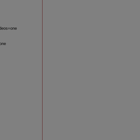
ideos=one
=one