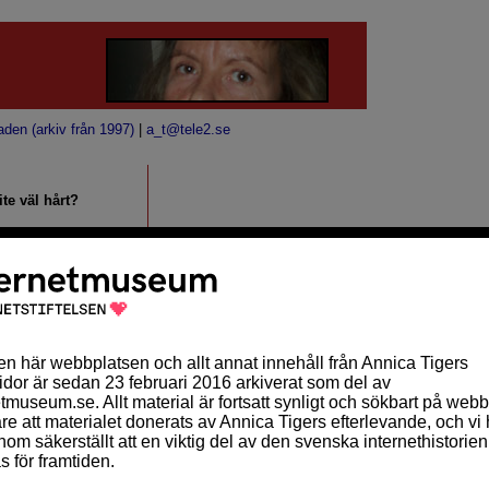
aden (arkiv från 1997)
|
a_t@tele2.se
te väl hårt?
STARTSIDA
Annica Tigers Blog
ARKIV
oktober 2010 (2)
september 2010 (10)
augusti 2010 (2)
juli 2010 (1)
maj 2010 (1)