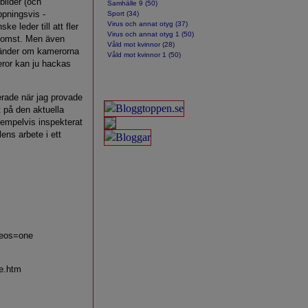
bilder (och
Samhälle 9 (50)
ppningsvis -
Sport (34)
Virus och annat otyg (37)
 leder till att fler
Virus och annat otyg 1 (50)
tkomst. Men även
Våld mot kvinnor (28)
händer om kamerorna
Våld mot kvinnor 1 (50)
eror kan ju hackas
rade när jag provade
t på den aktuella
xempelvis inspekterat
lens arbete i ett
deos=one
e.htm