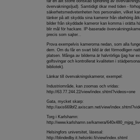
får en allt större oönskad spridning av övervaknings
övervakningsljud). Samtidigt ökar med tiden - förho
säkerhetsmedvetenheten hos personalen, vilket kanske
tänker på att skydda sina kameror från obehörig å
bilder från skyddade kameror kan komma i orätta 
blir mål för hackare. IP-baserade övervakningskam
precis som sajter...
Prova exempelvis kamerorna nedan, som alla funge
dem. Om du får en svart bild är det förmodligen nat
platsen. Många av bilderna är halvrörliga (jag har e
golfsvingar och kontrollerat kvaliteten i städpersona
bibliotek).
Länkar till övervakningskameror, exempel:
Industriområde, kan zoomas och vridas:
http://63.77.244.22/view/index.shtml?videos=one
Gata, mycket skarp:
http://axis669bf2.axiscam.net/view/index.shtml?vi
Torg i Karlshamn:
http://www.karlshamn.se/kamera/640x480_mjpg_liv
Helsingfors universitet, läsesal:
http://blindedby.it.helsinki.fi/view/index.shtml