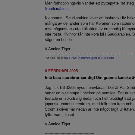
Men förhoppningsvis var det ett pyttepyttelitet steg
Saudiarabien
.
Kvinnorna i Saudiarabien lever ett inskränkt liv bakom
många av de länder som har Koranen som rättesnöre
resa någonstans utan tillstånd av en manlig förmyn
inte rösta. Kvinnor får inte köra bil i Saudiarabien. 
säger en hel del.
// Annica Tiger
Annica Tiger
8:14 FM
|
Kommentarer (5)
|
Google
8 FEBRUARI 2005
Inte bara storebror ser dig! Din granne kanske ä
Jag fick BBB2/05 nyss i brevlådan. Det är Pär Str
sätter en blåslampa i häcken på somliga. Det är 
testade en söksträng nedan och helt plötsligt satt j
japanskt inomhuscentrum, med folk som kom och g
Ström skriver här nedan är inte något tagit ur luften.
lyfts fram i ljuset.
// Annica Tiger
-----------------------------------------