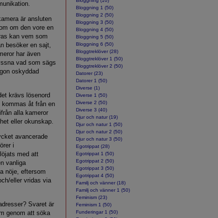
Bloggning (10)
unikation.
Bloggning 1 (50)
Bloggning 2 (50)
kamera är ansluten
Bloggning 3 (50)
s som om den vore en
Bloggning 4 (50)
eras kan vem som
Bloggning 5 (50)
n besöker en sajt,
Bloggning 6 (50)
Bloggtreklöver (28)
meror har även
Bloggtreklöver 1 (50)
lyssna vad som sägs
Bloggtreklöver 2 (50)
 någon oskyddad
Datorer (23)
Datorer 1 (50)
Diverse (1)
det krävs lösenord
Diverse 1 (50)
Diverse 2 (50)
kan kommas åt från en
Diverse 3 (40)
från alla kameror
Djur och natur (19)
ghet eller okunskap.
Djur och natur 1 (50)
Djur och natur 2 (50)
mycket avancerade
Djur och natur 3 (50)
örer i
Egotrippat (28)
löjats med att
Egotrippat 1 (50)
Egotrippat 2 (50)
n vanliga
Egotrippat 3 (50)
ga nöje, eftersom
Egotrippat 4 (50)
h/eller vridas via
Familj och vänner (18)
Familj och vänner 1 (50)
Feminism (23)
adresser? Svaret är
Feminism 1 (50)
em genom att söka
Funderingar 1 (50)