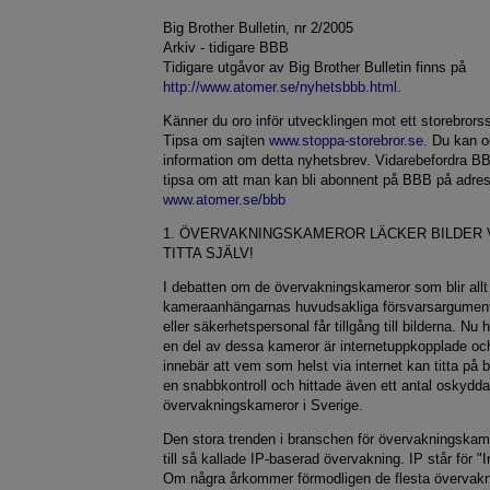
Big Brother Bulletin, nr 2/2005
Arkiv - tidigare BBB
Tidigare utgåvor av Big Brother Bulletin finns på
http://www.atomer.se/nyhetsbbb.html
.
Känner du oro inför utvecklingen mot ett storebror
Tipsa om sajten
www.stoppa-storebror.se
. Du kan o
information om detta nyhetsbrev. Vidarebefordra BB
tipsa om att man kan bli abonnent på BBB på adre
www.atomer.se/bbb
1. ÖVERVAKNINGSKAMEROR LÄCKER BILDER V
TITTA SJÄLV!
I debatten om de övervakningskameror som blir allt 
kameraanhängarnas huvudsakliga försvarsargument 
eller säkerhetspersonal får tillgång till bilderna. Nu h
en del av dessa kameror är internetuppkopplade oc
innebär att vem som helst via internet kan titta på b
en snabbkontroll och hittade även ett antal oskydd
övervakningskameror i Sverige.
Den stora trenden i branschen för övervakningskam
till så kallade IP-baserad övervakning. IP står för "I
Om några årkommer förmodligen de flesta övervakn