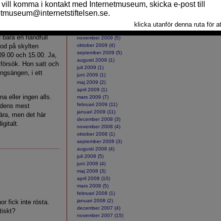
april 2010 (5)
mars 2010 (11)
lan, eftersom jag
februari 2010 (9)
 blev när jag klev in
januari 2010 (14)
tal omvandling under
december 2009 (8)
d bara en handfull
november 2009 (5)
tod på skylten
oktober 2009 (4)
september 2009 (5)
09.00 och 15.00. Ja,
augusti 2009 (1)
 försök. Hon satt och
juli 2009 (1)
ungsängen, i ett
juni 2009 (1)
maj 2009 (2)
april 2009 (1)
a eller ingen alls.
mars 2009 (7)
februari 2009 (11)
rldens mest
januari 2009 (11)
 ära, men det här
december 2008 (3)
igitalt.
november 2008 (4)
oktober 2008 (1)
september 2008 (3)
augusti 2008 (4)
juli 2008 (5)
juni 2008 (4)
maj 2008 (3)
april 2008 (10)
mars 2008 (5)
februari 2008 (1)
januari 2008 (2)
or fick inte rösta.
december 2007 (4)
tiskt?
november 2007 (15)