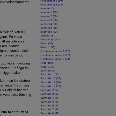
Funderingar 2 (50)
övervakningskameran.
Funderingar 3 (42)
Internet (2)
Internet 1 (50)
Internet 2 (50)
Internet 3 (50)
Internet 4 (50)
Internet 5 (50)
 på Sök så kan du
Internet 6 (43)
Jobbet (33)
ngerar. På vissa
Kemoterapi (12)
 att installera så
Kultur (16)
s (en ledande
Kultur 1 (50)
några sekunder, och
Osorterade tankar 1 (50)
eter på min dator.
Osorterade tankar 2 (50)
Osorterade tankar 3 (34)
upp vid en googling
Resor (19)
Resor 1 (50)
nheten. I många fall,
Samhälle (5)
om ligger bakom.
Samhälle 1 (50)
Samhälle 10 (50)
g kan man konstatera
Samhälle 11 (50)
 har vingar", som jag
Samhälle 12 (50)
 blir digital har den
Samhälle 2 (50)
Samhälle 3 (50)
n vara extra försiktig
Samhälle 4 (50)
Samhälle 5 (50)
Samhälle 6 (50)
Samhälle 7 (50)
tta talar för att vi
Samhälle 8 (50)