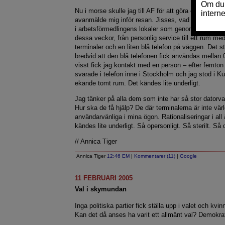
Nu i morse skulle jag till AF för att göra en nyanmä
avanmälde mig inför resan. Jisses, vad förvånad jag
i arbetsförmedlingens lokaler som genomgått en to
dessa veckor, från personlig service till ett rum me
terminaler och en liten blå telefon på väggen. Det s
bredvid att den blå telefonen fick användas mellan 
visst fick jag kontakt med en person – efter femton
svarade i telefon inne i Stockholm och jag stod i K
ekande tomt rum. Det kändes lite underligt.
Jag tänker på alla dem som inte har så stor datorvan
Hur ska de få hjälp? De där terminalerna är inte vä
användarvänliga i mina ögon. Rationaliseringar i all
kändes lite underligt. Så opersonligt. Så sterilt. Så d
// Annica Tiger
Annica Tiger
12:46 EM
|
Kommentarer (11)
|
Google
11 FEBRUARI 2005
Val i skymundan
Inga politiska partier fick ställa upp i valet och kvinn
Kan det då anses ha varit ett allmänt val? Demokra