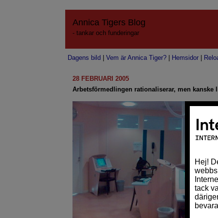
Annica Tigers Blog
- tankar och funderingar
Dagens bild
|
Vem är Annica Tiger?
|
Hemsidor
|
Relo
28 FEBRUARI 2005
Arbetsförmedlingen rationaliserar, men kanske li