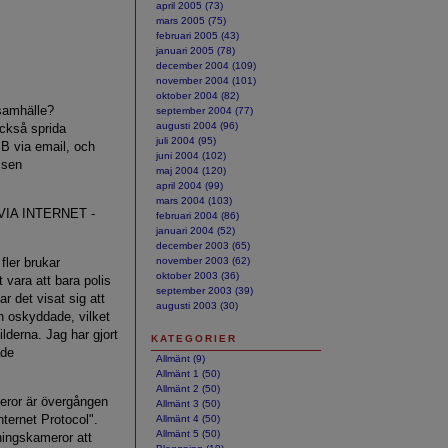
april 2005 (73)
mars 2005 (75)
februari 2005 (43)
januari 2005 (78)
december 2004 (109)
november 2004 (101)
oktober 2004 (82)
ssamhälle?
september 2004 (77)
augusti 2004 (96)
ckså sprida
juli 2004 (95)
B via email, och
juni 2004 (102)
ssen
maj 2004 (120)
april 2004 (99)
mars 2004 (103)
IA INTERNET -
februari 2004 (86)
januari 2004 (52)
december 2003 (65)
fler brukar
november 2003 (62)
oktober 2003 (36)
vara att bara polis
september 2003 (39)
ar det visat sig att
augusti 2003 (30)
h oskyddade, vilket
ilderna. Jag har gjort
KATEGORIER
ade
Allmänt (9)
Allmänt 1 (50)
Allmänt 2 (50)
eror är övergången
Allmänt 3 (50)
nternet Protocol".
Allmänt 4 (50)
Allmänt 5 (50)
ingskameror att