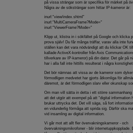
på vissa strängar som är specifika för märket på 
Några av de söksträngar som hittar IP-kameror är:
inurl:"view/index.shtml"
inurl:"MultiCameraFrame?Mode="
inurl:"ViewerFrame?Mode="
Klipp ut, klistra in i sökfältet på Google och klicka
prova själv! Du får många träffar, varav alla inte fu
ställen kan det vara nödvändigt att du klickar OK till
kallade ActiveX-kontroller från Axis Communication
tillverkare av IP-kameror) på din dator. Det går på 
har i alla fall inte hittills resulterat i några konstigh
Det bör nämnas att vissa av de kameror som dyker 
förmodligen medvetet har gjorts åtkomliga för allmä
däremot, är det förmodligen slarv eller okunskap s
Om man vill sätta in detta i ett större sammanhan
att det utgör att exempel på att "digital information
brukar uttrycka det. Det vill säga, så fort information
en vidunderlig förmåga att sprida sig. Därför ska ma
vid insamling av digital information.
Vi går mot att allt fler övervakningskameror - och
övervakningsmikrofoner - blir internetuppkopplade. De