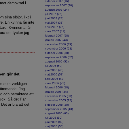
oktober 2007 (16)
 mot demokrati i
september 2007 (20)
augusti 2007 (24)
juli 2007 (25)
 sina slöjor, likt i
juni 2007 (23)
. En kvinna får inte
maj 2007 (33)
dare. Kvinnorna får
april 2007 (25)
mars 2007 (41)
Bara det tycker jag
februari 2007 (58)
januari 2007 (43)
december 2006 (49)
november 2006 (53)
oktober 2006 (38)
september 2006 (52)
augusti 2006 (52)
juli 2006 (59)
juni 2006 (48)
ven gör det.
maj 2006 (58)
april 2006 (42)
öm som verkligen
mars 2006 (22)
februari 2006 (18)
skrämmande. Jag
januari 2006 (34)
ag och betraktade ett
december 2005 (33)
ick. Så det Pär
november 2005 (22)
 Det är bra att det
oktober 2005 (25)
september 2005 (43)
augusti 2005 (63)
juli 2005 (50)
juni 2005 (82)
maj 2005 (55)