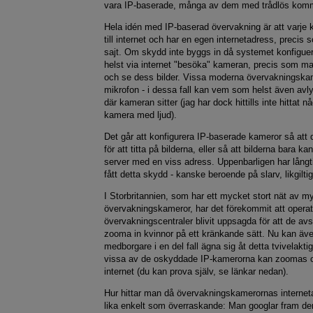
vara IP-baserade, många av dem med trådlös komm
Hela idén med IP-baserad övervakning är att varje 
till internet och har en egen internetadress, preci
sajt. Om skydd inte byggs in då systemet konfigu
helst via internet "besöka" kameran, precis som ma
och se dess bilder. Vissa moderna övervakningska
mikrofon - i dessa fall kan vem som helst även av
där kameran sitter (jag har dock hittills inte hittat
kamera med ljud).
Det går att konfigurera IP-baserade kameror så att 
för att titta på bilderna, eller så att bilderna bara 
server med en viss adress. Uppenbarligen har långti
fått detta skydd - kanske beroende på slarv, likgilti
I Storbritannien, som har ett mycket stort nät av 
övervakningskameror, har det förekommit att operat
övervakningscentraler blivit uppsagda för att de avs
zooma in kvinnor på ett kränkande sätt. Nu kan äve
medborgare i en del fall ägna sig åt detta tvivelakti
vissa av de oskyddade IP-kamerorna kan zoomas oc
internet (du kan prova själv, se länkar nedan).
Hur hittar man då övervakningskamerornas internet
lika enkelt som överraskande: Man googlar fram d