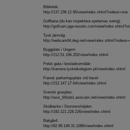
Bibliotek:
http://137.238.12.95/view/index.shtml?videos=one
Golfbana (du kan inspektera spelarnas swing):
http://golfcam.pga-resorts.com/view/index.shtml?v
Tysk järnväg:
http://webcam04.deg.net/view/index.shtml?videos
Byggplats i Ungern:
http://212.51.106.202/view/index.shtml
Polsk gata i bostadsområde:
http://kamera.tyskiekolegium.pl/view/index.shtml
Fransk parkeringsplats vid havet:
http://212.147.17.64/view/index.shtml
Svensk grusplan:
http://axis_691eb1.axiscam.net/view/index.shtml
Skidbacke i Storstenshöjden:
http://192.121.228.226/view/index.shtml
Bakgård:
http://82.99.149.31:1080/view/index.shtml