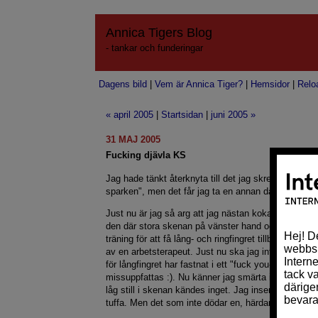
Annica Tigers Blog
- tankar och funderingar
Dagens bild
|
Vem är Annica Tiger?
|
Hemsidor
|
Relo
« april 2005
|
Startsidan
|
juni 2005 »
31 MAJ 2005
Fucking djävla KS
Jag hade tänkt återknyta till det jag skrev i morse "
sparken", men det får jag ta en annan dag.
Just nu är jag så arg att jag nästan kokar över. Jag ä
den där stora skenan på vänster hand och har nu u
träning för att få lång- och ringfingret tillbaka till de
av en arbetsterapeut. Just nu ska jag inte gå ut och
för långfingret har fastnat i ett "fuck you-läge". Ka
missuppfattas :). Nu känner jag smärta i de skadade
låg still i skenan kändes inget. Jag inser att de när
tuffa. Men det som inte dödar en, härdar en – eller h