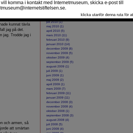
ått omkring med en
ARKIV
KS missade den helt.
oktober 2010 (2)
tända en cigarett,
september 2010 (10)
augusti 2010 (2)
på ytterdörren. Men
juli 2010 (1)
 hade kunnat tävla
maj 2010 (1)
all jag på det.
april 2010 (5)
 jag. Trodde jag i
mars 2010 (11)
februari 2010 (9)
januari 2010 (14)
december 2009 (8)
november 2009 (5)
oktober 2009 (4)
september 2009 (5)
augusti 2009 (1)
juli 2009 (1)
juni 2009 (1)
maj 2009 (2)
april 2009 (1)
mars 2009 (7)
februari 2009 (11)
januari 2009 (11)
december 2008 (3)
november 2008 (4)
oktober 2008 (1)
september 2008 (3)
augusti 2008 (4)
den och armen, så
juli 2008 (5)
jorde att smärtan
juni 2008 (4)