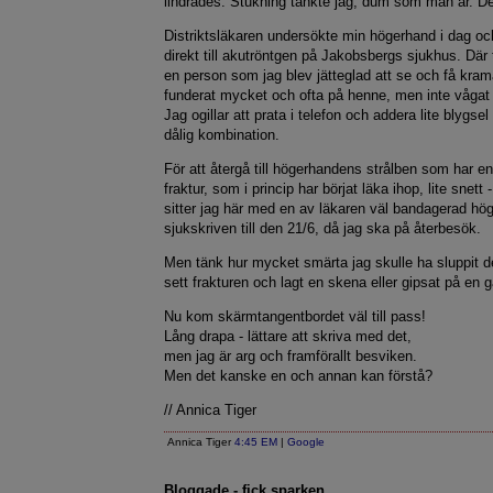
lindrades. Stukning tänkte jag, dum som man är. De
Distriktsläkaren undersökte min högerhand i dag o
direkt till akutröntgen på Jakobsbergs sjukhus. Där t
en person som jag blev jätteglad att se och få kra
funderat mycket och ofta på henne, men inte vågat 
Jag ogillar att prata i telefon och addera lite blygsel t
dålig kombination.
För att återgå till högerhandens strålben som har 
fraktur, som i princip har börjat läka ihop, lite snet
sitter jag här med en av läkaren väl bandagerad hö
sjukskriven till den 21/6, då jag ska på återbesök.
Men tänk hur mycket smärta jag skulle ha sluppit
sett frakturen och lagt en skena eller gipsat på en 
Nu kom skärmtangentbordet väl till pass!
Lång drapa - lättare att skriva med det,
men jag är arg och framförallt besviken.
Men det kanske en och annan kan förstå?
// Annica Tiger
Annica Tiger
4:45 EM
|
Google
Bloggade - fick sparken