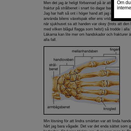
Men det jag är heligt förbannad på är att jag har g
fraktur på strålbenet i snart tio dagar bara för att 
Jag har haft så ont i höger hand att jag inte kunnat 
använda bilens växelspak eller ens vrida låsvredet 
när sjukhuset sa att handen var okey (trots att den
med vilken blågul flagga som helst) så trodde i alla f
Läkarna kan lite mer om handskador och frakturer än
alla fall.
Min lösning för att lindra smärtan var att linda han
hårt jag bara vågade. Det var det enda sättet som g