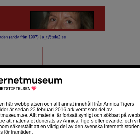
aden (arkiv från 1997)
|
a_t@tele2.se
Bloggade - fick
r i alla fall av med
MÅNADSKALENDER
ngefär sex veckors
Sön
Mån
Tis
Ons
Tor
Fre
Lör
faultläge, med hjälp
1
2
3
4
5
6
7
 lyfta på handen :),
8
9
10
11
12
13
14
n kanske
15
16
17
18
19
20
21
 fingrarna, när de
22
23
24
25
26
27
28
29
30
31
msta veckorna blir
ur det nu var.