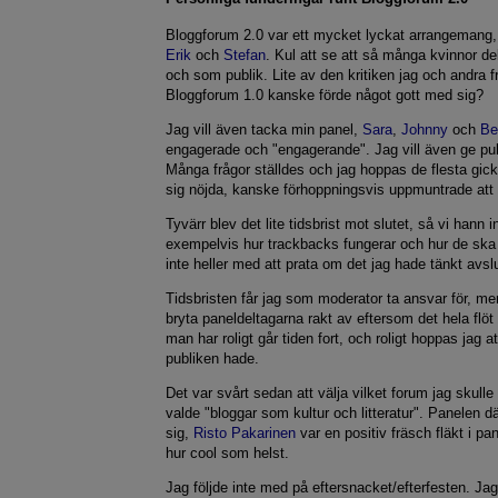
Bloggforum 2.0 var ett mycket lyckat arrangemang, 
Erik
och
Stefan
. Kul att se att så många kvinnor de
och som publik. Lite av den kritiken jag och andra f
Bloggforum 1.0 kanske förde något gott med sig?
Jag vill även tacka min panel,
Sara
,
Johnny
och
Be
engagerade och "engagerande". Jag vill även ge publ
Många frågor ställdes och jag hoppas de flesta gic
sig nöjda, kanske förhoppningsvis uppmuntrade att 
Tyvärr blev det lite tidsbrist mot slutet, så vi hann in
exempelvis hur trackbacks fungerar och hur de sk
inte heller med att prata om det jag hade tänkt av
Tidsbristen får jag som moderator ta ansvar för, men
bryta paneldeltagarna rakt av eftersom det hela flöt
man har roligt går tiden fort, och roligt hoppas jag 
publiken hade.
Det var svårt sedan att välja vilket forum jag skulle 
valde "bloggar som kultur och litteratur". Panelen dä
sig,
Risto Pakarinen
var en positiv fräsch fläkt i p
hur cool som helst.
Jag följde inte med på eftersnacket/efterfesten. Jag 