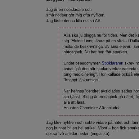
Jag är en notisläsare och
små notiser gör mig ofta nyfiken.
Jag läste denna lilla notis i AB.
Alla ska ju blogga nu för tiden. Men det ka
sig. Elaine Liner, lärare på en skola i Dall
målande beskrivningar av sina elever i si
nätdagbok. Nu har hon fått sparken.
Under pseudonymen
Spökläraren
skrev h
annat "på den här skolan verkar varenda 
tung medicinering". Hon kallade också el
"knappt läskunniga".
När hennes identitet avslöjades sades ho
sin tjänst. Blogg är en dagbok på nätet, ö
alla att läsa.
Houston Chronicler-Aftonbladet
Jag blev nyfiken och sökte vidare på nätet och fann
nog kunnat bli en hel artikel. Visst – hon fick spar
dessa två artiklar nedan (engelska).