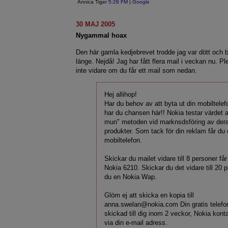
Annica Tiger
5:28 FM
|
Google
30 MAJ 2005
Nygammal hoax
Den här gamla kedjebrevet trodde jag var dött och 
länge. Nejdå! Jag har fått flera mail i veckan nu. P
inte vidare om du får ett mail som nedan.
Hej allihop!
Har du behov av att byta ut din mobiltele
har du chansen här!! Nokia testar värdet a
mun" metoden vid marknsdsföring av der
produkter. Som tack för din reklam får du 
mobiltelefon.
Skickar du mailet vidare till 8 personer få
Nokia 6210. Skickar du det vidare till 20 p
du en Nokia Wap.
Glöm ej att skicka en kopia till
anna.swelan@nokia.com Din gratis telefon
skickad till dig inom 2 veckor, Nokia kont
via din e-mail adress.