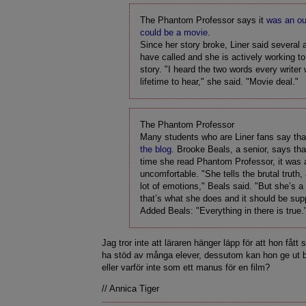
The Phantom Professor says it
was an ou
could be a movie
.
Since her story broke, Liner said several 
have called and she is actively working to
story. "I heard the two words every writer 
lifetime to hear," she said. "Movie deal."
The Phantom Professor
Many students who are Liner fans say th
the blog
. Brooke Beals, a senior, says that
time she read Phantom Professor, it was a 
uncomfortable. "She tells the brutal truth,
lot of emotions," Beals said. "But she’s a 
that’s what she does and it should be sup
Added Beals: "Everything in there is true.
Jag tror inte att läraren hänger läpp för att hon fått
ha stöd av många elever, dessutom kan hon ge ut
eller varför inte som ett manus för en film?
// Annica Tiger