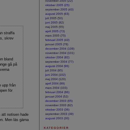
november 2005 (22)
oktober 2005 (25)
september 2005 (43)
augusti 2005 (63)
juli 2005 (50)
juni 2005 (82)
maj 2005 (55)
april 2005 (73)
n straffa
mars 2005 (75)
as, skrev
februari 2005 (43)
n
januari 2005 (78)
december 2004 (109)
november 2004 (101)
oktober 2004 (82)
on bland
september 2004 (77)
unge gå på
augusti 2004 (96)
everna
juli 2004 (95)
juni 2004 (102)
maj 2004 (120)
april 2004 (99)
n upp från
mars 2004 (103)
ppen för
februari 2004 (86)
januari 2004 (52)
december 2003 (65)
november 2003 (62)
oktober 2003 (36)
 att notisen hade
september 2003 (39)
augusti 2003 (30)
ken. Men läs gärna
KATEGORIER