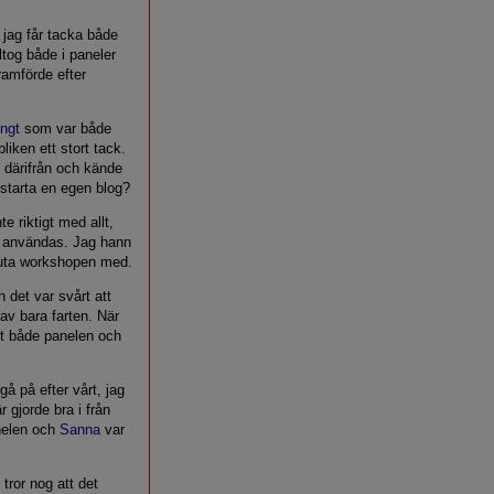
jag får tacka både
ltog både i paneler
ramförde efter
ngt
som var både
iken ett stort tack.
k därifrån och kände
starta en egen blog?
te riktigt med allt,
a användas. Jag hann
sluta workshopen med.
 det var svårt att
 av bara farten. När
att både panelen och
gå på efter vårt, jag
r gjorde bra i från
anelen och
Sanna
var
tror nog att det