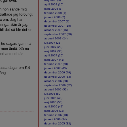
t går över.
maj 2008 (3)
april 2008 (10)
ch hon sände mig
mars 2008 (5)
februari 2008 (1)
räffade jag förövrigt
januari 2008 (2)
ma om. Jag har
december 2007 (4)
ringa. Sån är jag.
november 2007 (15)
ill det så blir det en
oktober 2007 (16)
september 2007 (20)
augusti 2007 (24)
juli 2007 (25)
en tio-dagars gammal
juni 2007 (23)
t - men ändå. Så nu
maj 2007 (33)
gerhand och är
april 2007 (25)
mars 2007 (41)
februari 2007 (58)
 dessa dagar om KS
januari 2007 (43)
gång.
december 2006 (49)
november 2006 (53)
oktober 2006 (38)
september 2006 (52)
augusti 2006 (52)
juli 2006 (59)
juni 2006 (48)
maj 2006 (58)
april 2006 (42)
mars 2006 (22)
februari 2006 (18)
januari 2006 (34)
december 2005 (33)