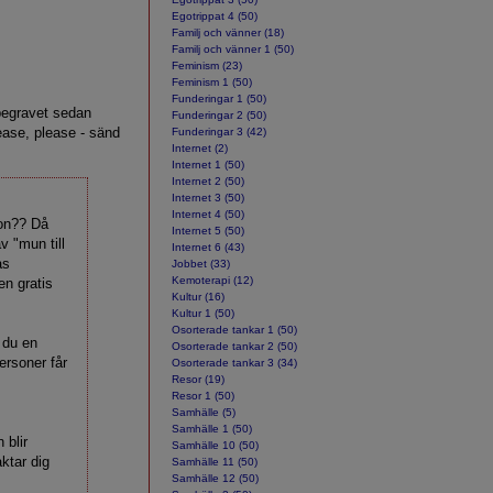
Egotrippat 4 (50)
Familj och vänner (18)
Familj och vänner 1 (50)
Feminism (23)
Feminism 1 (50)
Funderingar 1 (50)
begravet sedan
Funderingar 2 (50)
lease, please - sänd
Funderingar 3 (42)
Internet (2)
Internet 1 (50)
Internet 2 (50)
Internet 3 (50)
Internet 4 (50)
fon?? Då
Internet 5 (50)
v "mun till
Internet 6 (43)
as
Jobbet (33)
Kemoterapi (12)
en gratis
Kultur (16)
Kultur 1 (50)
Osorterade tankar 1 (50)
r du en
Osorterade tankar 2 (50)
ersoner får
Osorterade tankar 3 (34)
Resor (19)
Resor 1 (50)
Samhälle (5)
Samhälle 1 (50)
 blir
Samhälle 10 (50)
aktar dig
Samhälle 11 (50)
Samhälle 12 (50)