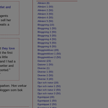
Allmänt (9)
tlet and
Allmänt 1 (50)
Allmänt 2 (50)
Allmänt 3 (50)
agents
Allmänt 4 (50)
 sell her
Allmänt 5 (50)
waits a
Bloggning (10)
Bloggning 1 (50)
Bloggning 2 (50)
Bloggning 3 (50)
Bloggning 4 (50)
Bloggning 5 (50)
Bloggning 6 (50)
at
they love
Bloggtreklöver (28)
 the first
Bloggtreklöver 1 (50)
little
Bloggtreklöver 2 (50)
 and I had a
Datorer (23)
Datorer 1 (50)
writer and
Diverse (1)
ported."
Diverse 1 (50)
"
Diverse 2 (50)
Diverse 3 (40)
Djur och natur (19)
 sparken. Hon verkar
Djur och natur 1 (50)
 bloggen som bok
Djur och natur 2 (50)
Djur och natur 3 (50)
Egotrippat (28)
Egotrippat 1 (50)
Egotrippat 2 (50)
Egotrippat 3 (50)