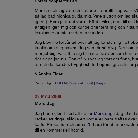
Första doppet för i år!
Monica och jag var och badade naturellt. Jag var os
så jag bad Monica guida mig. Vete sjutton om jag skull
igen :). Hem gick det värre. Körde vilse, men till slut
äntligen igen mig och kunde orientera mig och hitta 
lokalsinne är inte av denna världen.
Jag blev lite förvånad över att jag kände mig helt ob
knalla omkring naken. Jag som är så blyg. Det som ja
mer jobbigt var att ta sig till badet själv ensam förs
det slapp jag nu. Danke! Nu vet jag vart det finns, hur
är och det kändes tryggt och förhoppningsvis hittar jag
// Annica Tiger
Annica Tiger
4:50 EM
|
Kommentarer (6)
|
Google
28 MAJ 2006
Mors dag
Jag hade glömt bort att det är
Mors dag
i dag. Jag ty
räcker att ringa, skicka ett kort eller bara träffas öve
kaffe. Presenter och annat är bara för att marknaden 
till en kommersiell högtid.