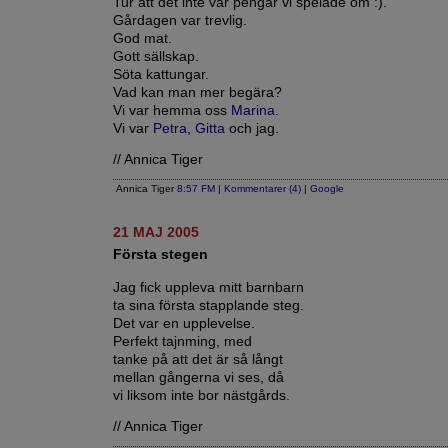
Tur att det inte var pengar vi spelade om :).
Gårdagen var trevlig.
God mat.
Gott sällskap.
Söta kattungar.
Vad kan man mer begära?
Vi var hemma oss
Marina
.
Vi var
Petra
,
Gitta
och jag.
// Annica Tiger
Annica Tiger
8:57 FM
|
Kommentarer (4)
|
Google
21 MAJ 2005
Första stegen
Jag fick uppleva mitt barnbarn
ta sina första stapplande steg.
Det var en upplevelse.
Perfekt tajnming, med
tanke på att det är så långt
mellan gångerna vi ses, då
vi liksom inte bor nästgårds.
// Annica Tiger