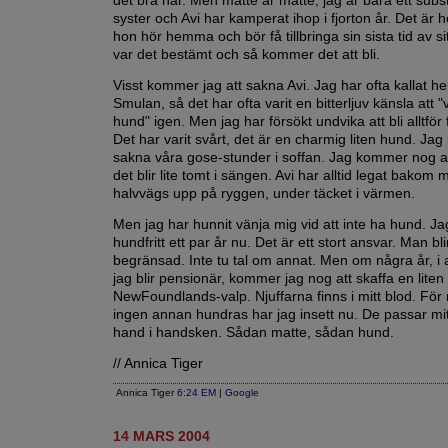
det bra här. Men matte är matte, jag är bara ett subst
syster och Avi har kamperat ihop i fjorton år. Det är
hon hör hemma och bör få tillbringa sin sista tid av si
var det bestämt och så kommer det att bli.
Visst kommer jag att sakna Avi. Jag har ofta kallat h
Smulan, så det har ofta varit en bitterljuv känsla att
hund" igen. Men jag har försökt undvika att bli alltför f
Det har varit svårt, det är en charmig liten hund. Ja
sakna våra gose-stunder i soffan. Jag kommer nog at
det blir lite tomt i sängen. Avi har alltid legat bakom m
halvvägs upp på ryggen, under täcket i värmen.
Men jag har hunnit vänja mig vid att inte ha hund. Jag
hundfritt ett par år nu. Det är ett stort ansvar. Man bli
begränsad. Inte tu tal om annat. Men om några år, i al
jag blir pensionär, kommer jag nog att skaffa en liten
NewFoundlands-valp. Njuffarna finns i mitt blod. För 
ingen annan hundras har jag insett nu. De passar mi
hand i handsken. Sådan matte, sådan hund.
// Annica Tiger
Annica Tiger
6:24 EM
|
Google
14 MARS 2004