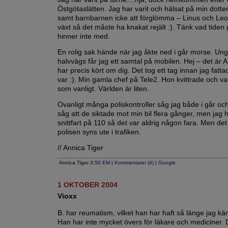
Östgötaslätten. Jag har varit och hälsat på min dot
samt barnbarnen icke att förglömma – Linus och Leo
växt så det måste ha knakat rejält :). Tänk vad tiden 
hinner inte med.
En rolig sak hände när jag åkte ned i går morse. Ung
halvvägs får jag ett samtal på mobilen. Hej – det är A
har precis kört om dig. Det tog ett tag innan jag fatt
var :). Min gamla chef på Tele2. Hon kvittrade och var
som vanligt. Världen är liten.
Ovanligt många poliskontroller såg jag både i går och
såg att de siktade mot min bil flera gånger, men jag h
snittfart på 110 så det var aldrig någon fara. Men det 
polisen syns ute i trafiken.
// Annica Tiger
Annica Tiger
3:50 EM
|
Kommentarer (4)
|
Google
1 OKTOBER 2004
Vioxx
B. har reumatism, vilket han har haft så länge jag k
Han har inte mycket övers för läkare och mediciner. 