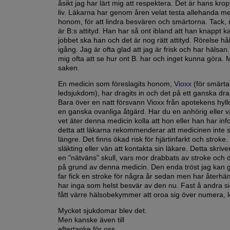
åsikt jag har lärt mig att respektera. Det är hans kr
liv. Läkarna har genom åren velat testa allehanda me
honom, för att lindra besvären och smärtorna. Tack,
är B:s attityd. Han har så ont ibland att han knappt ka
jobbet ska han och det är nog rätt attityd. Rörelse hå
igång. Jag är ofta glad att jag är frisk och har hälsan
mig ofta att se hur ont B. har och inget kunna göra. M
saken.
En medicin som föreslagits honom,
Vioxx
(för smärta
ledsjukdom), har dragits in och det på ett ganska dra
Bara över en natt försvann Vioxx från apotekens hyll
en ganska ovanliga åtgärd. Har du en anhörig eller 
vet äter denna medicin kolla att hon eller han har in
detta att läkarna rekommenderar att medicinen inte
längre. Det finns ökad risk för hjärtinfarkt och stroke.
släkting eller vän att kontakta sin läkare. Detta skrive
en "nätväns" skull, vars mor drabbats av stroke och 
på grund av denna medicin. Den enda tröst jag kan g
far fick en stroke för några år sedan men har återhä
har inga som helst besvär av den nu. Fast å andra s
fått värre hälsobekymmer att oroa sig över numera, 
Mycket sjukdomar blev det.
Men kanske även till
eftertanke för oss