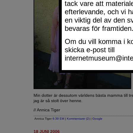
Min dotter är dessutom världens bästa mamma till tr
jag är så stolt över henne.
// Annica Tiger
Annica Tiger
6:39 EM
|
Kommentarer (2)
|
Google
18 JUNI 2006