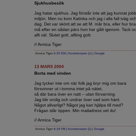
Sjukhusbesök
Jag hatar sjukhus. Jag förstår inte att jag kunnat job
miljön. Men nu kom Katinka och jag i alla fall iväg oc
dag. Det var skönt att se att M. mår bra, eller hur b
må efter en sådan pärs hon har gått igenom. Tack oc
allt väl. Slutet gott, allting gott.
// Annica Tiger
Annica Tiger
6:35 EM
|
Kommentarer (1)
|
Google
13 MARS 2004
Borta med vinden
Jag tycker inte om när folk jag bryr mig om bara
försvinner ut i tomma intet på nätet,
så där bara över en natt – utan förvarning.
Jag blir orolig och undrar över vad som hänt.
Något allvarligt? Något jag kan hjälpa till med?
Frågan står öppen. Min mailadress vet du!
// Annica Tiger
Annica Tiger
6:19 FM
|
Kommentarer (2)
|
Google