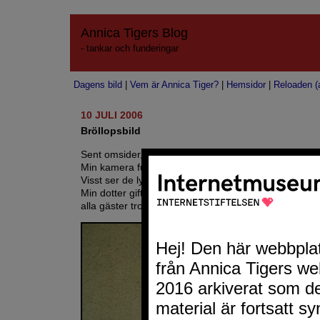
Annica Tigers Blog
- tankar och funderingar
Dagens bild
|
Vem är Annica Tiger?
|
Hemsidor
|
Reloaden (a
10 JULI 2006
Bröllopsbild
Sent omsider, men bättre sent än aldrig.
Min kamera fungerade inte okey, men jag fick andra b
Visst ser de lyckliga ut?
Min dotter gifte sig 17:e juni, fast
alla gäster trodde det var ett
30-års kalas
:).