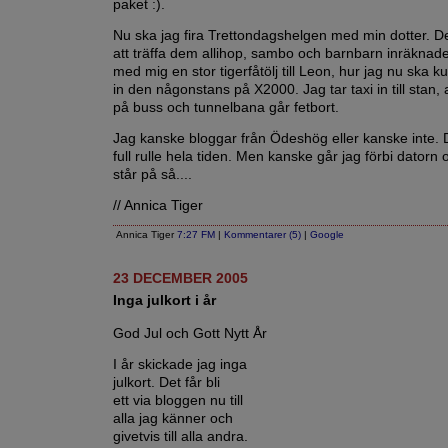
paket :).
Nu ska jag fira Trettondagshelgen med min dotter. Det
att träffa dem allihop, sambo och barnbarn inräknad
med mig en stor tigerfåtölj till Leon, hur jag nu ska 
in den någonstans på X2000. Jag tar taxi in till stan, 
på buss och tunnelbana går fetbort.
Jag kanske bloggar från Ödeshög eller kanske inte. D
full rulle hela tiden. Men kanske går jag förbi dator
står på så....
// Annica Tiger
Annica Tiger
7:27 FM
|
Kommentarer (5)
|
Google
23 DECEMBER 2005
Inga julkort i år
God Jul och Gott Nytt År
I år skickade jag inga
julkort. Det får bli
ett via bloggen nu till
alla jag känner och
givetvis till alla andra.