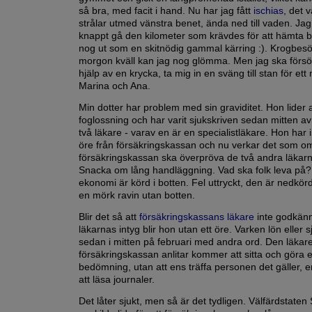
så bra, med facit i hand. Nu har jag fått
ischias
, det 
strålar utmed vänstra benet, ända ned till vaden. Ja
knappt gå den kilometer som krävdes för att hämta b
nog ut som en skitnödig gammal kärring :). Krogbes
morgon kväll kan jag nog glömma. Men jag ska förs
hjälp av en krycka, ta mig in en sväng till stan för et
Marina och Ana.
Min dotter har problem med sin graviditet. Hon lider 
foglossning och har varit sjukskriven sedan mitten av
två läkare - varav en är en specialistläkare. Hon har in
öre från försäkringskassan och nu verkar det som o
försäkringskassan ska överpröva de två andra läkarn
Snacka om lång handläggning. Vad ska folk leva på?
ekonomi är körd i botten. Fel uttryckt, den är nedkörd
en mörk ravin utan botten.
Blir det så att
försäkringskassans läkare
inte godkän
läkarnas intyg blir hon utan ett öre. Varken lön eller 
sedan i mitten på februari med andra ord. Den läka
försäkringskassan anlitar kommer att sitta och göra 
bedömning, utan att ens träffa personen det gäller,
att läsa journaler.
Det låter sjukt, men så är det tydligen. Välfärdstaten