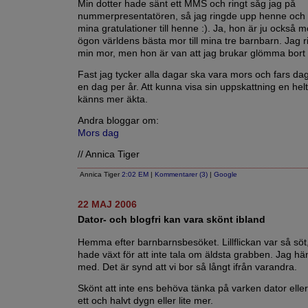
Min dotter hade sänt ett MMS och ringt såg jag på
nummerpresentatören, så jag ringde upp henne och
mina gratulationer till henne :). Ja, hon är ju också m
ögon världens bästa mor till mina tre barnbarn. Jag 
min mor, men hon är van att jag brukar glömma bort
Fast jag tycker alla dagar ska vara mors och fars dag 
en dag per år. Att kunna visa sin uppskattning en hel
känns mer äkta.
Andra bloggar om:
Mors dag
// Annica Tiger
Annica Tiger
2:02 EM
|
Kommentarer (3)
|
Google
22 MAJ 2006
Dator- och blogfri kan vara skönt ibland
Hemma efter barnbarnsbesöket. Lillflickan var så söt, l
hade växt för att inte tala om äldsta grabben. Jag hä
med. Det är synd att vi bor så långt ifrån varandra.
Skönt att inte ens behöva tänka på varken dator eller 
ett och halvt dygn eller lite mer.