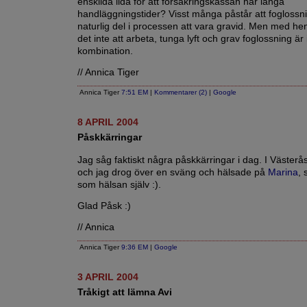
enskilda lida för att försäkringskassan har långa
handläggningstider? Visst många påstår att foglossn
naturlig del i processen att vara gravid. Men med he
det inte att arbeta, tunga lyft och grav foglossning är
kombination.
// Annica Tiger
Annica Tiger
7:51 EM
|
Kommentarer (2)
|
Google
8 APRIL 2004
Påskkärringar
Jag såg faktiskt några påskkärringar i dag. I Västerås
och jag drog över en sväng och hälsade på
Marina
, 
som hälsan själv :).
Glad Påsk :)
// Annica
Annica Tiger
9:36 EM
|
Google
3 APRIL 2004
Tråkigt att lämna Avi