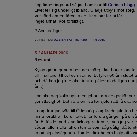
Jag finner inga ord så jag hänvisar till
Carinas blogg
.
Livet ter sig underligt ibland. Glädje utbyts mot sorg.
Var rädd om er, förvalta det liv ni har för ni får
inget annat. Kör försiktigt.
// Annica Tiger
Annica Tiger
5:21 EM
|
Kommentarer (4)
|
Google
5 JANUARI 2006
Reslust
Kylan går in genom ben och märg. Jag börjar längta e
till Thailand, till sol och värme. B. fyller 60 år i slutet 
och då kan jag inte åka, fast jag åker gladeligen när ja
år. :)
Jag ska nog kolla upp med jobbet om de godkänner 
tjänstledighet. Det vore en lisa för själen att få dra iv
I dag drar jag iväg till Ödeshög. Jag firade julafton
mina föräldrar, kors i taket, för första gången på si s
år. B. följde med. Jag fick agera tomte, men jag var e
sådan eller i alla fall en tomte som såg dåligt då tomt
ta på sig glasögonen. Tomten fick be om hjälp att läs