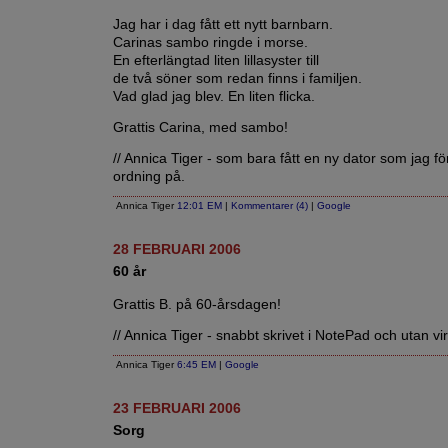
Jag har i dag fått ett nytt barnbarn.
Carinas sambo ringde i morse.
En efterlängtad liten lillasyster till
de två söner som redan finns i familjen.
Vad glad jag blev. En liten flicka.
Grattis Carina, med sambo!
// Annica Tiger - som bara fått en ny dator som jag fö
ordning på.
Annica Tiger
12:01 EM
|
Kommentarer (4)
|
Google
28 FEBRUARI 2006
60 år
Grattis B. på 60-årsdagen!
// Annica Tiger - snabbt skrivet i NotePad och utan v
Annica Tiger
6:45 EM
|
Google
23 FEBRUARI 2006
Sorg