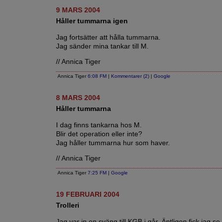
9 MARS 2004
Håller tummarna igen
Jag fortsätter att hålla tummarna.
Jag sänder mina tankar till M.
// Annica Tiger
Annica Tiger
6:08 FM
|
Kommentarer (2)
|
Google
8 MARS 2004
Håller tummarna
I dag finns tankarna hos M.
Blir det operation eller inte?
Jag håller tummarna hur som haver.
// Annica Tiger
Annica Tiger
7:25 FM
|
Google
19 FEBRUARI 2004
Trolleri
Jag var in en sväng till KGB i går. Äntligen fick jag se