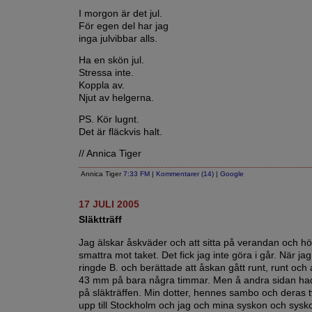
I morgon är det jul.
För egen del har jag
inga julvibbar alls.
Ha en skön jul.
Stressa inte.
Koppla av.
Njut av helgerna.
PS. Kör lugnt.
Det är fläckvis halt.
// Annica Tiger
Annica Tiger
7:33 FM
|
Kommentarer (14)
|
Google
17 JULI 2005
Släktträff
Jag älskar åskväder och att sitta på verandan och h
smattra mot taket. Det fick jag inte göra i går. När ja
ringde B. och berättade att åskan gått runt, runt och 
43 mm på bara några timmar. Men å andra sidan hade
på släkträffen. Min dotter, hennes sambo och deras 
upp till Stockholm och jag och mina syskon och sys