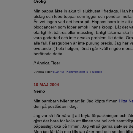
Orolig
Min pappa åkte in akut till sjukhuset i fredags. Han h
utslag och febertoppar som ligger och pendlar mella
Än vet ingen vad det beror på. Hoppas bara inte att d
blodcancern som löper amok i hans kropp. Låt det v
ofarligt likt bältros eller mässling. Enligt läkarna ska
vara godartad och inte orsaka problem likt detta. Orol
alla fall. Farsgubben är inte purung precis. Jag har var
ovetande :( hela helgen, först i går kväll ringde mor
berättade detta.
// Annica Tiger
Annica Tiger
6:19 FM
|
Kommentarer (3)
|
Google
10 MAJ 2004
Nemo
Mitt barnbarn fyller snart år. Jag köpte filmen
Hitta 
den på postlådan i dag.
Jag var så här nära || att bryta förpackningen och låt
gjort det bara för kolla att filmen var hel och samtidig
påpassligt kika på filmen. Jag vill så gärna själv se d
Men jag får tåla mig tills jag åker ned och se den t