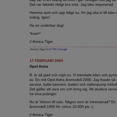
Det var faktiskt riktigt bra trick. Jag blev imponerad.
Hemma sent och upp tidigt nu, för jag ska in till stan 
sväng. Igen!
Ha en underbar dag!
*kram*
// Annica Tiger
Annica Tiger
6:47 FM
|
Google
17 FEBRUARI 2004
Opel Astra
B. är så glad och nöjd nu. Vi hämtade bilen och pynt
av. En röd Opel Astra årsmodell 2000. Jag fixade så 
service, bytte kamrem, batteri och vattenpump inklude
Det gäller att vara om och kring sig. Att studera ser
ha sina poänger.
Nu är Volvon till salu. Någon som är intresserad? En
årsmodell 1990 för cirkus 10.000 pix :).
// Annica Tiger