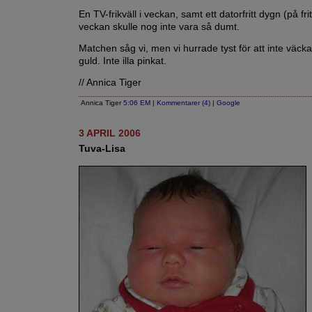
En TV-frikväll i veckan, samt ett datorfritt dygn (på frit
veckan skulle nog inte vara så dumt.
Matchen såg vi, men vi hurrade tyst för att inte väc
guld. Inte illa pinkat.
// Annica Tiger
Annica Tiger
5:06 EM
|
Kommentarer (4)
|
Google
3 APRIL 2006
Tuva-Lisa