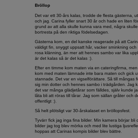
Bröllop
Det var ett 30-års kalas, trodde de flesta gästerna, u
och jag. Carina fyller snart 30 år och hade en liten fö
grund av att alla skulle kunna vara med, några skulle
bortresta på den riktiga födelsedagen.
Gästerna kom, en del kanske reagerade på att Carin
väldigt fin, snyggt uppsatt hår, vacker sminkning och s
rosa klänning, än mer att hennes sambo var lika up
är det kalas så är det kalas :).
Efter en timme kom maten via en cateringfirma, me
kom med maten lämnade inte bara maten och gick u
stannade. Det var en vigselförättare. Så till mångas f
sig min dotter och hennes sambo i trädgården. Jag k
det var många glädjetårar som fälldes, själv kunde jag
låta bli att röras till tårar. Jag som sällan gråter och de
offentligt :).
Så helt plötsligt var 30-årskalaset en bröllopsfest.
Tyvärr fick jag inga fina bilder. Min kamera börjar bli 
bilder jag tog blev mörka och med lite lustiga ljusrefle
hoppas att Carinas kompis bilder blev bättre.