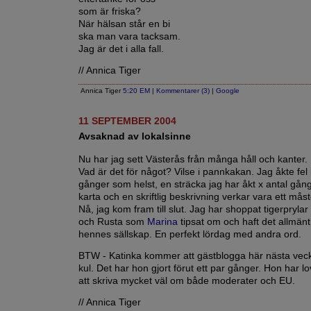
som är friska?
När hälsan står en bi
ska man vara tacksam.
Jag är det i alla fall.
// Annica Tiger
Annica Tiger
5:20 EM
|
Kommentarer (3)
|
Google
11 SEPTEMBER 2004
Avsaknad av lokalsinne
Nu har jag sett Västerås från många håll och kanter.
Vad är det för något? Vilse i pannkakan. Jag åkte fe
gånger som helst, en sträcka jag har åkt x antal gång
karta och en skriftlig beskrivning verkar vara ett måst
Nå, jag kom fram till slut. Jag har shoppat tigerpryla
och Rusta som
Marina
tipsat om och haft det allmänt t
hennes sällskap. En perfekt lördag med andra ord.
BTW - Katinka kommer att gästblogga här nästa vecka
kul. Det har hon gjort förut ett par gånger. Hon har lov
att skriva mycket väl om både moderater och EU.
// Annica Tiger