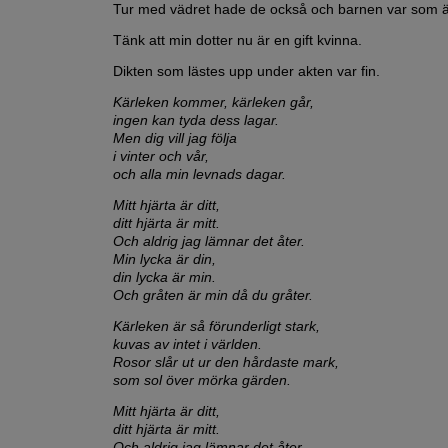
Tur med vädret hade de också och barnen var som ä
Tänk att min dotter nu är en gift kvinna.
Dikten som lästes upp under akten var fin.
Kärleken kommer, kärleken går,
ingen kan tyda dess lagar.
Men dig vill jag följa
i vinter och vår,
och alla min levnads dagar.
Mitt hjärta är ditt,
ditt hjärta är mitt.
Och aldrig jag lämnar det åter.
Min lycka är din,
din lycka är min.
Och gråten är min då du gråter.
Kärleken är så förunderligt stark,
kuvas av intet i världen.
Rosor slår ut ur den hårdaste mark,
som sol över mörka gärden.
Mitt hjärta är ditt,
ditt hjärta är mitt.
Och aldrig jag lämnar det åter.