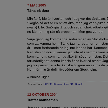
7 MAJ 2005
Tårta på tårta
Min far fyllde år i veckan och i dag var det tårtkalas. 
Skogås så det är en bit att åka, men jag var nyfiken på
nya :-) kille. Smörgåstårta och sedan chokladtårta gör
nu känner mig rätt så proppmätt. Men gott var det.
Varje gång jag kommer på södra sidan av Stockholm
som att komma hem. Tänk, jag har bott norr om stan 
år – men fortfarande är jag inte inbodd här. Kommer
från stan hit norrut känner jag inte alls samma känsla
komma hem, som när jag åker till söder om stan. Det
förunderligt att denna känsla finns kvar så starkt. Jag
jag blir pensionär eller kanske tidigare än så måste j
Hem för mig är definitivt söder om Stockholm.
// Annica Tiger
Annica Tiger
6:42 EM
|
Kommentarer (4)
|
Google
12 OKTOBER 2004
Träffat barnbarnen
Jag har varit på turné....nja, dock hemkommen efter 