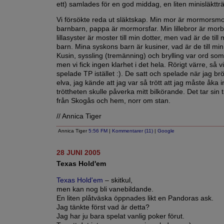
ett) samlades för en god middag, en liten minisläktträ
Vi försökte reda ut släktskap. Min mor är mormorsmo
barnbarn, pappa är mormorsfar. Min lillebror är mor
lillasyster är moster till min dotter, men vad är de till
barn. Mina syskons barn är kusiner, vad är de till min
Kusin, syssling (tremänning) och brylling var ord som
men vi fick ingen klarhet i det hela. Rörigt värre, så 
spelade TP istället :). De satt och spelade när jag br
elva, jag kände att jag var så trött att jag måste åka 
tröttheten skulle påverka mitt bilkörande. Det tar sin t
från Skogås och hem, norr om stan.
// Annica Tiger
Annica Tiger
5:56 FM
|
Kommentarer (11)
|
Google
28 JUNI 2005
Texas Hold'em
Texas Hold'em
– skitkul,
men kan nog bli vanebildande.
En liten plåtväska öppnades likt en Pandoras ask.
Jag tänkte först vad är detta?
Jag har ju bara spelat vanlig poker förut.