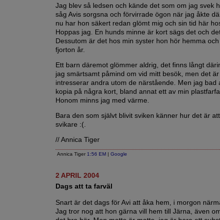
Jag blev så ledsen och kände det som om jag svek h
såg Avis sorgsna och förvirrade ögon när jag åkte dä
nu har hon säkert redan glömt mig och sin tid här ho
Hoppas jag. En hunds minne är kort sägs det och det
Dessutom är det hos min syster hon hör hemma och h
fjorton år.
Ett barn däremot glömmer aldrig, det finns långt däri
jag smärtsamt påmind om vid mitt besök, men det är
intresserar andra utom de närstående. Men jag bad a
kopia på några kort, bland annat ett av min plastfarf
Honom minns jag med värme.
Bara den som självt blivit sviken känner hur det är at
svikare :(.
// Annica Tiger
Annica Tiger
1:56 EM
|
Google
2 APRIL 2004
Dags att ta farväl
Snart är det dags för Avi att åka hem, i morgon när
Jag tror nog att hon gärna vill hem till Järna, även o