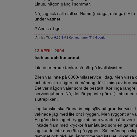
Linus, någon gång i sommar.
Nå, jag fick i alla fall se Nemo (många, många) IRL i 
under vattnet.
// Annica Tiger
Annica Tiger
6:19 EM
|
Kommentarer (7)
|
Google
13 APRIL 2004
Ischias och lite annat
Lite osorterade tankar så här på kvällskvisten.
Bilen var inne på 6000-milaservice i dag. Men vissa 
och den ska in igen på måndag, för fixning av bromsa
Det var någon vajer som de beställt. Kör inga längre 
servicegubben. Nå, det lär jag inte göra :(. Inte med
slutrepliken.
Jag kanske ska lämna in mig själv på grundservice.
vaknade jag med lite ont i ryggen. Men ryggont är va
En gång fick jag ett ryggskott som varade i åtta veck
linkade fram med kryckor framåtlutad som en gam
jag kunde inte ens räta på ryggen. Så i måndags ski
gymmet och gick en långpromenad istället, vilket kan