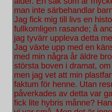
ålder. En sak som är mycket 
man inte särbehandlar barne
Jag fick mig till livs en h
fullkomligen rasande; å andr
jag tyvärr uppleva detta me
Jag växte upp med en känsla
med min några år äldre bro
största boven i dramat, om 
men jag vet att min plastfa
faktum för henne. Utan resu
påverkades av detta var gan
fick lite hybris månne? Han
vi var små. Men det är inge