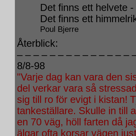
Det finns ett helvete 
Det finns ett himmelri
Poul Bjerre
Återblick:
– – – – – – – – – – – – – – 
8/8-98
"Varje dag kan vara den sista
del verkar vara så stressade 
sig till ro för evigt i kistan!
tankeställare. Skulle in till
en 70 väg, höll farten då ja
älgar ofta korsar vägen jus