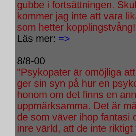
gubbe i fortsättningen. Sk
kommer jag inte att vara li
som hetter kopplingstvång!
Läs mer:
=>
8/8-00
"Psykopater är omöjliga at
ger sin syn på hur en psyk
honom om det finns en anna
uppmärksamma. Det är män
de som väver ihop fantasi oc
inre värld, att de inte rikti