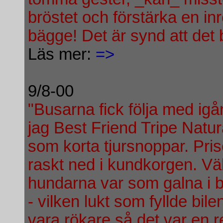
bröstet och förstärka en in
bägge! Det är synd att det
Läs mer:
=>
9/8-00
"Busarna fick följa med igår
jag Best Friend Tripe Natur
som korta tjursnoppar. Pri
raskt ned i kundkorgen. Vä
hundarna var som galna i b
- vilken lukt som fyllde bile
vara rökare så det var en 