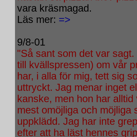
vara kräsmagad.
Läs mer:
=>
9/8-01
"Så sant som det var sagt. 
till kvällspressen) om vår 
har, i alla för mig, tett sig
uttryckt. Jag menar inget el
kanske, men hon har alltid 
mest omöjliga och möjliga 
uppklädd. Jag har inte grep
efter att ha läst hennes gri