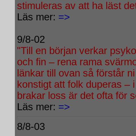
stimuleras av att ha läst de
Läs mer:
=>
9/8-02
"Till en början verkar psy
och fin – rena rama svärmo
länkar till ovan så förstår n
konstigt att folk duperas –
brakar loss är det ofta för
Läs mer:
=>
8/8-03