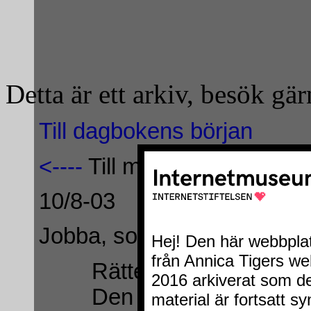
Detta är ett arkiv, besök g
Till dagbokens början
<----
Till mitten av månaden
10/8-03
Jobba, sova, jobba och so
Rätten till dumhet sky
Den ingår i de mänskli