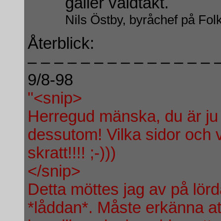
gäller våldtäkt.
Nils Östby, byråchef på Folk
Återblick:
– – – – – – – – – – – – – – 
9/8-98
"<snip>
Herregud mänska, du är ju 
dessutom! Vilka sidor och va
skratt!!!! ;-)))
</snip>
Detta möttes jag av på lör
*låddan*. Måste erkänna att