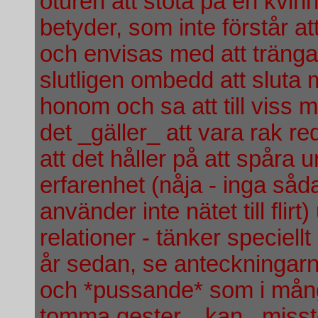
oturen att stöta på en kvin
betyder, som inte förstår a
och envisas med att tränga s
slutligen ombedd att sluta m
honom och sa att till viss m
det _gäller_ att vara rak r
att det håller på att spåra ur
erfarenhet (nåja - inga såda
använder inte nätet till fli
relationer - tänker speciel
år sedan, se anteckningar
och *pussande* som i mång
tomma gester, _kan_ missto