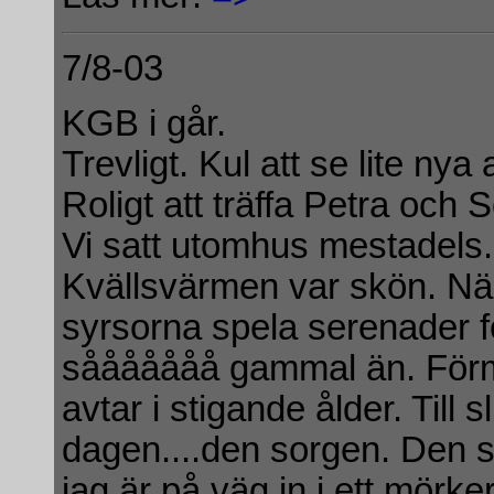
7/8-03
KGB i går.
Trevligt. Kul att se lite nya
Roligt att träffa Petra och 
Vi satt utomhus mestadels
Kvällsvärmen var skön. Nä
syrsorna spela serenader för
sååååååå gammal än. Förm
avtar i stigande ålder. Till
dagen....den sorgen. Den s
jag är på väg in i ett mörk