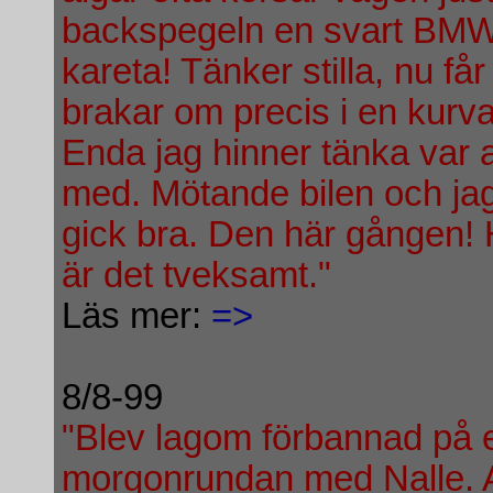
backspegeln en svart BMW
kareta! Tänker stilla, nu få
brakar om precis i en kurv
Enda jag hinner tänka var at
med. Mötande bilen och jag
gick bra. Den här gången! H
är det tveksamt."
Läs mer:
=>
8/8-99
"Blev lagom förbannad på 
morgonrundan med Nalle. At