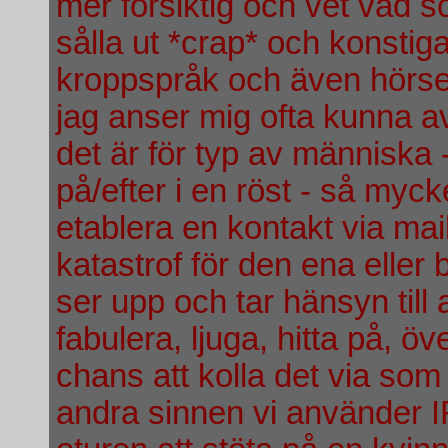
mer försiktig och vet vad so
sålla ut *crap* och konsti
kroppspråk och även hörseln
jag anser mig ofta kunna 
det är för typ av människa 
på/efter i en röst - så mycke
etablera en kontakt via mail
katastrof för den ena elle
ser upp och tar hänsyn till 
fabulera, ljuga, hitta på, ö
chans att kolla det via s
andra sinnen vi använder I