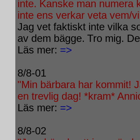
inte. Kanske man numera kan
inte ens verkar veta vem/vil
Jag vet faktiskt inte vilka
av dem bägge. Tro mig. De 
Läs mer:
=>
8/8-01
"Min bärbara har kommit! J
en trevlig dag! *kram* Anni
Läs mer:
=>
8/8-02