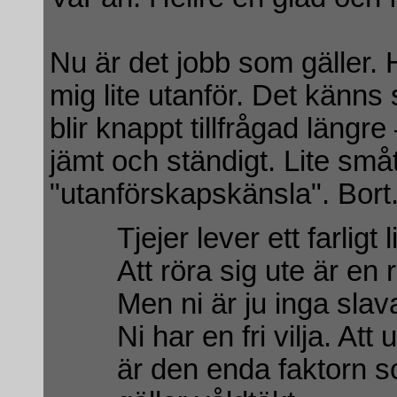
Nu är det jobb som gäller.
mig lite utanför. Det känns 
blir knappt tillfrågad längr
jämt och ständigt. Lite små
"utanförskapskänsla". Bort.
Tjejer lever ett farligt l
Att röra sig ute är en r
Men ni är ju inga sla
Ni har en fri vilja. Att
är den enda faktorn s