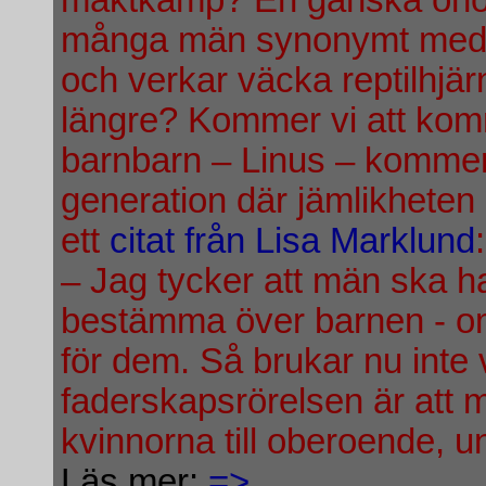
maktkamp? En ganska onöd
många män synonymt med e
och verkar väcka reptilhjä
längre? Kommer vi att kom
barnbarn – Linus – kommer
generation där jämlikheten 
ett
citat från Lisa Marklund
:
– Jag tycker att män ska h
bestämma över barnen - om 
för dem. Så brukar nu inte v
faderskapsrörelsen är att mä
kvinnorna till oberoende, 
Läs mer:
=>