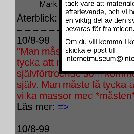
Mark Twain
Återblick:
– – – – – – – – – – – – – – 
10/8-98
"Man måste få tycka själv 
tycka att man är värd någo
självförtroende som kommer
själv. Man måste få tycka a
vilka massor med *måsten*
Läs mer:
=>
10/8-99