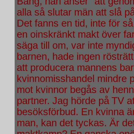
Bang, han anser "att geno
alla så slutar män att slå p
Det fanns en tid, inte för
en oinskränkt makt över fam
säga till om, var inte myn
barnen, hade ingen rösträtt 
att producera mannens bar
kvinnomisshandel mindre på 
mot kvinnor begås av henne
partner. Jag hörde på TV att
besöksförbud. En kvinna är
man, kan det tyckas. Är det