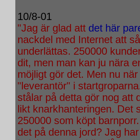
10/8-01
"Jag är glad att
det här par
nackdel med Internet att så
underlättas. 250000 kunder?
dit, men man kan ju nära 
möjligt gör det. Men nu när 
"leverantör" i startgroparna
stålar på detta gör nog att 
likt knarkhanteringen. Det 
250000 som köpt barnporr. 
det på denna jord? Jag har a