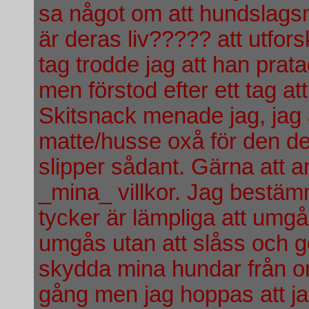
sa något om att hundslagsm
är deras liv????? att utfor
tag trodde jag att han prata
men förstod efter ett tag a
Skitsnack menade jag, jag a
matte/husse oxå för den dele
slipper sådant. Gärna att 
_mina_ villkor. Jag bestäm
tycker är lämpliga att um
umgås utan att slåss och gö
skydda mina hundar från on
gång men jag hoppas att ja