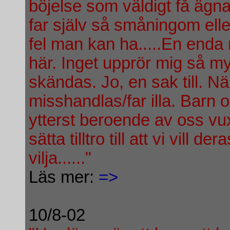
böjelse som väldigt få ägnad
far själv så småningom ell
fel man kan ha.....En enda r
här. Inget upprör mig så my
skändas. Jo, en sak till. N
misshandlas/far illa. Barn 
ytterst beroende av oss v
sätta tilltro till att vi vill 
vilja......"
Läs mer:
=>
10/8-02