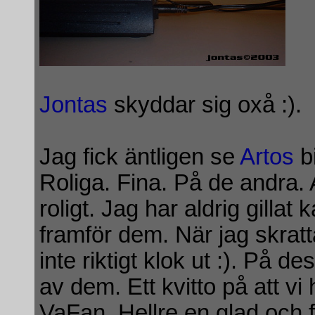
Jontas
skyddar sig oxå :).
Jag fick äntligen se
Artos
bi
Roliga. Fina. På de andra. At
roligt. Jag har aldrig gillat k
framför dem. När jag skrattar
inte riktigt klok ut :). På 
av dem. Ett kvitto på att v
VaFan. Hellre en glad och fu