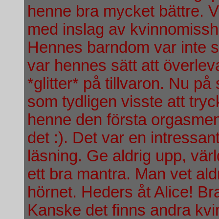
henne bra mycket bättre. Vi
med inslag av kvinnomissha
Hennes barndom var inte så
var hennes sätt att överleva 
*glitter* på tillvaron. Nu p
som tydligen visste att try
henne den första orgasmen 
det :). Det var en intressan
läsning. Ge aldrig upp, vär
ett bra mantra. Man vet al
hörnet. Heders åt Alice! Br
Kanske det finns andra kv