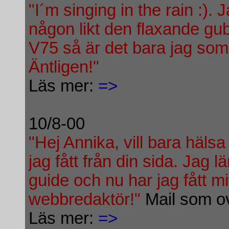
"I´m singing in the rain :).
någon likt den flaxande gu
V75 så är det bara jag som
Äntligen!"
Läs mer:
=>
10/8-00
"Hej Annika, vill bara hälsa
jag fått från din sida. Jag
guide och nu har jag fått mi
webbredaktör!"
Mail som ov
Läs mer:
=>