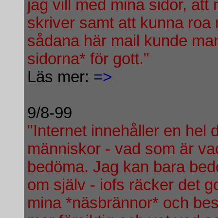
jag vill med mina sidor, att
skriver samt att kunna roa
sådana här mail kunde man 
sidorna* för gott."
Läs mer:
=>
9/8-99
"Internet innehåller en hel 
människor - vad som är vad ö
bedöma. Jag kan bara bedö
om själv - iofs räcker det go
mina *näsbrännor* och besvi