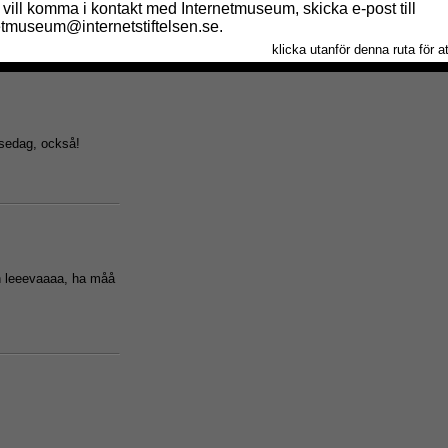
elsedag, också!
n leeevaaaa, ha måå