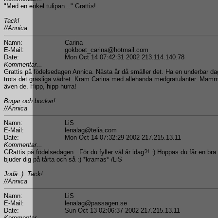
"Med en enkel tulipan..." Grattis!
Tack!
//Annica
Namn:
Carina
E-Mail:
gokboet_carina@hotmail.com
Date:
Mon Oct 14 07:42:31 2002 213.114.140.78
Kommentar...
Grattis på födelsedagen Annica. Nästa år då smäller det. Ha en underbar da
trots det gräsliga vädret. Kram Carina med allehanda medgratulanter. Mamm
även de. Hipp, hipp hurra!
Bugar och bockar!
//Annica
Namn:
LiS
E-Mail:
lenalag@telia.com
Date:
Mon Oct 14 07:32:29 2002 217.215.13.11
Kommentar...
GRattis på födelsedagen.. För du fyller väl år idag?! :) Hoppas du får en br
bjuder dig på tårta och så :) *kramas* /LiS
Jodå :). Tack!
//Annica
Namn:
LiS
E-Mail:
lenalag@passagen.se
Date:
Sun Oct 13 02:06:37 2002 217.215.13.11
Kommentar...