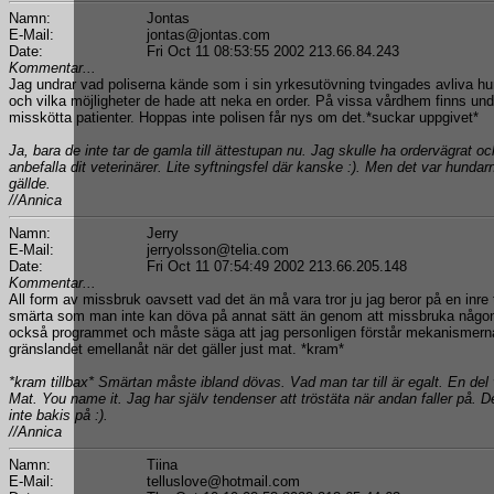
Namn:
Jontas
E-Mail:
jontas@jontas.com
Date:
Fri Oct 11 08:53:55 2002 213.66.84.243
Kommentar...
Jag undrar vad poliserna kände som i sin yrkesutövning tvingades avliva hu
och vilka möjligheter de hade att neka en order. På vissa vårdhem finns un
misskötta patienter. Hoppas inte polisen får nys om det.*suckar uppgivet*
Ja, bara de inte tar de gamla till ättestupan nu. Jag skulle ha ordervägrat oc
anbefalla dit veterinärer. Lite syftningsfel där kanske :). Men det var hunda
gällde.
//Annica
Namn:
Jerry
E-Mail:
jerryolsson@telia.com
Date:
Fri Oct 11 07:54:49 2002 213.66.205.148
Kommentar...
All form av missbruk oavsett vad det än må vara tror ju jag beror på en inre
smärta som man inte kan döva på annat sätt än genom att missbruka någon
också programmet och måste säga att jag personligen förstår mekanismerna, 
gränslandet emellanåt när det gäller just mat. *kram*
*kram tillbax* Smärtan måste ibland dövas. Vad man tar till är egalt. En del v
Mat. You name it. Jag har själv tendenser att tröstäta när andan faller på. Det 
inte bakis på :).
//Annica
Namn:
Tiina
E-Mail:
telluslove@hotmail.com