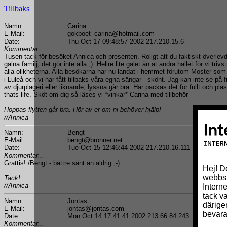
Tillbaks
Namn:
Carina
E-Mail:
gokboet_carina@hotmail.com
Date:
Thu Oct 17 09:48:57 2002 217.210.15.6
Kommentar...
Tusen tack för besöket Annica och presenten. Roligt att du faktiskt överle
galna familj, det gör inte alla ;). Hellre lite galet än åt andra hållet för vi tri
alla olikheterna. Alla besökarna har nu landat i hemmet förutom Moster so
i Luleå och vi har fått tillbaks våra egna sängar - skönt. Jag kan inte se på
av djurplågeri eller liknande, lyssna går bra. Här packas det för fullt och pl
thats life. Sköt om dig så läses vi *vinkar* Carina med tillbehör
Hoppas flytten går bra. Hör av er om ni behöver hjälp!
//Annica
Namn:
Bengt
E-Mail:
bengt@bronner.net
Date:
Tue Oct 15 12:46:44 2002 217.210.16.111
Kommentar...
Grattis! /Bengt - bättre sänt än aldrig ;-)
Tack!
//Annica
Namn:
Jontas
E-Mail:
jontas@jontas.com
Date:
Mon Oct 14 17:41:41 2002 213.66.84.243
Kommentar...