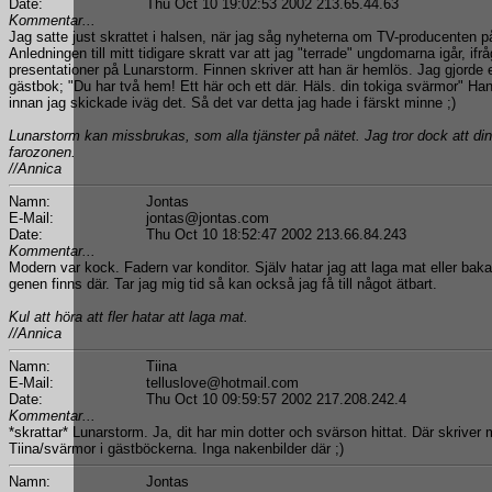
Date:
Thu Oct 10 19:02:53 2002 213.65.44.63
Kommentar...
Jag satte just skrattet i halsen, när jag såg nyheterna om TV-producenten p
Anledningen till mitt tidigare skratt var att jag "terrade" ungdomarna igår, ifr
presentationer på Lunarstorm. Finnen skriver att han är hemlös. Jag gjorde e
gästbok; "Du har två hem! Ett här och ett där. Häls. din tokiga svärmor" Ha
innan jag skickade iväg det. Så det var detta jag hade i färskt minne ;)
Lunarstorm kan missbrukas, som alla tjänster på nätet. Jag tror dock att dina
farozonen.
//Annica
Namn:
Jontas
E-Mail:
jontas@jontas.com
Date:
Thu Oct 10 18:52:47 2002 213.66.84.243
Kommentar...
Modern var kock. Fadern var konditor. Själv hatar jag att laga mat eller bak
genen finns där. Tar jag mig tid så kan också jag få till något ätbart.
Kul att höra att fler hatar att laga mat.
//Annica
Namn:
Tiina
E-Mail:
telluslove@hotmail.com
Date:
Thu Oct 10 09:59:57 2002 217.208.242.4
Kommentar...
*skrattar* Lunarstorm. Ja, dit har min dotter och svärson hittat. Där skriv
Tiina/svärmor i gästböckerna. Inga nakenbilder där ;)
Namn:
Jontas