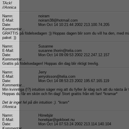
TAck!
//Annica
Namn:
noiram
E-Mail:
noiram38@hotmail.com
Date:
Mon Oct 14 10:21:44 2002 213.100.74.205
Kommentar...
GRATTIS på födelsedagen :)) Hoppas dagen blir som du vill ha den, med mä
paket :))
Namn:
Susanne
E-Mail:
susanne.thorin@telia.com
Date:
Mon Oct 14 09:09:53 2002 212.247.12.157
Kommentar...
Grattis på födelsedagen! Hoppas din dag blir riktigt trevlig.
Namn:
Jerry
E-Mail:
jerryolsson@telia.com
Date:
Mon Oct 14 08:53:23 2002 195.67.165.119
Kommentar...
Min kvinnliga (!?) intuition säger mig att du fyller år idag och att du nästa år f
Hoppas du får en skön och fin dag! Stort grattis från ett fan! *kramar*
Det är inget fel på din intuition :). *kram*
//Annica
Namn:
Hönebjär
E-Mail:
honebjar@gokboet.nu
Date:
Mon Oct 14 07:53:24 2002 213.114.140.104
Kommentar...