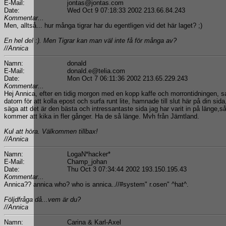
E-Mail:
jontas@jontas.com
Date:
Wed Oct 9 07:18:33 2002 213.66.84.243
Kommentar...
Men, alltså... hur många tigrar har du egentligen vid det här laget? ;)
En hel del :). Men Tigrar kan man väl inte få för många av?
//Annica
Namn:
donald
E-Mail:
donald.e@telia.com
Date:
Mon Oct 7 06:11:36 2002 213.65.229.243
Kommentar...
Hej Annica, efter en tidig morgon med en kopp kaffe och morrontidningen, sa
datorn för att kolla epost och surfa runt lite, hamnade till slut här på din si
säga att det är den bästa och intressantaste sida jag har varit in på länge,så 
kommer att kika in fler gånger. Ha de så länge. Mvh från Jämtland.
Kul att höra. Välkommen tillbax!
//Annica
Namn:
LogaN*hacker*
E-Mail:
Champ_johan
Date:
Thu Oct 3 07:34:44 2002 193.150.195.43
Kommentar...
Annica?? annica who? who is annica..//#system" r.osen" ^hat^.
Följdfråga då...vem är du?
//Annica
Namn:
Carina & Karl-Axel