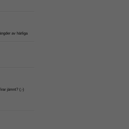
ngder av härliga
irar jämnt? (;-)