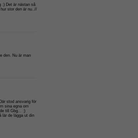
g :) Det är nästan så
hur stor den är nu..//
re den. Nu är man
Där stod ansvarig för
som sina egna om
e till Gbg... :)
 lär de lägga ut din