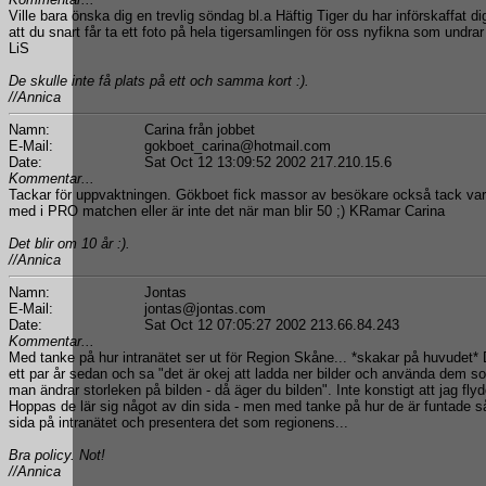
Ville bara önska dig en trevlig söndag bl.a Häftig Tiger du har införskaffat di
att du snart får ta ett foto på hela tigersamlingen för oss nyfikna som undrar 
LiS
De skulle inte få plats på ett och samma kort :).
//Annica
Namn:
Carina från jobbet
E-Mail:
gokboet_carina@hotmail.com
Date:
Sat Oct 12 13:09:52 2002 217.210.15.6
Kommentar...
Tackar för uppvaktningen. Gökboet fick massor av besökare också tack va
med i PRO matchen eller är inte det när man blir 50 ;) KRamar Carina
Det blir om 10 år :).
//Annica
Namn:
Jontas
E-Mail:
jontas@jontas.com
Date:
Sat Oct 12 07:05:27 2002 213.66.84.243
Kommentar...
Med tanke på hur intranätet ser ut för Region Skåne... *skakar på huvudet* 
ett par år sedan och sa "det är okej att ladda ner bilder och använda dem 
man ändrar storleken på bilden - då äger du bilden". Inte konstigt att jag flydd
Hoppas de lär sig något av din sida - men med tanke på hur de är funtade så
sida på intranätet och presentera det som regionens...
Bra policy. Not!
//Annica