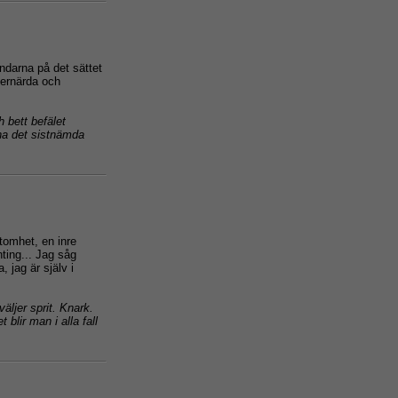
ndarna på det sättet
dernärda och
h bett befälet
rna det sistnämda
 tomhet, en inre
ting... Jag såg
jag är själv i
äljer sprit. Knark.
blir man i alla fall