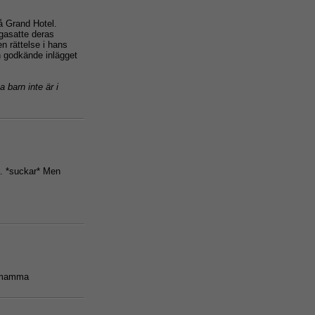
å Grand Hotel.
ågasatte deras
n rättelse i hans
n godkände inlägget
 barn inte är i
a. *suckar* Men
er mamma