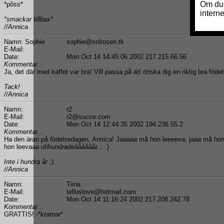
*pôss*
*smackar tillbax*
//Annica
Namn: Sophie
sophie@solrosen.tk
E-Mail:
Date:
Mon Oct 14 14:45:06 2002 217.215.66.56
Kommentar...
Ja, det där med kaffet var bra! Vill passa på att önska dig en riktig bra föd
Tack!
//Annica
Namn:
r2
E-Mail:
r2@succe.com
Date:
Mon Oct 14 12:44:35 2002 194.236.55.2
Kommentar...
Ha den äran på födelsedagen, Annica! Jaaaaa må hon leeeeva, jaaa må ho
hon leevaaa utihundradeåååååår... :)
Inte i hundra år :).
//Annica
Namn:
Tiina
E-Mail:
telluslove@hotmail.com
Date:
Mon Oct 14 11:16:24 2002 217.208.242.78
Kommentar...
GRATTIS! -*kramar*