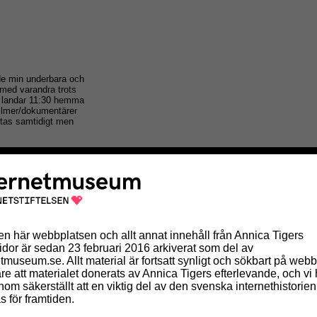
vde min underbara och
vs med varandra trots
m landar 11:30 hemma
 filmer/dokumentärer
astas samtidigt men