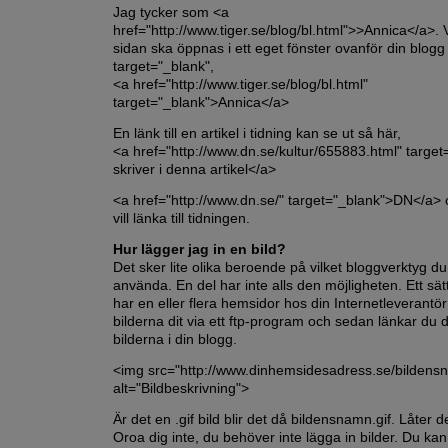
Jag tycker som <a
href="http://www.tiger.se/blog/bl.html">>Annica</a>. Vi
sidan ska öppnas i ett eget fönster ovanför din blogg l
target="_blank",
<a href="http://www.tiger.se/blog/bl.html"
target="_blank">Annica</a>
En länk till en artikel i tidning kan se ut så här,
<a href="http://www.dn.se/kultur/655883.html" targe
skriver i denna artikel</a>
<a href="http://www.dn.se/" target="_blank">DN</a>
vill länka till tidningen.
Hur lägger jag in en bild?
Det sker lite olika beroende på vilket bloggverktyg du 
använda. En del har inte alls den möjligheten. Ett sät
har en eller flera hemsidor hos din Internetleverantör
bilderna dit via ett ftp-program och sedan länkar du dir
bilderna i din blogg.
<img src="http://www.dinhemsidesadress.se/bildens
alt="Bildbeskrivning">
Är det en .gif bild blir det då bildensnamn.gif. Låter d
Oroa dig inte, du behöver inte lägga in bilder. Du ka