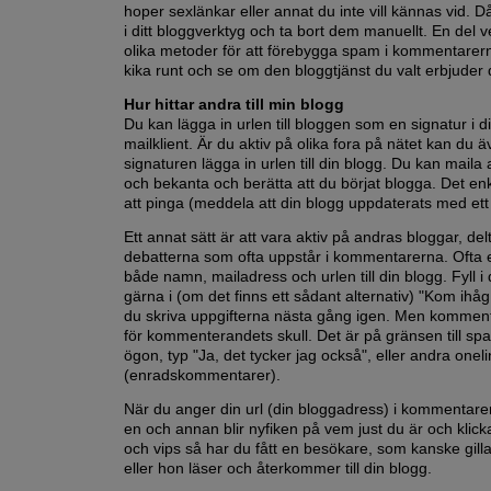
hoper sexlänkar eller annat du inte vill kännas vid. Då
i ditt bloggverktyg och ta bort dem manuellt. En del v
olika metoder för att förebygga spam i kommentarern
kika runt och se om den bloggtjänst du valt erbjuder 
Hur hittar andra till min blogg
Du kan lägga in urlen till bloggen som en signatur i d
mailklient. Är du aktiv på olika fora på nätet kan du ä
signaturen lägga in urlen till din blogg. Du kan maila 
och bekanta och berätta att du börjat blogga. Det en
att pinga (meddela att din blogg uppdaterats med ett 
Ett annat sätt är att vara aktiv på andras bloggar, delt
debatterna som ofta uppstår i kommentarerna. Ofta e
både namn, mailadress och urlen till din blogg. Fyll i
gärna i (om det finns ett sådant alternativ) "Kom ihåg
du skriva uppgifterna nästa gång igen. Men komment
för kommenterandets skull. Det är på gränsen till spa
ögon, typ "Ja, det tycker jag också", eller andra onel
(enradskommentarer).
När du anger din url (din bloggadress) i kommentar
en och annan blir nyfiken på vem just du är och klick
och vips så har du fått en besökare, som kanske gill
eller hon läser och återkommer till din blogg.