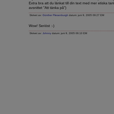
Extra bra att du länkat till din text med mer etiska tan
avsnittet "Att tänka på")
Skrivet av:
Günther Fliesenburgh
datum: juni 9, 2005 09:27 EM
Wow! Seriöst :-)
Skrivet av:
Johnny
datum: juni 9, 2005 06:10 EM