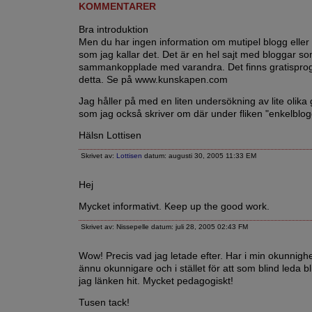
KOMMENTARER
Bra introduktion
Men du har ingen information om mutipel blogg eller
som jag kallar det. Det är en hel sajt med bloggar so
sammankopplade med varandra. Det finns gratispro
detta. Se på www.kunskapen.com
Jag håller på med en liten undersökning av lite olika 
som jag också skriver om där under fliken "enkelblog
Hälsn Lottisen
Skrivet av:
Lottisen
datum: augusti 30, 2005 11:33 EM
Hej
Mycket informativt. Keep up the good work.
Skrivet av: Nissepelle datum: juli 28, 2005 02:43 FM
Wow! Precis vad jag letade efter. Har i min okunnighe
ännu okunnigare och i stället för att som blind leda b
jag länken hit. Mycket pedagogiskt!
Tusen tack!