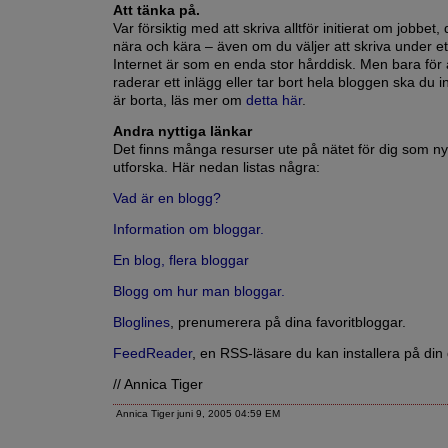
Att tänka på.
Var försiktig med att skriva alltför initierat om jobbet, d
nära och kära – även om du väljer att skriva under ett
Internet är som en enda stor hårddisk. Men bara för 
raderar ett inlägg eller tar bort hela bloggen ska du in
är borta, läs mer om
detta här
.
Andra nyttiga länkar
Det finns många resurser ute på nätet för dig som ny
utforska. Här nedan listas några:
Vad är en blogg?
Information om bloggar.
En blog, flera bloggar
Blogg om hur man bloggar.
Bloglines
, prenumerera på dina favoritbloggar.
FeedReader
, en RSS-läsare du kan installera på din 
// Annica Tiger
Annica Tiger juni 9, 2005 04:59 EM