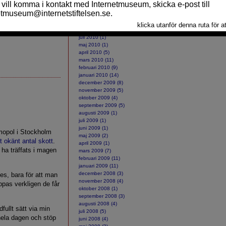
juva minnen, en del
ARKIV
oktober 2010 (2)
september 2010 (10)
as jag på att 2009
augusti 2010 (2)
juli 2010 (1)
maj 2010 (1)
april 2010 (5)
mars 2010 (11)
februari 2010 (9)
januari 2010 (14)
december 2009 (8)
november 2009 (5)
oktober 2009 (4)
september 2009 (5)
augusti 2009 (1)
juli 2009 (1)
juni 2009 (1)
mopol i Stockholm
maj 2009 (2)
t okänt antal skott
.
april 2009 (1)
 ha träffats i magen
mars 2009 (7)
februari 2009 (11)
januari 2009 (11)
december 2008 (3)
s, bara för att man
november 2008 (4)
oppas verkligen de får
oktober 2008 (1)
september 2008 (3)
augusti 2008 (4)
dfullt sätt via min
juli 2008 (5)
g hela dagen och stöp
juni 2008 (4)