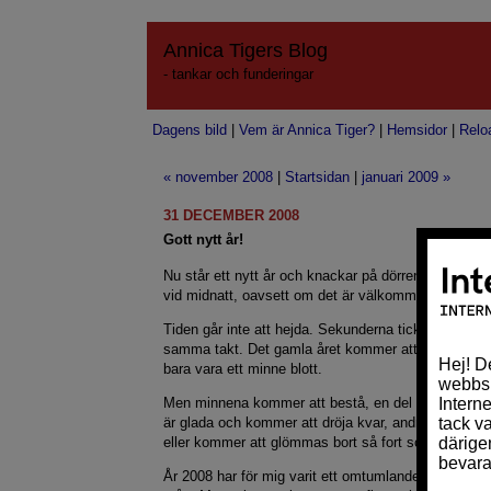
Annica Tigers Blog
- tankar och funderingar
Dagens bild
|
Vem är Annica Tiger?
|
Hemsidor
|
Relo
« november 2008
|
Startsidan
|
januari 2009 »
31 DECEMBER 2008
Gott nytt år!
Nu står ett nytt år och knackar på dörren. I kväll sl
vid midnatt, oavsett om det är välkommet eller inte
Tiden går inte att hejda. Sekunderna tickar på. Livet
samma takt. Det gamla året kommer att gå ut bak
bara vara ett minne blott.
Men minnena kommer att bestå, en del längre än a
är glada och kommer att dröja kvar, andra minnen h
eller kommer att glömmas bort så fort som möjligt.
År 2008 har för mig varit ett omtumlande år. Nästan 