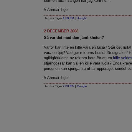
som en fura i sängen när jag kom hem.
// Annica Tiger
Annica Tiger
4:39 FM
|
Google
2 DECEMBER 2008
Så var det med den jämlikheten?
Varför kan inte en kille vara en lucia? Står det rista
vara en tjej? Vad ger rektorns beslut för signaler? E
ogiltigförklaras av rektorn bara för att en
kille valde
stjärngossar kan väl en kille vara lucia? Enda krave
personen kan sjunga, samt tar uppdraget seriöst oc
// Annica Tiger
Annica Tiger
7:08 EM
|
Google