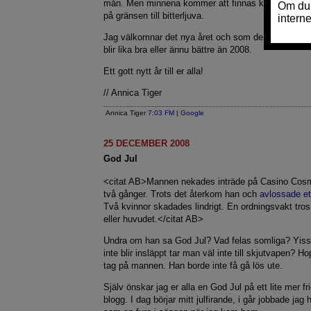
mån. Men minnena kommer att finnas kvar länge. L
på gränsen till bitterljuva.
Jag välkomnar det nya året och som de flesta hopp
blir lika bra eller ännu bättre än 2008.
Ett gott nytt år till er alla!
// Annica Tiger
Annica Tiger
7:03 FM
|
Google
25 DECEMBER 2008
God Jul
<citat AB>Mannen nekades inträde på Casino Cos
två gånger. Trots det återkom han och
avlossade et
Två kvinnor skadades lindrigt. En ordningsvakt tros
eller huvudet.</citat AB>
Undra om han sa God Jul? Vad felas somliga? Yisse
inte blir insläppt tar man väl inte till skjutvapen? H
tag på mannen. Han borde inte få gå lös ute.
Själv önskar jag er alla en God Jul på ett lite mer fri
blogg. I dag börjar mitt julfirande, i går jobbade ja