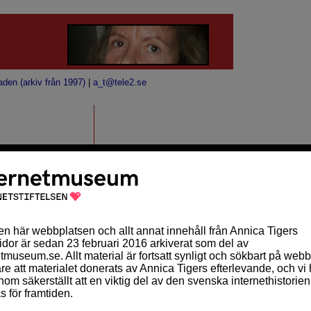
aden (arkiv från 1997)
|
a_t@tele2.se
äpps det nya året in
.
 rinner undan i
MÅNADSKALENDER
vägen och med det
Sön
Mån
Tis
Ons
Tor
Fre
Lör
1
2
3
4
5
6
7
8
9
10
11
12
13
ndra. En del minnen
14
15
16
17
18
19
20
ar redan glömts bort
21
22
23
24
25
26
27
28
29
30
31
osannolikt i viss