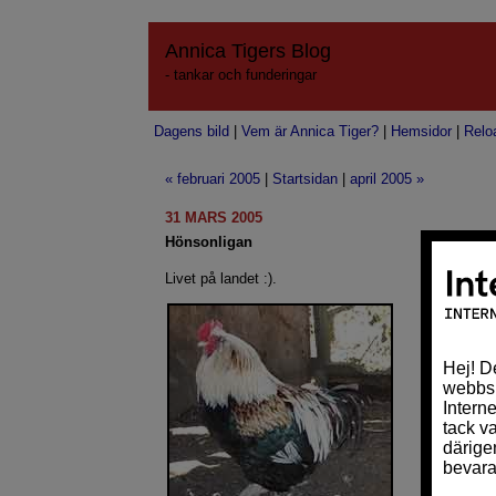
Annica Tigers Blog
- tankar och funderingar
Dagens bild
|
Vem är Annica Tiger?
|
Hemsidor
|
Relo
« februari 2005
|
Startsidan
|
april 2005 »
31 MARS 2005
Hönsonligan
Livet på landet :).