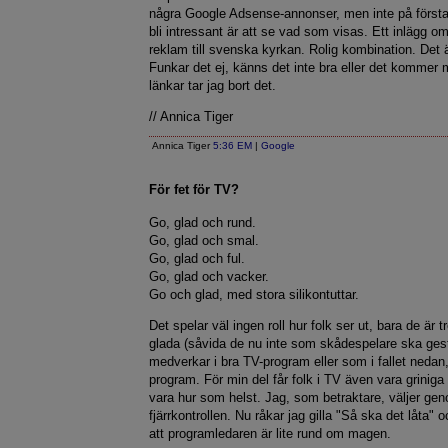
några Google Adsense-annonser, men inte på först
bli intressant är att se vad som visas. Ett inlägg o
reklam till svenska kyrkan. Rolig kombination. Det ä
Funkar det ej, känns det inte bra eller det kommer ma
länkar tar jag bort det.
// Annica Tiger
Annica Tiger
5:36 EM
|
Google
För fet för TV?
Go, glad och rund.
Go, glad och smal.
Go, glad och ful.
Go, glad och vacker.
Go och glad, med stora silikontuttar.
Det spelar väl ingen roll hur folk ser ut, bara de är 
glada (såvida de nu inte som skådespelare ska ges
medverkar i bra TV-program eller som i fallet nedan,
program. För min del får folk i TV även vara griniga
vara hur som helst. Jag, som betraktare, väljer ge
fjärrkontrollen. Nu råkar jag gilla "Så ska det låta" o
att programledaren är lite rund om magen.