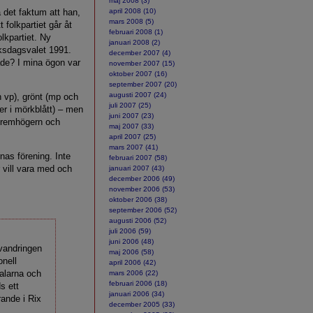
maj 2008 (3)
a det faktum att han,
april 2008 (10)
mars 2008 (5)
 folkpartiet går åt
februari 2008 (1)
olkpartiet. Ny
januari 2008 (2)
riksdagsvalet 1991.
december 2007 (4)
ade? I mina ögon var
november 2007 (15)
oktober 2007 (16)
september 2007 (20)
augusti 2007 (24)
h vp), grönt (mp och
juli 2007 (25)
mer i mörkblått) – men
juni 2007 (23)
xtremhögern och
maj 2007 (33)
april 2007 (25)
mars 2007 (41)
nas förening. Inte
februari 2007 (58)
r vill vara med och
januari 2007 (43)
december 2006 (49)
november 2006 (53)
oktober 2006 (38)
september 2006 (52)
augusti 2006 (52)
juli 2006 (59)
juni 2006 (48)
vandringen
maj 2006 (58)
onell
april 2006 (42)
talarna och
mars 2006 (22)
februari 2006 (18)
s ett
januari 2006 (34)
rande i Rix
december 2005 (33)