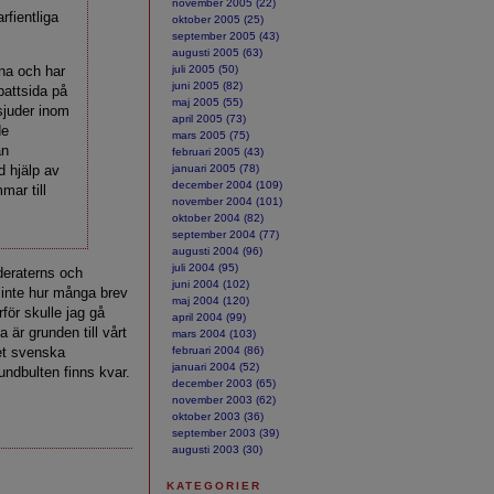
november 2005 (22)
rfientliga
oktober 2005 (25)
september 2005 (43)
augusti 2005 (63)
na och har
juli 2005 (50)
juni 2005 (82)
battsida på
maj 2005 (55)
 sjuder inom
april 2005 (73)
de
mars 2005 (75)
an
februari 2005 (43)
d hjälp av
januari 2005 (78)
december 2004 (109)
mar till
november 2004 (101)
oktober 2004 (82)
september 2004 (77)
augusti 2004 (96)
juli 2004 (95)
deraterns och
juni 2004 (102)
t inte hur många brev
maj 2004 (120)
rför skulle jag gå
april 2004 (99)
 är grunden till vårt
mars 2004 (103)
et svenska
februari 2004 (86)
januari 2004 (52)
undbulten finns kvar.
december 2003 (65)
november 2003 (62)
oktober 2003 (36)
september 2003 (39)
augusti 2003 (30)
KATEGORIER