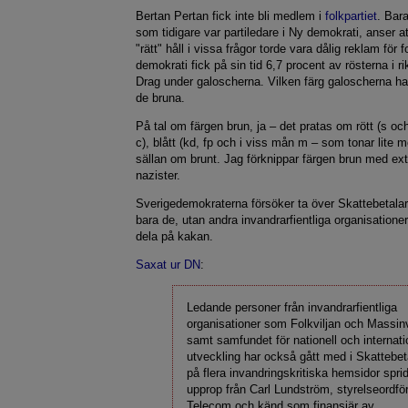
Bertan Pertan fick inte bli medlem i
folkpartiet
. Bar
som tidigare var partiledare i Ny demokrati, anser att
"rätt" håll i vissa frågor torde vara dålig reklam för f
demokrati fick på sin tid 6,7 procent av rösterna i 
Drag under galoscherna. Vilken färg galoscherna h
de bruna.
På tal om färgen brun, ja – det pratas om rött (s oc
c), blått (kd, fp och i viss mån m – som tonar lite 
sällan om brunt. Jag förknippar färgen brun med e
nazister.
Sverigedemokraterna försöker ta över Skattebetalar
bara de, utan andra invandrarfientliga organisatione
dela på kakan.
Saxat ur DN
:
Ledande personer från invandrarfientliga
organisationer som Folkviljan och Massin
samt samfundet för nationell och internati
utveckling har också gått med i Skattebe
på flera invandringskritiska hemsidor sprid
upprop från Carl Lundström, styrelseordfö
Telecom och känd som finansiär av