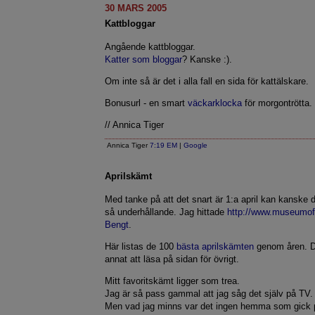
30 MARS 2005
Kattbloggar
Angående kattbloggar.
Katter som bloggar
? Kanske :).
Om inte så är det i alla fall en sida för kattälskare.
Bonusurl - en smart
väckarklocka
för morgontrötta.
// Annica Tiger
Annica Tiger
7:19 EM
|
Google
Aprilskämt
Med tanke på att det snart är 1:a april kan kanske 
så underhållande. Jag hittade
http://www.museumo
Bengt
.
Här listas de 100
bästa aprilskämten
genom åren. D
annat att läsa på sidan för övrigt.
Mitt favoritskämt ligger som trea.
Jag är så pass gammal att jag såg det själv på TV.
Men vad jag minns var det ingen hemma som gick 