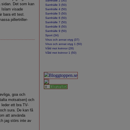
Samhälle 2 (50)
a sidan. Det som kan
Samhälle 3 (50)
m Islam visade
Samhälle 4 (50)
Samhälle 5 (50)
r bara ett test.
Samhälle 6 (50)
ssa pillertriller-
Samhälle 7 (50)
Samhälle 8 (50)
Samhälle 9 (50)
Sport (34)
Virus och annat otyg (37)
Virus och annat otyg 1 (50)
Våld mot kvinnor (28)
Våld mot kvinnor 1 (50)
trevliga, goa och
talta motsatsen) och
 leder ett bra TV-
 och sura. De kan få
nom att använda
ch jag störs inte av