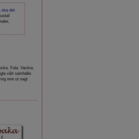
 ska det
Gustaf
naler,
ocka. Fula. Vackra.
gla vårt samhälle.
mig rent ut sagt