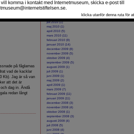
ARKIV
oktober 2010 (2)
september 2010 (10)
augusti 2010 (2)
juli 2010 (1)
maj 2010 (1)
april 2010 (5)
mars 2010 (11)
februari 2010 (9)
januari 2010 (14)
december 2009 (8)
november 2009 (5)
oktober 2009 (4)
september 2009 (5)
yssnade på fåglarnas
augusti 2009 (1)
drat vad de kacklar
juli 2009 (1)
juni 2009 (1)
0 Kb). Jag är så van
maj 2009 (2)
er att det är
april 2009 (1)
t och dag in. Ändå
mars 2009 (7)
 gala redan långt
februari 2009 (11)
januari 2009 (11)
december 2008 (3)
november 2008 (4)
oktober 2008 (1)
september 2008 (3)
augusti 2008 (4)
juli 2008 (5)
juni 2008 (4)