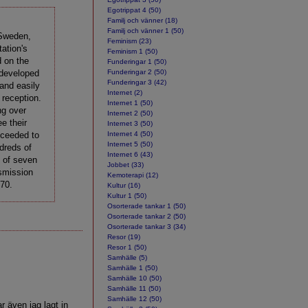
Egotrippat 4 (50)
Familj och vänner (18)
Familj och vänner 1 (50)
 Sweden,
Feminism (23)
tation's
Feminism 1 (50)
d on the
Funderingar 1 (50)
 developed
Funderingar 2 (50)
Funderingar 3 (42)
 and easily
Internet (2)
 reception.
Internet 1 (50)
ng over
Internet 2 (50)
e their
Internet 3 (50)
oceeded to
Internet 4 (50)
Internet 5 (50)
dreds of
Internet 6 (43)
n of seven
Jobbet (33)
nsmission
Kemoterapi (12)
70.
Kultur (16)
Kultur 1 (50)
Osorterade tankar 1 (50)
Osorterade tankar 2 (50)
Osorterade tankar 3 (34)
Resor (19)
Resor 1 (50)
Samhälle (5)
Samhälle 1 (50)
Samhälle 10 (50)
Samhälle 11 (50)
Samhälle 12 (50)
r även jag lagt in