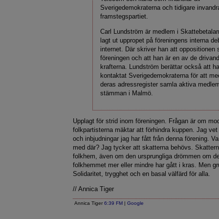
Sverigedemokraterna och tidigare invandra
framstegspartiet.
Carl Lundström är medlem i Skattebetalar
lagt ut uppropet på föreningens interna de
internet. Där skriver han att oppositionen
föreningen och att han är en av de drivan
krafterna. Lundström berättar också att h
kontaktat Sverigedemokraterna för att me
deras adressregister samla aktiva medlem
stämman i Malmö.
Upplagt för strid inom föreningen. Frågan är om mo
folkpartisterna mäktar att förhindra kuppen. Jag ve
och inbjudningar jag har fått från denna förening. Va
med där? Jag tycker att skatterna behövs. Skatterna
folkhem, även om den ursprungliga drömmen om d
folkhemmet mer eller mindre har gått i kras. Men gr
Solidaritet, trygghet och en basal välfärd för alla.
// Annica Tiger
Annica Tiger
6:39 FM
|
Google