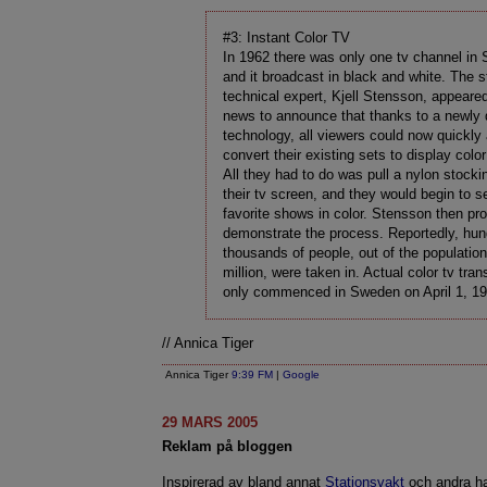
#3: Instant Color TV
In 1962 there was only one tv channel in
and it broadcast in black and white. The s
technical expert, Kjell Stensson, appeare
news to announce that thanks to a newly
technology, all viewers could now quickly
convert their existing sets to display color
All they had to do was pull a nylon stocki
their tv screen, and they would begin to se
favorite shows in color. Stensson then pr
demonstrate the process. Reportedly, hun
thousands of people, out of the populatio
million, were taken in. Actual color tv tra
only commenced in Sweden on April 1, 19
// Annica Tiger
Annica Tiger
9:39 FM
|
Google
29 MARS 2005
Reklam på bloggen
Inspirerad av bland annat
Stationsvakt
och andra ha