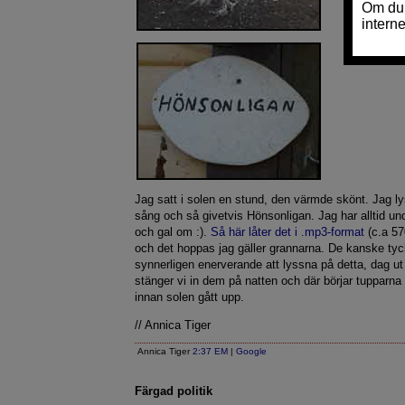
Jag satt i solen en stund, den värmde skönt. Jag l
sång och så givetvis Hönsonligan. Jag har alltid un
och gal om :).
Så här låter det i .mp3-format
(c.a 57
och det hoppas jag gäller grannarna. De kanske tyck
synnerligen enerverande att lyssna på detta, dag u
stänger vi in dem på natten och där börjar tupparna
innan solen gått upp.
// Annica Tiger
Annica Tiger
2:37 EM
|
Google
Färgad politik