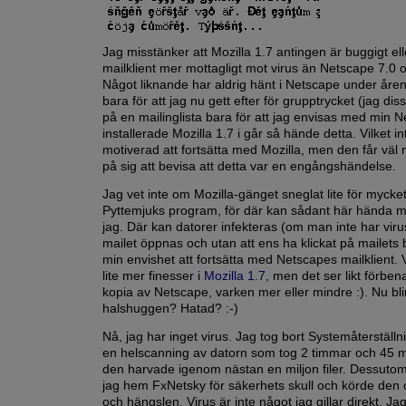
Jag misstänker att Mozilla 1.7 antingen är buggigt el
mailklient mer mottagligt mot virus än Netscape 7.0 o
Något liknande har aldrig hänt i Netscape under åre
bara för att jag nu gett efter för grupptrycket (jag dis
på en mailinglista bara för att jag envisas med min 
installerade Mozilla 1.7 i går så hände detta. Vilket i
motiverad att fortsätta med Mozilla, men den får väl
på sig att bevisa att detta var en engångshändelse.
Jag vet inte om Mozilla-gänget sneglat lite för mycke
Pyttemjuks program, för där kan sådant här hända m
jag. Där kan datorer infekteras (om man inte har vir
mailet öppnas och utan att ens ha klickat på mailets 
min envishet att fortsätta med Netscapes mailklient. V
lite mer finesser i
Mozilla 1.7
, men det ser likt förben
kopia av Netscape, varken mer eller mindre :). Nu blir
halshuggen? Hatad? :-)
Nå, jag har inget virus. Jag tog bort Systemåterställ
en helscanning av datorn som tog 2 timmar och 45 m
den harvade igenom nästan en miljon filer. Dessuto
jag hem FxNetsky för säkerhets skull och körde den 
och hängslen. Virus är inte något jag gillar direkt. Jag