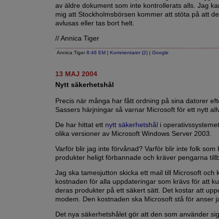
av äldre dokument som inte kontrollerats alls. Jag k
mig att Stockholmsbörsen kommer att stöta på att d
avlusas eller tas bort helt.
// Annica Tiger
Annica Tiger
8:46 EM
|
Kommentarer (2)
|
Google
13 MAJ 2004
Nytt säkerhetshål
Precis när många har fått ordning på sina datorer e
Sassers härjningar så varnar Microsoft för ett nytt allv
De har hittat ett
nytt säkerhetshål
i operativssysteme
olika versioner av Microsoft Windows Server 2003.
Varför blir jag inte förvånad? Varför blir inte folk so
produkter heligt förbannade och kräver pengarna til
Jag ska tamesjutton skicka ett mail till Microsoft oc
kostnaden för alla uppdateringar som krävs för att 
deras produkter på ett säkert sätt. Det kostar att upp
modem. Den kostnaden ska Microsoft stå för anser j
Det nya säkerhetshålet gör att den som använder sig