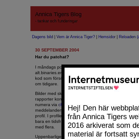
Annica Tigers Blog
- tankar och funderingar
Dagens bild
|
Vem är Annica Tiger?
|
Hemsidor
|
Reloaden (a
30 SEPTEMBER 2004
Har du patchat?
I måndags postades bilder i ett antal nyhetsgrupper, 
alt.binaries.erotica.breasts och dessa porrbilder inneh
kod som försökte utnyttja
säkerhetshålet i GDI
, som j
om tidigare.
Bilder med skadlig kod har även legat ute på hemsid
rapporter kommit in att försök att sprida skadliga bild
numera via
chattprogrammet AOL Instant Messenge
meddelanden sänds ut som uppmanar att kolla in a
profil. I profilen finns en bild som innehåller skadlig k
bara en tidsfråga innan andra chattprogram drabba
med flera.
Uppenbarligen har inte alla patchat sina system.