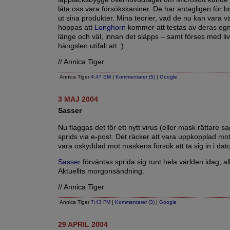
låta oss vara försökskaniner. De har antagligen för br
ut sina produkter. Mina teorier, vad de nu kan vara v
hoppas att
Longhorn
kommer att testas av deras egn
länge och väl, innan det släpps – samt förses med l
hängslen utifall att :).
// Annica Tiger
Annica Tiger
4:47 EM
|
Kommentarer (5)
|
Google
3 MAJ 2004
Sasser
Nu flaggas det för ett nytt virus (eller mask rättare sa
sprids via e-post. Det räcker att vara uppkopplad mo
vara oskyddad mot maskens försök att ta sig in i dat
Sasser
förväntas sprida sig runt hela världen idag, all
Aktuellts morgonsändning.
// Annica Tiger
Annica Tiger
7:43 FM
|
Kommentarer (3)
|
Google
29 APRIL 2004