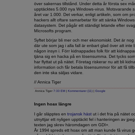
över sakernas tillstånd. Under detta år första sex m
upptäcktes 5.000 nya Windows-virus. Motsvarande sif
året var 1.000. Det verkar, enligt artikeln, som om pr
hackers allt oftare samarbetar för att sänka Window
datasystem. Det pågår ett ständigt letande efter svag
Microsofts program.
Syftet börjar bli mer och mer ekonomiskt. Det är nog 
där ute som jag i alla fall är enbart glad över att int
någon insyn i. Förr kidnappades folk för att kidnappa
tjäna sig en hacka på en lösensumma. Det tycks so
har flyttat ut på nätet. Företag riskerar nu att bli ki
information och får betala lösensummor för att få till
den inte ska säljas vidare.
// Annica Tiger
Annica Tiger
7:33 EM
|
Kommentarer (11)
|
Google
Ingen hoax längre
I går släpptes en
trojansk häst
ut i det fria på nätet 
utnyttjar ett nyligen upptäckt fel i hanteringen av jpeg-
texten jag skrev häromdagen om GDI+.
År 1994 spreds ett hoax om att man kunde få virus g