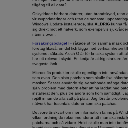
tillgång till all data?
Oskyddade bärbara datorer, utan brandskydd, utan a
virusuppdateringar och utan de senaste uppdatering
Windows Update installerade, ska
ALDRIG
kunna få 
sig direkt mot ett nätverk, som exempelvis sjukvård
nämns ovan.
Försäkringsbolaget IF
råkade ut för samma mask och
företag likaså, en del fick lägga ned verksamheten til
systemet säkrats. A och O är för kritiska system att al
har ett relevant skydd. En kedja är aldrig starkare än
svagaste länk.
Microsofts produkter skulle egentligen inte användas 
som ovan. Den sista patchen som skulle fixa säkerh
masken Sasser använde sig av sabbade många datore
själv problem med datorn efter att ha laddat ned pa
installerat den, plus tre andra som kom samtidigt. Jag 
rejält innan de alla satt på plats. Jag förstår problem
nätverk har tusentals datorer som ska patchas.
Det vore önskvärt om mer information fanns på Win
vilken ordning de rekommenderar att man ska install
patcharna och så vidare. Helst skulle man inte behöv
lapptäcksbygge överhuvudtaget om Microsoft kunde lå