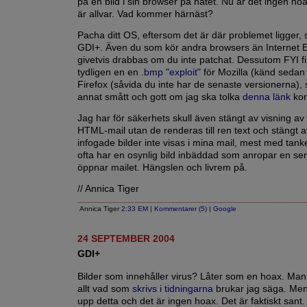
på en bild i sin browser på nätet. Nu är det ingen ho
är allvar. Vad kommer härnäst?
Pacha ditt OS, eftersom det är där problemet ligger,
GDI+. Även du som kör andra browsers än Internet E
givetvis drabbas om du inte patchat. Dessutom FYI f
tydligen en en
.bmp "exploit"
för Mozilla (känd sedan
Firefox (såvida du inte har de senaste versionerna), 
annat smått och gott om jag ska tolka
denna länk
kor
Jag har för säkerhets skull även stängt av visning 
HTML-mail utan de renderas till ren text och stängt a
infogade bilder inte visas i mina mail, mest med tan
ofta har en osynlig bild inbäddad som anropar en ser
öppnar mailet. Hängslen och livrem på.
// Annica Tiger
Annica Tiger
2:33 EM
|
Kommentarer (5)
|
Google
24 SEPTEMBER 2004
GDI+
Bilder som innehåller virus? Låter som en hoax. Man 
allt vad som
skrivs i tidningarna
brukar jag säga. Men
upp detta och det är ingen hoax. Det är faktiskt sant.