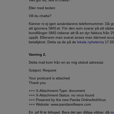
Vad gör du, ska vi chatta?
Eller med texten:
Vill du chatta?
Känner ni ej igen avsändarens telefonnummer. Då gör 
att ignorera SMS:et. För den som svarar på ett såda
bondfånger-SMS riskerar att få en dyr faktura från 2
uppåt. Eftersom man svarat anses man därmed acce
betaltjänst. Detta sa de på de
lokala nyheterna
17.55
Varning 2.
Detta mail kom från en av mig okänd adressat.
Subject: Request
Your postcard is attached.
Thank you
+++ X-Attachment-Type: document
+++ X-Attachment-Status: no virus found
+++ Powered by the new Panda OnlineAntiVirus
+++ Website: www.pandasoftware.com
En .pif fil är bifogad. Bara det ger dåliga vibbar, då
m