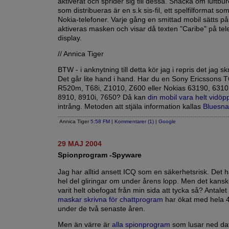
aktiverat och sprider sig till dessa. Snacka om luftbure
som distribueras är en s.k sis-fil, ett spelfilformat s
Nokia-telefoner. Varje gång en smittad mobil sätts på
aktiveras masken och visar då texten "Caribe" på te
display.
// Annica Tiger
BTW - i anknytning till detta kör jag i repris det jag sk
Det går lite hand i hand. Har du en Sony Ericssons 
R520m, T68i, Z1010, Z600 eller Nokias 63190, 6310,
8910, 8910i, 7650? Då kan
din mobil vara helt vidöp
intrång. Metoden att stjäla information kallas
Bluesna
Annica Tiger
5:58 FM
|
Kommentarer (1)
|
Google
29 MAJ 2004
Spionprogram -Spyware
Jag har alltid ansett ICQ som en säkerhetsrisk. Det ha
hel del gliringar om under årens lopp. Men det kansk
varit helt obefogat från min sida att tycka så? Antalet
maskar skrivna för chattprogram
har ökat med hela 
under de två senaste åren.
Men än värre är
alla spionprogram
som lusar ned dat