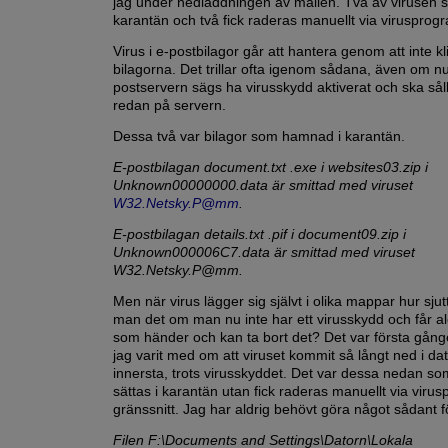
jag under nedladdningen av mailen. Två av virusen sa
karantän och två fick raderas manuellt via virusprog
Virus i e-postbilagor går att hantera genom att inte k
bilagorna. Det trillar ofta igenom sådana, även om n
postservern sägs ha virusskydd aktiverat och ska sål
redan på servern.
Dessa två var bilagor som hamnad i karantän.
E-postbilagan document.txt .exe i websites03.zip i
Unknown00000000.data är smittad med viruset
W32.Netsky.P@mm
.
E-postbilagan details.txt .pif i document09.zip i
Unknown000006C7.data är smittad med viruset
W32.Netsky.P@mm.
Men när virus lägger sig självt i olika mappar hur sju
man det om man nu inte har ett virusskydd och får a
som händer och kan ta bort det? Det var första gån
jag varit med om att viruset kommit så långt ned i da
innersta, trots virusskyddet. Det var dessa nedan so
sättas i karantän utan fick raderas manuellt via vir
gränssnitt. Jag har aldrig behövt göra något sådant f
Filen F:\Documents and Settings\Datorn\Lokala