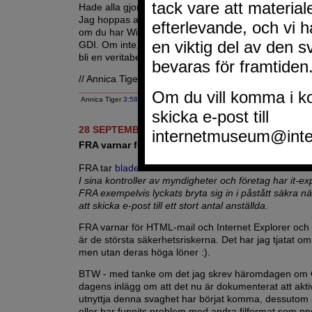
Hade alla gjort det hade dessa försök varit helt meni
Jag hoppas att du som läser detta har patchat ditt s
om du har Windows XP och andra program som anv
GDI. Om inte, se till att göra det bums. Detta kommer
bli en veritabel farsot om det får rasa fritt.
// Annica Tiger
Annica Tiger
3:58 EM
|
Kommentarer (9)
|
Google
28 SEPTEMBER 2004
FRA varnar för IE
FRA tar
bladet från munnen
.
I sina kontroller av myndigheter och företag har it-e
FRA exempelvis lyckats bryta sig in i påstått säkra 
att skicka e-post till ett stort antal anställda.
FRA varnar för HTML-mail och Internet Explorer och 
är de största säkerhetsriskerna. Det har jag tjatat om
men utan deras höga löner :).
BTW - med tanke om det jag skrev häromdagen om
dagens inlägg om att det nu är dokumenterat att aktiv
utnyttja denna svaghet har börjat komma, dessutom s
eller har funnits problem med andra filformat som p