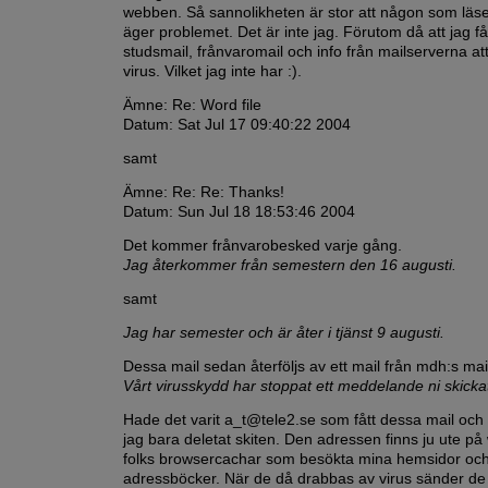
webben. Så sannolikheten är stor att någon som läser
äger problemet. Det är inte jag. Förutom då att jag få
studsmail, frånvaromail och info från mailserverna att
virus. Vilket jag inte har :).
Ämne: Re: Word file
Datum: Sat Jul 17 09:40:22 2004
samt
Ämne: Re: Re: Thanks!
Datum: Sun Jul 18 18:53:46 2004
Det kommer frånvarobesked varje gång.
Jag återkommer från semestern den 16 augusti.
samt
Jag har semester och är åter i tjänst 9 augusti.
Dessa mail sedan återföljs av ett mail från mdh:s mai
Vårt virusskydd har stoppat ett meddelande ni skicka
Hade det varit a_t@tele2.se som fått dessa mail och
jag bara deletat skiten. Den adressen finns ju ute på
folks browsercachar som besökta mina hemsidor oc
adressböcker. När de då drabbas av virus sänder de