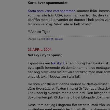
Karta över spammandet
Karta som visar vart spammen
kommer ifrån. Intressa
kommer inte från USA, som man kan tro. Jo, den k
därifrån men då använder de datorer i helt andra värl
fall som verktyg. Vilket inte är helt otroligt.
// Annica Tiger
Annica Tiger
8:08 FM
|
Google
23 APRIL 2004
Netsky i ny tappning
E-postmasken
Netsky.X
är en finurlig liten baskelus
byta språk beroende på domännamnet hos mottagare
har nog blivit vana vid att vara försiktig med mail som
engelsk text. Hoppas jag i alla fall.
De som konstruerat denna variant av Netsky-viruset 
dålig översättare. Texten i mailet är "Behaga läsa d
Lite underlig svenska med andra ord. Den bifogade fi
dokumenten.pif. Klicka inte på det bifogade dokumen
Dessutom har jag i dagarna fått ett antal mail från un
avsändare med engelsk text innehållande skumma l