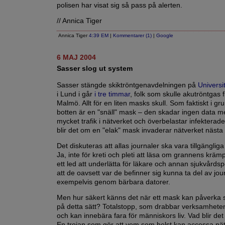
polisen har visat sig så pass på alerten.
// Annica Tiger
Annica Tiger
4:39 EM
|
Kommentarer (1)
|
Google
6 MAJ 2004
Sasser slog ut system
Sasser stängde skiktröntgenavdelningen på
Universi
i Lund i går
i tre timmar
, folk som skulle akutröntgas fi
Malmö. Allt för en liten masks skull. Som faktiskt i gr
botten är en "snäll" mask – den skadar ingen data 
mycket trafik i nätverket och överbelastar infekterade
blir det om en "elak" mask invaderar nätverket näst
Det diskuteras att allas journaler ska vara tillgängliga
Ja, inte för kreti och pleti att läsa om grannens krä
ett led att underlätta för läkare och annan sjukvårds
att de oavsett var de befinner sig kunna ta del av jou
exempelvis genom bärbara datorer.
Men hur säkert känns det när ett mask kan påverka 
på detta sätt? Totalstopp, som drabbar verksamheten
och kan innebära fara för människors liv. Vad blir de
En trojan som gör att vem som helst kan accessa nät