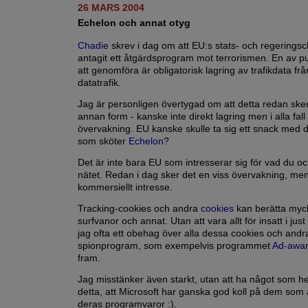
26 MARS 2004
Echelon och annat otyg
Chadie
skrev i dag om att EU:s stats- och regeringsc
antagit ett åtgärdsprogram mot terrorismen. En av p
att genomföra är obligatorisk lagring av trafikdata frå
datatrafik.
Jag är personligen övertygad om att detta redan sker,
annan form - kanske inte direkt lagring men i alla fall
övervakning. EU kanske skulle ta sig ett snack med d
som sköter
Echelon
?
Det är inte bara EU som intresserar sig för vad du oc
nätet. Redan i dag sker det en viss övervakning, me
kommersiellt intresse.
Tracking-cookies och andra
cookies
kan berätta myc
surfvanor och annat. Utan att vara allt för insatt i jus
jag ofta ett obehag över alla dessa cookies och andr
spionprogram, som exempelvis programmet
Ad-awa
fram.
Jag misstänker även starkt, utan att ha något som hel
detta, att Microsoft har ganska god koll på dem som
deras programvaror :).