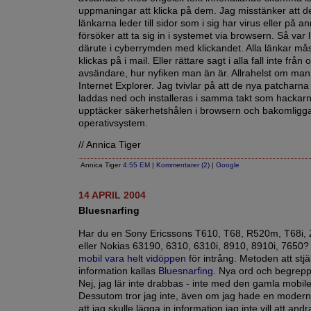
uppmaningar att klicka på dem. Jag misstänker att det
länkarna leder till sidor som i sig har virus eller på an
försöker att ta sig in i systemet via browsern. Så var li
därute i cyberrymden med klickandet. Alla länkar mås
klickas på i mail. Eller rättare sagt i alla fall inte från
avsändare, hur nyfiken man än är. Allrahelst om man
Internet Explorer. Jag tvivlar på att de nya patcharna
laddas ned och installeras i samma takt som hackar
upptäcker säkerhetshålen i browsern och bakomligg
operativsystem.
// Annica Tiger
Annica Tiger
4:55 EM
|
Kommentarer (2)
|
Google
14 APRIL 2004
Bluesnarfing
Har du en Sony Ericssons T610, T68, R520m, T68i,
eller Nokias 63190, 6310, 6310i, 8910, 8910i, 7650
mobil vara helt vidöppen
för intrång. Metoden att stjä
information kallas
Bluesnarfing
. Nya ord och begrepp
Nej, jag lär inte drabbas - inte med den gamla mobile
Dessutom tror jag inte, även om jag hade en moderna
att jag skulle lägga in information jag inte vill att an