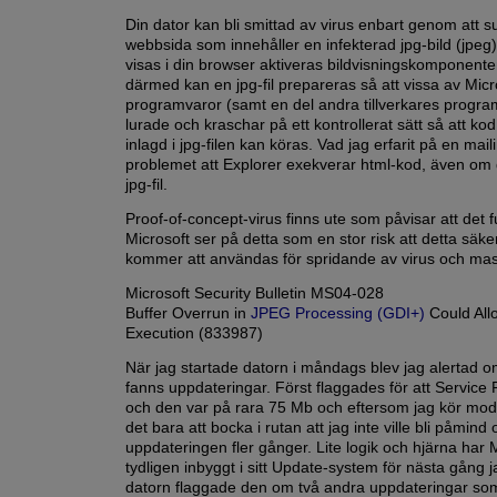
Din dator kan bli smittad av virus enbart genom att s
webbsida som innehåller en infekterad jpg-bild (jpeg)
visas i din browser aktiveras bildvisningskomponent
därmed kan en jpg-fil prepareras så att vissa av Micr
programvaror (samt en del andra tillverkares program
lurade och kraschar på ett kontrollerat sätt så att ko
inlagd i jpg-filen kan köras. Vad jag erfarit på en maili
problemet att Explorer exekverar html-kod, även om d
jpg-fil.
Proof-of-concept-virus finns ute som påvisar att det 
Microsoft ser på detta som en stor risk att detta säke
kommer att användas för spridande av virus och mas
Microsoft Security Bulletin MS04-028
Buffer Overrun in
JPEG Processing (GDI+)
Could All
Execution (833987)
När jag startade datorn i måndags blev jag alertad o
fanns uppdateringar. Först flaggades för att Service
och den var på rara 75 Mb och eftersom jag kör mo
det bara att bocka i rutan att jag inte ville bli påmind
uppdateringen fler gånger. Lite logik och hjärna har 
tydligen inbyggt i sitt Update-system för nästa gång j
datorn flaggade den om två andra uppdateringar so