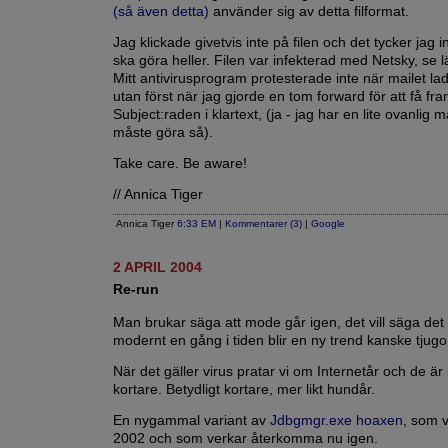
(så även detta)
använder sig av detta filformat.
Jag klickade givetvis inte på filen och det tycker jag 
ska göra heller. Filen var infekterad med Netsky, se 
Mitt antivirusprogram protesterade inte när mailet l
utan först när jag gjorde en tom forward för att få fr
Subject:raden i klartext, (ja - jag har en lite ovanlig m
måste göra så).
Take care. Be aware!
// Annica Tiger
Annica Tiger
6:33 EM
|
Kommentarer (3)
|
Google
2 APRIL 2004
Re-run
Man brukar säga att mode går igen, det vill säga det
modernt en gång i tiden blir en ny trend kanske tjugo
När det gäller virus pratar vi om Internetår och de är 
kortare. Betydligt kortare, mer likt hundår.
En nygammal variant av
Jdbgmgr.exe hoaxen
, som v
2002 och som verkar återkomma nu igen.