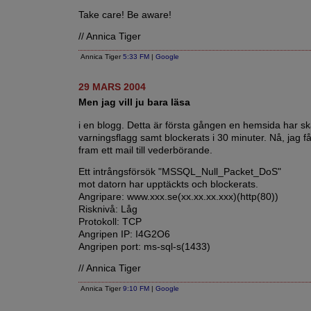
Take care! Be aware!
// Annica Tiger
Annica Tiger
5:33 FM
|
Google
29 MARS 2004
Men jag vill ju bara läsa
i en blogg. Detta är första gången en hemsida har s
varningsflagg samt blockerats i 30 minuter. Nå, jag få
fram ett mail till vederbörande.
Ett intrångsförsök "MSSQL_Null_Packet_DoS"
mot datorn har upptäckts och blockerats.
Angripare: www.xxx.se(xx.xx.xx.xxx)(http(80))
Risknivå: Låg
Protokoll: TCP
Angripen IP: I4G2O6
Angripen port: ms-sql-s(1433)
// Annica Tiger
Annica Tiger
9:10 FM
|
Google