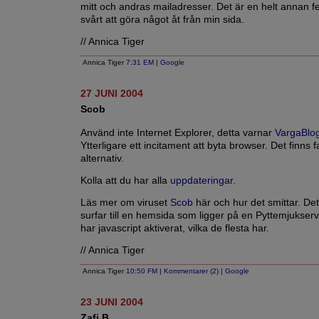
mitt och andras mailadresser. Det är en helt annan
svårt att göra något åt från min sida.
// Annica Tiger
Annica Tiger
7:31 EM
|
Google
27 JUNI 2004
Scob
Använd inte Internet Explorer, detta varnar
VargaBlo
Ytterligare ett incitament att byta browser. Det finns f
alternativ.
Kolla att du har alla
uppdateringar
.
Läs mer om viruset
Scob
här och hur det smittar. Det
surfar till en hemsida som ligger på en Pyttemjukserv
har javascript aktiverat, vilka de flesta har.
// Annica Tiger
Annica Tiger
10:50 FM
|
Kommentarer (2)
|
Google
23 JUNI 2004
Zafi.B