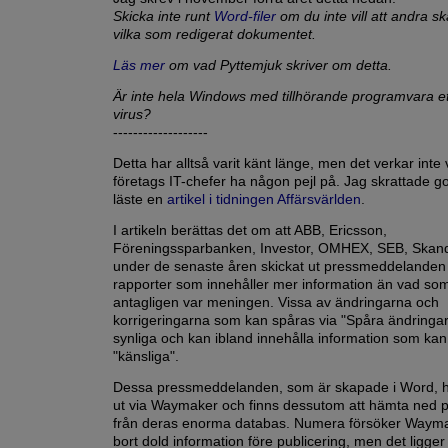
Skicka inte runt
Word-filer
om du inte vill att andra s
vilka som redigerat dokumentet.
Läs mer
om vad Pyttemjuk skriver om detta.
Är inte hela Windows med tillhörande programvara et
virus?
-------------------
Detta har alltså varit känt länge, men det verkar inte 
företags IT-chefer ha någon pejl på. Jag skrattade go
läste en
artikel i tidningen Affärsvärlden
.
I artikeln berättas det om att ABB, Ericsson,
Föreningssparbanken, Investor, OMHEX, SEB, Skand
under de senaste åren skickat ut pressmeddelanden
rapporter som innehåller mer information än vad so
antagligen var meningen. Vissa av ändringarna och
korrigeringarna som kan spåras via "Spåra ändringar" b
synliga och kan ibland innehålla information som ka
"känsliga".
Dessa pressmeddelanden, som är skapade i Word, h
ut via Waymaker och finns dessutom att hämta ned p
från deras enorma databas. Numera försöker Waym
bort dold information före publicering, men det ligge