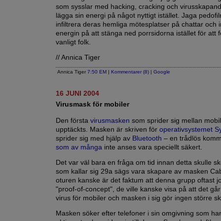
som sysslar med hacking, cracking och virusskapand
lägga sin energi på något nyttigt istället. Jaga pedofi
infiltrera deras hemliga mötesplatser på chattar och 
energin på att stänga ned porrsidorna istället för att f
vanligt folk.
// Annica Tiger
Annica Tiger
7:50 EM
|
Kommentarer (8)
|
Google
16 JUNI 2004
Virusmask för mobiler
Den första
virusmasken
som sprider sig mellan mobil
upptäckts. Masken är skriven för
operativsystemet 
sprider sig med hjälp av
Bluetooth
– en trådlös komm
som av många
inte anses vara speciellt säkert.
Det var väl bara en fråga om tid innan detta skulle 
som kallar sig 29a sägs vara skapare av masken Cabi
oturen kanske är det faktum att denna grupp oftast jo
"proof-of-concept", de ville kanske visa på att det går
virus för mobiler och masken i sig gör ingen större s
Masken söker efter telefoner i sin omgivning som ha