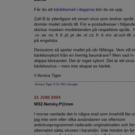
Får du ett
kärleksmail i dagarna
bör du se upp.
Zafi.B är ytterligare ett smart virus som ändrar språk
domän mailet sänds till. För e-postadresser i följan
skickar masken meddelanden på respektive språk, .hu
.ro .se .no .fi .lt .pl .pt .de .nl .cz .fr .it .mx .at och til
på engelska.
Dessutom så spelar mailet på vår fåfänga. Vem vill int
kärleksvykort från en hemlig beundrare? Men vad ni 
skippa klickandet. Det är inget vykort. Det är ett virus,
kärleksvirus – men inte skapat av kärlek.
// Annica Tiger
Annica Tiger
5:31 FM
|
Google
21 JUNI 2004
W32.Netsky.P@mm
I morse ramlade det in några mail som innehöll lite vi
jag inte vem eller vilka avsändaren var eftersom
antivirusprogrammet raderade originalmailen och för
alternativt sätta virusen i karantän. Inte mindre än fyr