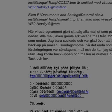
inställningar\Temp\CC117.tmp är smittad med viruse
W32.Netsky.P@mm!enc
.
Filen F:\Documents and Settings\Datorn\Lokala
inställningar\Temp\nsmail.tmp är smittad med viruset
W32.Netsky.S@mm
När virusprogrammet gjort sitt såg alla mail ut som p
nedan. Alla mail, även gamla arkiverade mail från 19
som nedan. Jag bara suckade och var glad över att j
back-up på mailen i söndagsmorse. Så det enda som
förskringringen var söndagens mail och de kan jag s
utan. Jag körde back-uppen och mailen är numera helt
Tack och lov.