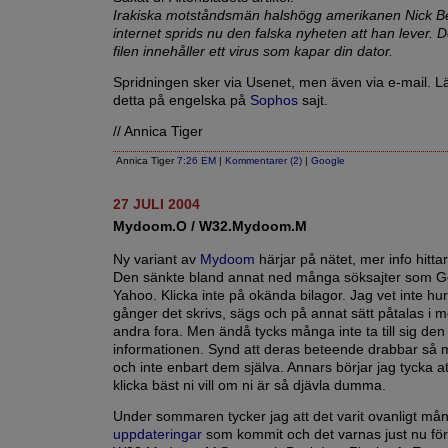
Irakiska motståndsmän halshögg amerikanen Nick B
internet sprids nu den falska nyheten att han lever. 
filen innehåller ett virus som kapar din dator.
Spridningen sker via Usenet, men även via e-mail. 
detta på engelska på
Sophos
sajt.
// Annica Tiger
Annica Tiger
7:26 EM
|
Kommentarer (2)
|
Google
27 JULI 2004
Mydoom.O / W32.Mydoom.M
Ny variant av
Mydoom
härjar på nätet, mer info hitt
Den sänkte bland annat ned många söksajter som G
Yahoo. Klicka inte på okända bilagor. Jag vet inte h
gånger det skrivs, sägs och på annat sätt påtalas i m
andra fora. Men ändå tycks många inte ta till sig den
informationen. Synd att deras beteende drabbar så
och inte enbart dem själva. Annars börjar jag tycka a
klicka bäst ni vill om ni är så djävla dumma.
Under sommaren tycker jag att det varit ovanligt må
uppdateringar
som kommit och det varnas just nu för