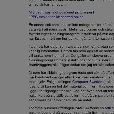
gif; se länkarna nedan.
Microsoft warns of poisoned picture peril
JPEG exploit toolkit spotted online
En annan sak som kanske inte många tänker på oc
vara värt att nämnas är fildelningsprogram och säker
faktiskt inget fildelningsprogram installerat på min da
har läst och hört om hur det kan gå när inte haspen 
Ta en bärbar dator som används inom ett företag so
känslig information. Datorn tas hem och ett av barnen
vill tanka hem lite mp3:or. Det gäller att skruva ordent
fildelningsprogrammets inställningar och inte svara glat
brandväggens alla frågor sedan om jag förstått saken
Ni som har fildelningsprogram testa och sök på offert, 
marknadsbedömingar eller konkurrensanalyser. Jag k
testa själv. Enligt tidningen
Computer Sweden
(artike
lösenord) kan en hel del material och filer hittas som
ligga ute tillgängligt för alla. Jag har även hört att fo
nakenkort på sig själv och/eller med/på sin partner i 
sedermera har funnit dem ute på nätet.
I samma nummer (fredagen 24/9-04) fanns
en artike
bakom lösenord på webben) som i alla fick mig att b