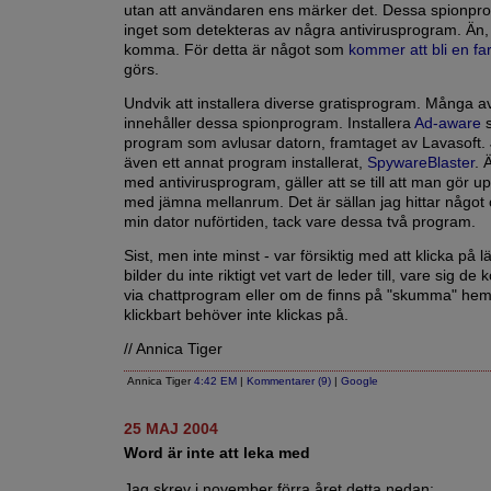
utan att användaren ens märker det. Dessa spionpr
inget som detekteras av några antivirusprogram. Än,
komma. För detta är något som
kommer att bli en fa
görs.
Undvik att installera diverse gratisprogram. Många 
innehåller dessa spionprogram. Installera
Ad-aware
s
program som avlusar datorn, framtaget av Lavasoft. 
även ett annat program installerat,
SpywareBlaster
. 
med antivirusprogram, gäller att se till att man gör u
med jämna mellanrum. Det är sällan jag hittar något
min dator nuförtiden, tack vare dessa två program.
Sist, men inte minst - var försiktig med att klicka på 
bilder du inte riktigt vet vart de leder till, vare sig de
via chattprogram eller om de finns på "skumma" hemsi
klickbart behöver inte klickas på.
// Annica Tiger
Annica Tiger
4:42 EM
|
Kommentarer (9)
|
Google
25 MAJ 2004
Word är inte att leka med
Jag skrev i november förra året detta nedan: