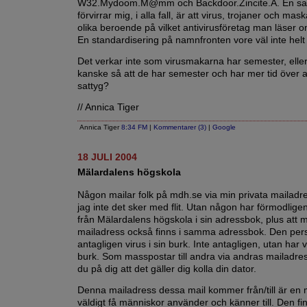
W32.Mydoom.M@mm och Backdoor.Zincite.A. En sa
förvirrar mig, i alla fall, är att virus, trojaner och m
olika beroende på vilket antivirusföretag man läser 
En standardisering på namnfronten vore väl inte helt 
Det verkar inte som virusmakarna har semester, eller
kanske så att de har semester och har mer tid över at
sattyg?
// Annica Tiger
Annica Tiger
8:34 FM
|
Kommentarer (3)
|
Google
18 JULI 2004
Mälardalens högskola
Någon mailar folk på mdh.se via min privata mailadre
jag inte det sker med flit. Utan någon har förmodligen
från Mälardalens högskola i sin adressbok, plus att m
mailadress också finns i samma adressbok. Den per
antagligen virus i sin burk. Inte antagligen, utan har vi
burk. Som masspostar till andra via andras mailadre
du på dig att det gäller dig kolla din dator.
Denna mailadress dessa mail kommer från/till är en 
väldigt få människor använder och känner till. Den fi