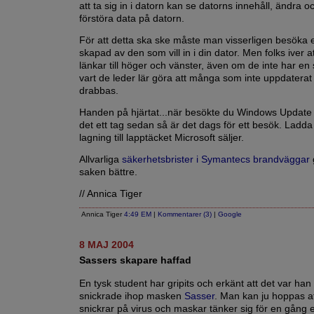
att ta sig in i datorn kan se datorns innehåll, ändra oc
förstöra data på datorn.
För att detta ska ske måste man visserligen besöka
skapad av den som vill in i din dator. Men folks iver at
länkar till höger och vänster, även om de inte har e
vart de leder lär göra att många som inte uppdatera
drabbas.
Handen på hjärtat...när besökte du Windows Update 
det ett tag sedan så är det dags för ett besök. Ladd
lagning till lapptäcket Microsoft säljer.
Allvarliga
säkerhetsbrister i Symantecs brandväggar
saken bättre.
// Annica Tiger
Annica Tiger
4:49 EM
|
Kommentarer (3)
|
Google
8 MAJ 2004
Sassers skapare haffad
En tysk student har gripits och erkänt att det var ha
snickrade ihop masken
Sasser
. Man kan ju hoppas a
snickrar på virus och maskar tänker sig för en gång 