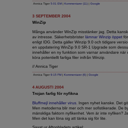
Annica Tiger
5:01 EM
|
Kommentarer (11)
|
Google
3 SEPTEMBER 2004
WinZip
Många använder WinZip misstänker jag. Detta kansk
av intresse. Säkerhetsbrister
lämnar Winzip öppet
för
enligt IDG. Detta gäller Winzip 9.0 och tidigare versio
en uppdatering WinZip 9.0 SR-1 Upgrade som dess
innehåller en ny funktion som varnar användare när 
köra potentiellt farliga filer inifrån Winzip.
// Annica Tiger
Annica Tiger
9:15 FM
|
Kommentarer (6)
|
Google
4 AUGUSTI 2004
Trojan farlig för nyfikna
Bluffmejl innehåller virus
. Ingen nyhet kanske. Det gö
Men metoderna blir mer och mer sofistikerade. De b
mänskliga faktorn nyfikenhet. Vem är inte nyfiken? Ja
Men det kan löna sig att tänka sig för lite.
Saxat ur Aftonbladets artikel: