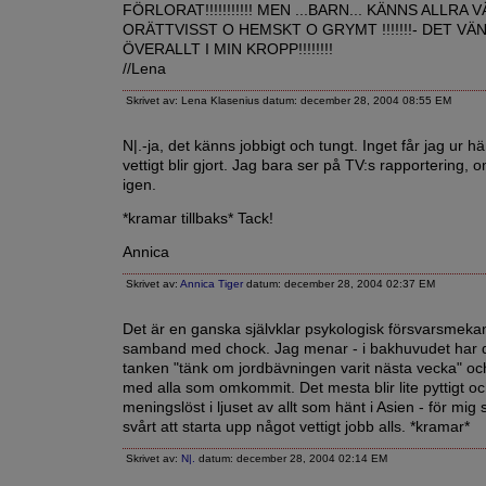
FÖRLORAT!!!!!!!!!!! MEN ...BARN... KÄNNS ALLRA 
ORÄTTVISST O HEMSKT O GRYMT !!!!!!!- DET VÄ
ÖVERALLT I MIN KROPP!!!!!!!!
//Lena
Skrivet av: Lena Klasenius datum: december 28, 2004 08:55 EM
N|.-ja, det känns jobbigt och tungt. Inget får jag ur h
vettigt blir gjort. Jag bara ser på TV:s rapportering,
igen.
*kramar tillbaks* Tack!
Annica
Skrivet av:
Annica Tiger
datum: december 28, 2004 02:37 EM
Det är en ganska självklar psykologisk försvarsmeka
samband med chock. Jag menar - i bakhuvudet har d
tanken "tänk om jordbävningen varit nästa vecka" o
med alla som omkommit. Det mesta blir lite pyttigt o
meningslöst i ljuset av allt som hänt i Asien - för mig s
svårt att starta upp något vettigt jobb alls. *kramar*
Skrivet av:
N|.
datum: december 28, 2004 02:14 EM