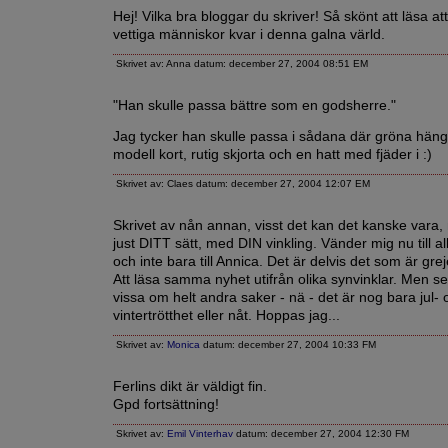
Hej! Vilka bra bloggar du skriver! Så skönt att läsa att
vettiga människor kvar i denna galna värld.
Skrivet av: Anna datum: december 27, 2004 08:51 EM
"Han skulle passa bättre som en godsherre."
Jag tycker han skulle passa i sådana där gröna hän
modell kort, rutig skjorta och en hatt med fjäder i :)
Skrivet av: Claes datum: december 27, 2004 12:07 EM
Skrivet av nån annan, visst det kan det kanske vara,
just DITT sätt, med DIN vinkling. Vänder mig nu till a
och inte bara till Annica. Det är delvis det som är grej
Att läsa samma nyhet utifrån olika synvinklar. Men se
vissa om helt andra saker - nä - det är nog bara jul- 
vintertrötthet eller nåt. Hoppas jag...
Skrivet av:
Monica
datum: december 27, 2004 10:33 FM
Ferlins dikt är väldigt fin.
Gpd fortsättning!
Skrivet av:
Emil Vinterhav
datum: december 27, 2004 12:30 FM