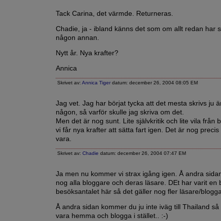
Tack Carina, det värmde. Returneras.
Chadie, ja - ibland känns det som om allt redan har sk
någon annan.
Nytt år. Nya krafter?
Annica
Skrivet av:
Annica Tiger
datum: december 26, 2004 08:05 EM
Jag vet. Jag har börjat tycka att det mesta skrivs ju 
någon, så varför skulle jag skriva om det.
Men det är nog sunt. Lite självkritik och lite vila från
vi får nya krafter att sätta fart igen. Det är nog preci
vara.
Skrivet av:
Chadie
datum: december 26, 2004 07:47 EM
Ja men nu kommer vi strax igång igen. Å andra sidan
nog alla bloggare och deras läsare. DEt har varit en 
besöksantalet här så det gäller nog fler läsare/blogg
Å andra sidan kommer du ju inte iväg till Thailand så
vara hemma och blogga i stället.. :-)