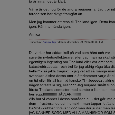
ta år innan det är klart.
Värre är det nog för de andra regionerna. Jag tror int
förödelsen har riktigt framgått än.
Men jag kommer att resa till Thailand igen. Detta ka
igen. Får inte hända igen.
Annica
Skrivet av:
Annica Tiger
datum: december 29, 2004 06:30 FM
Du verkar har sådan koll på vad som hänt och var - 
suverän nyhetsreflekterare, eller vad man nu skall s
egentligen ingenting om Thailand eller övr omr som
katastrofdrabbats - och trol lär jag aldrig våga åka dit
heller? - så jäkla tragiskt!! - jag vet att så många män
svenskar, älskar dessa omr o återkommer varje år el fl
en tid eller för all framtid kanske ?! - Jeeeeez , aldri
någon föreställa sig, eller??? Jag började smått fun
första Thailand semester med sambo o liten son, m
herregud!!!!!!!!!!!!! JÄVLAR!!!!!!!!!
Alla har vi vänner i dessa områden nu - det går inte a
dem - frustrerande och hemskt - man tappar fotfästet
BAMSE-klubben försvann??? man dör ju när man läse
jAG KÄNNER SORG MED ALLA MÄNNISKOR SOM 