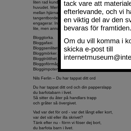
liten rad kunde jag få fram. Bokstäverna och orden f
huvudet. Men bokstäverna och orden fastnade någo
mellan hjärnan och fingrarna – kom inte ens fram till
tangentbordet, det var helt omöjligt att få till en text. 
engagerar. Inget känns intressant. Thailand fick mig at
lite, men annars....
Bloggtorka.
Bloggafasi.
Bloggsenilitet.
Bloggmörker.
Bloggtrötthet.
Bloggoförmåga.
Bloggimpotens.
Nils Ferlin – Du har tappat ditt ord
Du har tappat ditt ord och din papperslapp
du barfotabarn i livet.
Så sitter du åter på handlars trapp
och gråter så övergivet.
Vad var det för ord - var det långt eller kort,
var det väl eller illa skrivet?
Tänk efter nu - förrn vi föser dej bort,
du barfota barn i livet.