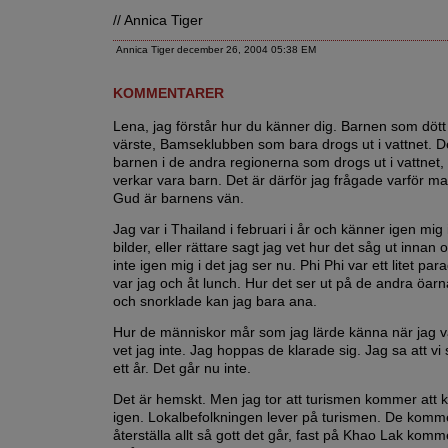
// Annica Tiger
Annica Tiger december 26, 2004 05:38 EM
KOMMENTARER
Lena, jag förstår hur du känner dig. Barnen som dött
värste, Bamseklubben som bara drogs ut i vattnet. 
barnen i de andra regionerna som drogs ut i vattnet
verkar vara barn. Det är därför jag frågade varför ma
Gud är barnens vän.
Jag var i Thailand i februari i år och känner igen mi
bilder, eller rättare sagt jag vet hur det såg ut innan
inte igen mig i det jag ser nu. Phi Phi var ett litet par
var jag och åt lunch. Hur det ser ut på de andra öarn
och snorklade kan jag bara ana.
Hur de människor mår som jag lärde känna när jag v
vet jag inte. Jag hoppas de klarade sig. Jag sa att vi
ett år. Det går nu inte.
Det är hemskt. Men jag tor att turismen kommer att
igen. Lokalbefolkningen lever på turismen. De komme
återställa allt så gott det går, fast på Khao Lak komm