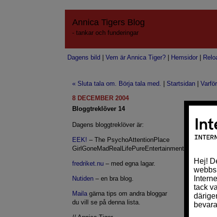
Annica Tigers Blog
- tankar och funderingar
Dagens bild
|
Vem är Annica Tiger?
|
Hemsidor
|
Relo
« Sluta tala om. Börja tala med.
|
Startsidan
|
Varfö
8 DECEMBER 2004
Bloggtreklöver 14
Dagens bloggtreklöver är:
EEK!
– The PsychoAttentionPlace
GirlGoneMadRealLifePureEntertainment
fredriket.nu
– med egna lagar.
Nutiden
– en bra blog.
Maila
gärna tips om andra bloggar
du vill se på denna lista.