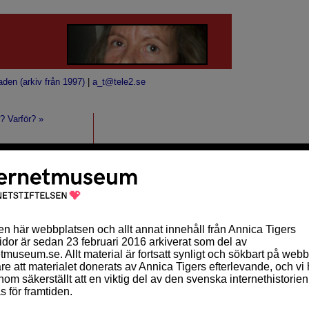
aden (arkiv från 1997)
|
a_t@tele2.se
r? Varför? »
ARKIV
januari 2010 (13)
december 2009 (8)
november 2009 (5)
oktober 2009 (4)
september 2009 (5)
augusti 2009 (1)
juli 2009 (1)
juni 2009 (1)
maj 2009 (2)