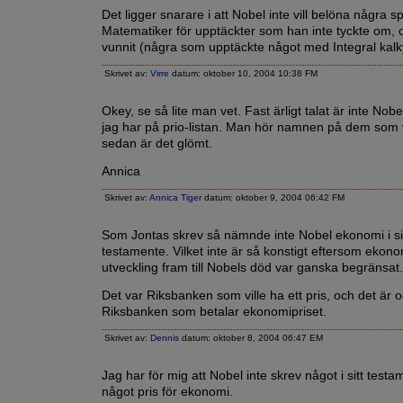
Det ligger snarare i att Nobel inte vill belöna några sp
Matematiker för upptäckter som han inte tyckte om, 
vunnit (några som upptäckte något med Integral kalk
Skrivet av:
Virre
datum: oktober 10, 2004 10:38 FM
Okey, se så lite man vet. Fast ärligt talat är inte Nob
jag har på prio-listan. Man hör namnen på dem som 
sedan är det glömt.
Annica
Skrivet av:
Annica Tiger
datum: oktober 9, 2004 06:42 FM
Som Jontas skrev så nämnde inte Nobel ekonomi i si
testamente. Vilket inte är så konstigt eftersom eko
utveckling fram till Nobels död var ganska begränsat.
Det var Riksbanken som ville ha ett pris, och det är 
Riksbanken som betalar ekonomipriset.
Skrivet av:
Dennis
datum: oktober 8, 2004 06:47 EM
Jag har för mig att Nobel inte skrev något i sitt test
något pris för ekonomi.