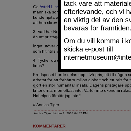
Ge
Astrid Lindgren
Nobelpriset postumt. Fast att ge pri
människa som skrev så att även icke intellektuella b
kunde njuta av böckerna är kanske inte lika elitistiskt
att hon skrev barnböcker. Men är inte även det litter
3. Vad har Nobelprisen, i allmänhet för betydelse an
än att pristagaren blir lite rikare och mer uppmärk
Inget utöver det som rabblas upp ovan, inte med ta
som hitintills vunnit priset.
4. Tycker du det saknas något Nobelpris förutom de
finns?
Fredspriset borde delas upp i två pris, ett till någon 
arbetat för att förbättra miljön globalt och ett pris för
gjort en stor humanitär insats. Dagens pristagare up
kriterierna, men oftast inte. Varför inte ekonomi räkn
Nobelpris förstår jag inte?
// Annica Tiger
Annica Tiger oktober 8, 2004 04:45 EM
KOMMENTARER