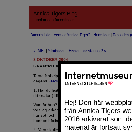
Annica Tigers Blog
- tankar och funderingar
Dagens bild
|
Vem är Annica Tiger?
|
Hemsidor
|
Reloaden (a
« IMEI
|
Startsidan
|
Hissen har stannat? »
8 OKTOBER 2004
Ge Astrid Lindgren nobelpriset postumt
Tema Nobelpriset är
dagens
Fredagsfyra
.
1. Har du läst något av årets Nobelpristagare
i litteratur (Elfriede Jelinek)?
Vem är hon? Jag hade faktiskt aldrig hört talas om h
törs jag erkänna. Ändå läser jag mycket och ofta – 
har sett och hört under morgonen på TV när de har 
hennes böcker har jag nog personligen inte missat s
2. Vem skulle du gett Nobelpriset i litteratur till?