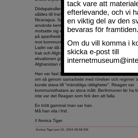
Dödspatruller finansierades i Guatemala och El Salv
såldes till Iran, för att dölja stödet till högergerillan Co
Nicaragua. Saddam fick stöd i kriget mot Iran. När 
använde kemiska vapen hördes inga protester från
motsatte sig ekonomiska sanktioner mot Sydafrika för 
på apartheidregimen eftersom Sydafrika var en allie
mot kommunismen. Afghanistans muslimska gerilla 
Ladin var då medlem) fick pengar att bekämpa Sovje
Irak och Afghanistan fick alltså stöd av Reagan. Hur
ekvationen går ihop med de senare invasionenerna 
Afghanistan och nu Irak kan alla och envar fundera ö
Han var fast besluten att till alla medel bekämpa k
om så genom samarbete med rörelser och regimer s
kunde stava till "mänskliga rättigheter". Reagan var
kommunisthatare av stora mått. Berlinmuren lär ha fal
inte var det Reagan som fick den att falla.
En trött gammal man var han.
Må han vila i frid.
// Annica Tiger
Annica Tiger juni 10, 2004 06:58 EM