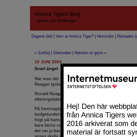
Annica Tigers Blog
- tankar och funderingar
Dagens bild
|
Vem är Annica Tiger?
|
Hemsidor
|
Reloaden (a
« Surf(a)
|
Startsidan
|
Naturen är grym »
10 JUNI 2004
Svart ängel
När man dör blir man en ängel.
Reagan tycks ha blivit en fredsängel.
Ronald Reagan hyllas världen runt, efter sin död, so
efterkrigstidens store ledare. Men
hur är det med mi
På hemmaplan ökade han på klassklyftorna och öka
budgetunderskottet rejält. Rasdiskrimineringen var i
högt på hans agenda. Han ville inte inse att AIDS-kat
bara fanns runt knuten utan redan var i "vardagsru
det var ju bara homosexuella som drabbades då och 
anses skylla sig själva kanske?