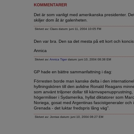
KOMMENTARER
Det är som vanligt med amerikanska presidenter. D
skiljer dom åt är galenheten.
Skrivet av: Claes datum: juni 11, 2004 10:05 FM
Den var bra. Den sa det mesta på ett kort och koncist
Annica
Skrivet av:
Annica Tiger
datum: juni 10, 2004 08:38 EM
GP hade en bättre sammanfattning i dag:
Förresten borde man kanske delta i den internationel
hyllningskören till den avlidne Ronald Reagans minn
som använt triljoner dollar till kärnvapenupprustning, 
högermiliser i Sydamerika, hyllat diktatorer som Mar
Noriega, gosat med Argentinas fascistgeneraler och 
Grenada - det luktar fredspris lång väg".
Skrivet av: Jontas datum: juni 10, 2004 08:27 EM