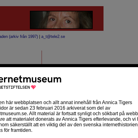
aden (arkiv från 1997)
|
a_t@tele2.se
darnas skull. Snart
r oxå. Då blir det
arasiten (observera
ARKIV
g kommer det inte att
januari 2010 (13)
december 2009 (8)
november 2009 (5)
oktober 2009 (4)
september 2009 (5)
augusti 2009 (1)
juli 2009 (1)
juni 2009 (1)
maj 2009 (2)