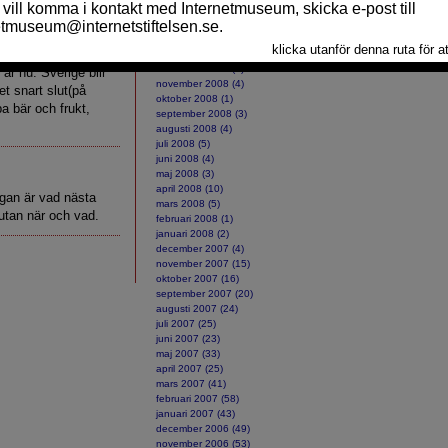
april 2009 (1)
t fall i Danmark så
mars 2009 (7)
sbron blev klar, innan
februari 2009 (11)
rit engagerade i
januari 2009 (11)
december 2008 (3)
år nu. Sverige blir
november 2008 (4)
t snart slut(på
oktober 2008 (1)
a bär och frukt,
september 2008 (3)
augusti 2008 (4)
juli 2008 (5)
juni 2008 (4)
maj 2008 (3)
april 2008 (10)
ågan är vad nästa
mars 2008 (5)
, utan när och vad.
februari 2008 (1)
januari 2008 (2)
december 2007 (4)
november 2007 (15)
oktober 2007 (16)
september 2007 (20)
augusti 2007 (24)
juli 2007 (25)
juni 2007 (23)
maj 2007 (33)
april 2007 (25)
mars 2007 (41)
februari 2007 (58)
januari 2007 (43)
december 2006 (49)
november 2006 (53)