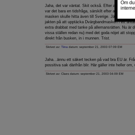
Jaha, det var väntat. Skit också. Efter att man hitta
var det bara en tidsfråga, särskilt efter att Öresund
masken skulle hitta även till Sverige. Jägare har va
jakten på att upptäcka Dvärgbandmasken i ett antal 
extra drabbat med tanke på allemansrätten. Nu är de
vissa ställen redan nu) med det goda nöjet att stopp
direkt från busken, in i munnen. Trist.
Skrivet av:
Tiina
datum: september 21, 2003 07:09 EM
Jaha...ännu ett säkert tecken på vad bra EU är. Fr
possitiva sak därifrån blir. Här gäller inte heller om
Skrivet av: Claes datum: september 21, 2003 04:09 EM