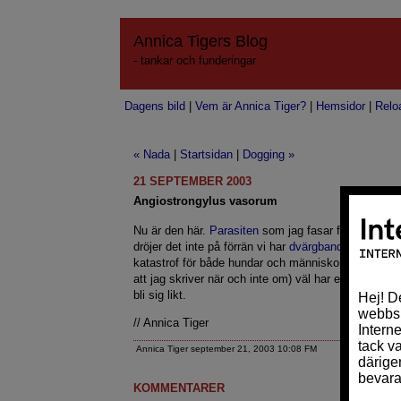
Annica Tigers Blog
- tankar och funderingar
Dagens bild
|
Vem är Annica Tiger?
|
Hemsidor
|
Relo
« Nada
|
Startsidan
|
Dogging »
21 SEPTEMBER 2003
Angiostrongylus vasorum
Nu är den här.
Parasiten
som jag fasar för. För hun
dröjer det inte på förrän vi har
dvärgbandmasken
hä
katastrof för både hundar och människor. När den p
att jag skriver när och inte om) väl har etablerat si
bli sig likt.
// Annica Tiger
Annica Tiger september 21, 2003 10:08 FM
KOMMENTARER