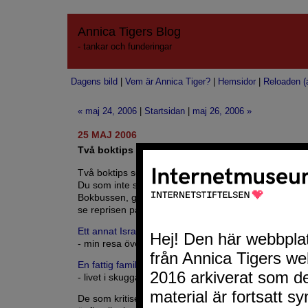
Annica Tigers Blog
- tankar och funderingar
Dagens bild
|
Vem är Annica Tiger?
|
Hemsidor
|
Reloaden (a
« maj 24, 2006
|
Startsidan
|
maj 26, 2006 »
25 MAJ 2006
Två boktips taget från Bokbussen 23 maj
Två boktips som jag snappade upp via programmet 
Du som inte såg det programmet den 23 maj eller br
Bokbussen, gör ett undantag och kolla in det via
SVT
se reprisen på lördag i 2:an 11.00.
Ett annat Israel
- min resa över den judisk-arabiska gränsen av Sus
En fattig familjs hem tar bara fem minuter att riva
- livet i skuggan av konflikten av Pernilla Ahlsén
De som kritiserar Israel brukar ofta kallas antisemit