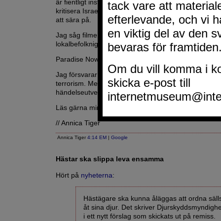
är fientligt inställd till judar). Men det är inte korrekt
kritisera Israel på andra grunder, men det verkar en 
att sära på.
Jag såg filmen Checkpoint och förfärades över hur
lokalbefolknigen behandlades vid vägspärrarna.
Paradise Now är en film som
Olydig
skriver om.
Jag försvarar inte självmordsbombare. Jag är emot t
terrorism. Men vilken roll har bildandet av staten Israe
händelseutvecklingen genom tiderna och Israels eg
Läs gärna min text
Svårt att ta till sig allt
.
// Annica Tiger
Annica Tiger
4:14 EM
|
Google
Hästar ska slippa leva ensamma
Hört på
nyheterna
:
Hästägare ska kunna åläggas att ordna säll
åt sina djur. Det skriver Djurskyddsmyndigh
i ett nytt förslag som skickats ut på remiss.