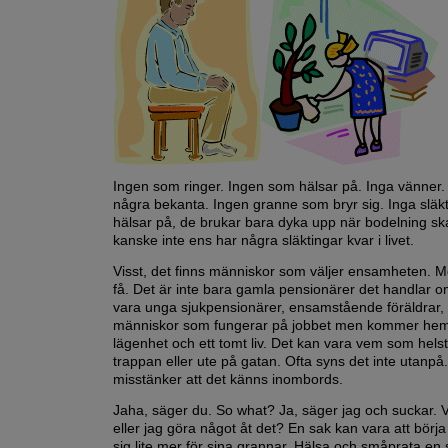
Ingen som ringer. Ingen som hälsar på. Inga vänner.
några bekanta. Ingen granne som bryr sig. Inga släk
hälsar på, de brukar bara dyka upp när bodelning sk
kanske inte ens har några släktingar kvar i livet.
Visst, det finns människor som väljer ensamheten. 
få. Det är inte bara gamla pensionärer det handlar o
vara unga sjukpensionärer, ensamstående föräldrar, 
människor som fungerar på jobbet men kommer hem t
lägenhet och ett tomt liv. Det kan vara vem som helst
trappan eller ute på gatan. Ofta syns det inte utanpå
misstänker att det känns inombords.
Jaha, säger du. So what? Ja, säger jag och suckar. 
eller jag göra något åt det? En sak kan vara att börja
sig lite mer för sina grannar. Hälsa och småprata en 