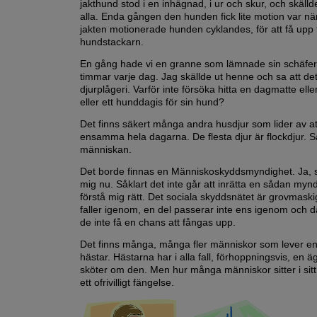
jakthund stod i en inhägnad, i ur och skur, och skällde
alla. Enda gången den hunden fick lite motion var nä
jakten motionerade hunden cyklandes, för att få upp 
hundstackarn.
En gång hade vi en granne som lämnade sin schäf
timmar varje dag. Jag skällde ut henne och sa att det
djurplågeri. Varför inte försöka hitta en dagmatte ell
eller ett hunddagis för sin hund?
Det finns säkert många andra husdjur som lider av at
ensamma hela dagarna. De flesta djur är flockdjur. 
människan.
Det borde finnas en Människoskyddsmyndighet. Ja, sk
mig nu. Såklart det inte går att inrätta en sådan myn
förstå mig rätt. Det sociala skyddsnätet är grovmask
faller igenom, en del passerar inte ens igenom och
de inte få en chans att fångas upp.
Det finns många, många fler människor som lever 
hästar. Hästarna har i alla fall, förhoppningsvis, en 
sköter om den. Men hur många människor sitter i sit
ett ofrivilligt fängelse.