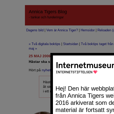
Annica Tigers Blog
- tankar och funderingar
Dagens bild
|
Vem är Annica Tiger?
|
Hemsidor
|
Reloaden (a
« Två digitala boktips
|
Startsidan
|
Två boktips taget frå
maj »
25 MAJ 2006
Hästar ska slippa leva ensamma
Hört på
nyheterna
:
Hästägare ska kunna åläggas att ordna säll
åt sina djur. Det skriver Djurskyddsmyndigh
i ett nytt förslag som skickats ut på remiss.