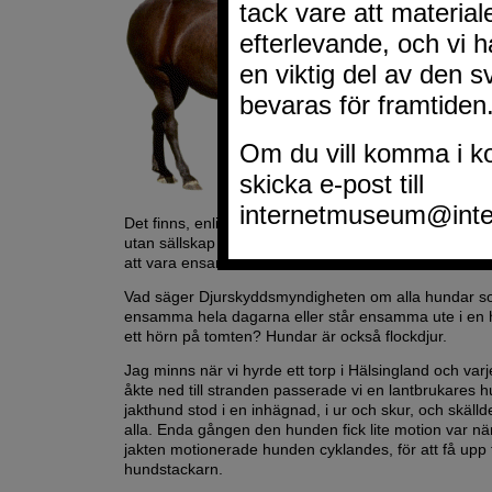
Det finns, enligt artikeln, cirka 14.000 hästar i Sveri
utan sällskap av artfränder. Hästar är flockdjur och m
att vara ensamma.
Vad säger Djurskyddsmyndigheten om alla hundar 
ensamma hela dagarna eller står ensamma ute i en 
ett hörn på tomten? Hundar är också flockdjur.
Jag minns när vi hyrde ett torp i Hälsingland och varj
åkte ned till stranden passerade vi en lantbrukares h
jakthund stod i en inhägnad, i ur och skur, och skällde
alla. Enda gången den hunden fick lite motion var nä
jakten motionerade hunden cyklandes, för att få upp 
hundstackarn.