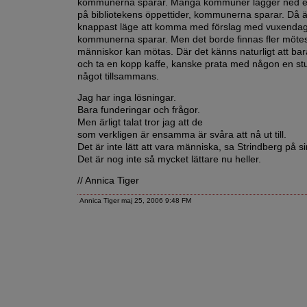
kommunerna sparar. Många kommuner lägger ned ell
på bibliotekens öppettider, kommunerna sparar. Då ä
knappast läge att komma med förslag med vuxendagi
kommunerna sparar. Men det borde finnas fler mötes
människor kan mötas. Där det känns naturligt att bara
och ta en kopp kaffe, kanske prata med någon en stu
något tillsammans.
Jag har inga lösningar.
Bara funderingar och frågor.
Men ärligt talat tror jag att de
som verkligen är ensamma är svåra att nå ut till.
Det är inte lätt att vara människa, sa Strindberg på sin
Det är nog inte så mycket lättare nu heller.
// Annica Tiger
Annica Tiger maj 25, 2006 9:48 FM