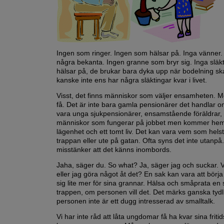
Ingen som ringer. Ingen som hälsar på. Inga vänner.
några bekanta. Ingen granne som bryr sig. Inga släk
hälsar på, de brukar bara dyka upp när bodelning sk
kanske inte ens har några släktingar kvar i livet.
Visst, det finns människor som väljer ensamheten. 
få. Det är inte bara gamla pensionärer det handlar o
vara unga sjukpensionärer, ensamstående föräldrar, 
människor som fungerar på jobbet men kommer hem t
lägenhet och ett tomt liv. Det kan vara vem som helst
trappan eller ute på gatan. Ofta syns det inte utanpå
misstänker att det känns inombords.
Jaha, säger du. So what? Ja, säger jag och suckar. 
eller jag göra något åt det? En sak kan vara att börja
sig lite mer för sina grannar. Hälsa och småprata en 
trappen, om personen vill det. Det märks ganska tydl
personen inte är ett dugg intresserad av smalltalk.
Vi har inte råd att låta ungdomar få ha kvar sina friti