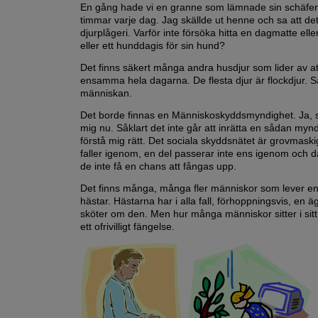
En gång hade vi en granne som lämnade sin schäf
timmar varje dag. Jag skällde ut henne och sa att det
djurplågeri. Varför inte försöka hitta en dagmatte ell
eller ett hunddagis för sin hund?
Det finns säkert många andra husdjur som lider av at
ensamma hela dagarna. De flesta djur är flockdjur. 
människan.
Det borde finnas en Människoskyddsmyndighet. Ja, sk
mig nu. Såklart det inte går att inrätta en sådan myn
förstå mig rätt. Det sociala skyddsnätet är grovmask
faller igenom, en del passerar inte ens igenom och
de inte få en chans att fångas upp.
Det finns många, många fler människor som lever 
hästar. Hästarna har i alla fall, förhoppningsvis, en 
sköter om den. Men hur många människor sitter i sit
ett ofrivilligt fängelse.