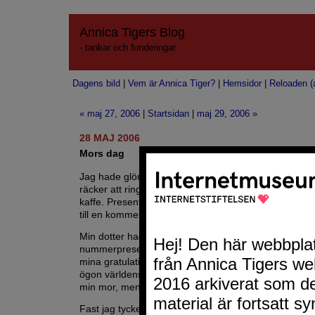
Annica Tigers Blog
- tankar och funderingar
Dagens bild
|
Vem är Annica Tiger?
|
Hemsidor
|
Reloaden (a
« maj 27, 2006
|
Startsidan
|
maj 29, 2006 »
28 MAJ 2006
Mors dag
Jag hade glömt bort att det är
Mors dag
i dag. Jag ty
räcker att ringa, skicka ett kort eller bara träffas öve
kaffe. Presenter och annat är bara för att marknaden 
till en kommersiell högtid.
Min dotter hade sänt ett MMS och ringt såg jag på
nummerpresentatören, så jag ringde upp henne och
mina gratulationer till henne :). Ja, hon är ju också m
ögon världens bästa mor till mina tre barnbarn. Jag 
min mor, men hon är van att jag brukar glömma bort
Fast jag tycker alla dagar ska vara mors och fars dag 