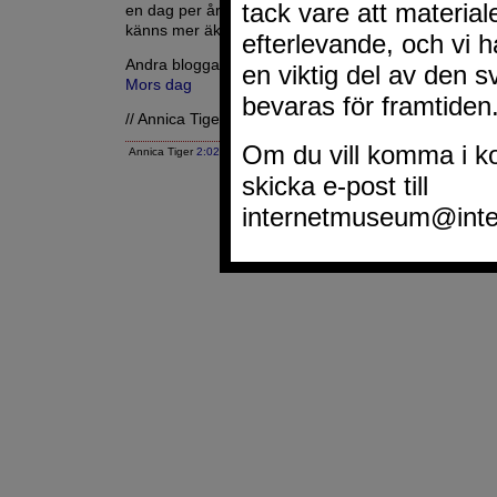
en dag per år. Att kunna visa sin uppskattning en hel
känns mer äkta.
Andra bloggar om:
Mors dag
// Annica Tiger
Annica Tiger
2:02 EM
|
Google