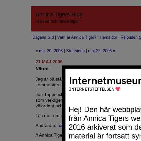
Annica Tigers Blog
- tankar och funderingar
Dagens bild
|
Vem är Annica Tiger?
|
Hemsidor
|
Reloaden (a
« maj 20, 2006
|
Startsidan
|
maj 22, 2006 »
21 MAJ 2006
Nätrot
Jag är på stående fot just nu, men vill innan jag drar
kommentera gårdagen.
Joe Trippi och
Johan Ehrenberg
var inspirerande, al
som verkligen hade nyttiga synpunkter. Arrangemang
välordnat och köttbullarna på Kvarnen var ljuvligt god
Läs mer om detta på
Kulturbloggen
. Där finnas mång
Andra om:
nätrot
// Annica Tiger