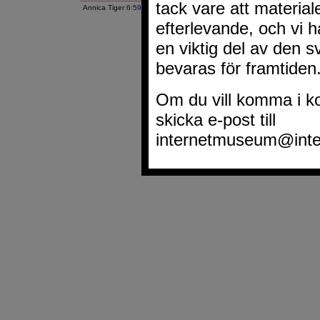
Annica Tiger
6:59 FM
|
Google