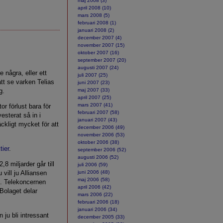
maj 2008 (3)
april 2008 (10)
mars 2008 (5)
februari 2008 (1)
januari 2008 (2)
december 2007 (4)
november 2007 (15)
oktober 2007 (16)
september 2007 (20)
augusti 2007 (24)
 några, eller ett
juli 2007 (25)
 att se varken Telias
juni 2007 (23)
g.
maj 2007 (33)
april 2007 (25)
mars 2007 (41)
or förlust bara för
februari 2007 (58)
vesterat så in i
januari 2007 (43)
ckligt mycket för att
december 2006 (49)
november 2006 (53)
oktober 2006 (38)
tier
.
september 2006 (52)
augusti 2006 (52)
,8 miljarder går till
juli 2006 (59)
vill ju Alliansen
juni 2006 (48)
maj 2006 (58)
te. Telekoncernen
april 2006 (42)
 Bolaget delar
mars 2006 (22)
februari 2006 (18)
januari 2006 (34)
 ju bli intressant
december 2005 (33)