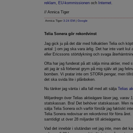
reklam
,
EU-kommissionen
och
Internet
.
// Annica Tiger
Annica Tiger
3:24 EM
|
Google
Telia Sonera gör rekordvinst
Jag gick ju på det där med folkaktien Telia och köpte
antal :) om jag ska vara ärlig. Det har inte varit kul
eller Ericssons störtdykning och svaga återhämtnin
Ofta har jag funderat på att sälja mina aktier, med st
att jag är så förbenat grym på mig själv att jag felin
bomben. Vi pratar inte om STORA pengar, men tillrä
det ska svida lite i plånboken.
Nu tänker jag vänta i alla fall med att sälja
Telias ak
Miljardregn över Telias aktieägare läser jag, varav 12
statskassan. Bra! Det behöver statskassan. Men nu 
sälja Telia Sonera och varför förstår jag faktiskt in
Telia Sonera redovisar en rekordvinst för förra året.
samtidigt ut över 28 miljarder till aktieägarna.
Vad det innebär i slutändan vet jag inte, men det kan