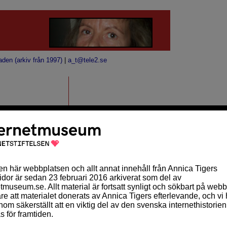
aden (arkiv från 1997)
|
a_t@tele2.se
mer än vad vi får
gasätta medlemskapet.
MÅNADSKALENDER
 reklam
Sön
Mån
Tis
Ons
Tor
Fre
Lör
För kanaler
1
2
3
ts regler.
4
5
6
7
8
9
10
11
12
13
14
15
16
17
18
19
20
21
22
23
24
ungerar och har
25
26
27
28
ktiv och det kan