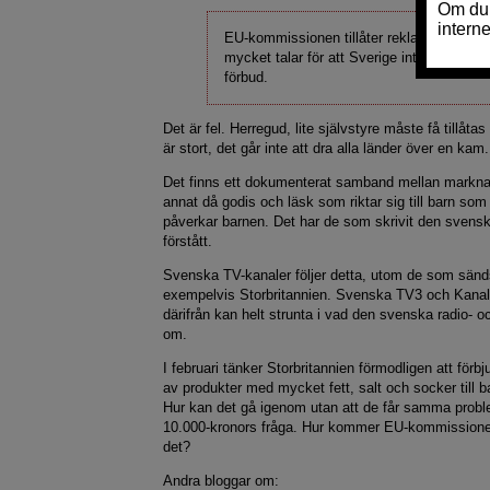
EU-kommissionen tillåter reklam till barn,
mycket talar för att Sverige inte får behålla
förbud.
Det är fel. Herregud, lite självstyre måste få tillåta
är stort, det går inte att dra alla länder över en kam.
Det finns ett dokumenterat samband mellan markna
annat då godis och läsk som riktar sig till barn som 
påverkar barnen. Det har de som skrivit den svensk
förstått.
Svenska TV-kanaler följer detta, utom de som sänds
exempelvis Storbritannien. Svenska TV3 och Kana
därifrån kan helt strunta i vad den svenska radio- oc
om.
I februari tänker Storbritannien förmodligen att för
av produkter med mycket fett, salt och socker till b
Hur kan det gå igenom utan att de får samma prob
10.000-kronors fråga. Hur kommer EU-kommissionen a
det?
Andra bloggar om: