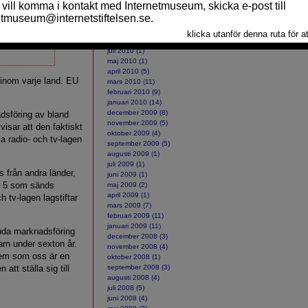
ARKIV
oktober 2010 (2)
 och
september 2010 (10)
 sitt
augusti 2010 (2)
juli 2010 (1)
maj 2010 (1)
april 2010 (5)
s inom varje land. EU
mars 2010 (11)
februari 2010 (9)
januari 2010 (14)
december 2009 (8)
dsföring av bland
november 2009 (5)
visar att den faktiskt
oktober 2009 (4)
a radio- och tv-lagen
september 2009 (5)
augusti 2009 (1)
juli 2009 (1)
 från andra länder,
juni 2009 (1)
l 5 som sänds
maj 2009 (2)
april 2009 (1)
h tv-lagen lagstiftar
mars 2009 (7)
februari 2009 (11)
januari 2009 (11)
bjuda marknadsföring
december 2008 (3)
arn under sexton år.
november 2008 (4)
lem som oss är en
oktober 2008 (1)
tt ställa sig till
september 2008 (3)
augusti 2008 (4)
juli 2008 (5)
juni 2008 (4)