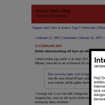
Annica Tigers Blog
- tankar och funderingar
Dagens bild
|
Vem är Annica Tiger?
|
Hemsidor
|
Relo
« februari 12, 2007
|
Startsidan
|
februari 14, 2007 »
13 FEBRUARI 2007
Dolda reklambudskap till barn på nätet
I bland undrar jag varför vi är med i EU. Vi betalar 
tillbaka, bara det är ett incitament för mig att ifrå
Den svenska radio- och tv-lagen
säger att
inte får vara riktad till barn under tolv år. 
som sänder utifrån gäller dock sändarlande
I Sverige har vi och har haft många bra lagar som f
fungerat bra, men en del tycks strida mot EU:s dire
äventyras dess existens.