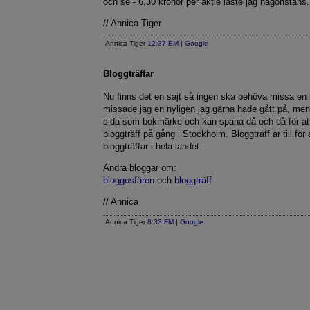
och se - 6,30 kronor per aktie läste jag någonstans.
// Annica Tiger
Annica Tiger
12:37 EM
|
Google
Bloggträffar
Nu finns det en sajt så ingen ska behöva missa en
missade jag en nyligen jag gärna hade gått på, men
sida som bokmärke och kan spana då och då för at
bloggträff på gång i Stockholm. Bloggträff är till för
bloggträffar i hela landet.
Andra bloggar om:
bloggosfären
och
bloggträff
// Annica
Annica Tiger
8:33 FM
|
Google