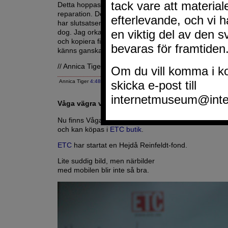
Detta hoppas jag blir sista gången den nya datorn må
reparation. Det kanske var moderkortet som det är f
har slutsatsen tydligen blivit, förutom att hårddisken 
dog. Jag orkar snart inte med att installera om alla 
och kopiera filer från backup-hårdiskarna. Det tar sin
känns ganska meningslöst.
// Annica Tiger
Annica Tiger
4:48 EM
|
Google
Våga vägra vara borgare-knapp
Nu finns Våga Vägra Vara Borgare som knappar
och kan köpas i
ETC butik
.
ETC
har startat en Hejdå Reinfeldt-fond.
Lite suddig bild, men närbilder
med mobilen blir inte så bra.