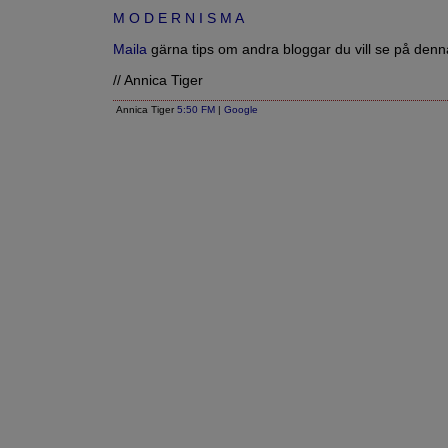
M O D E R N I S M A
Maila
gärna tips om andra bloggar du vill se på denna
// Annica Tiger
Annica Tiger
5:50 FM
|
Google