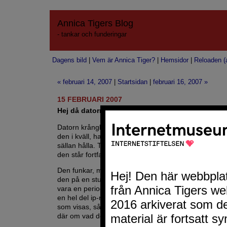
Annica Tigers Blog
- tankar och funderingar
Dagens bild
|
Vem är Annica Tiger?
|
Hemsidor
|
Reloaden (a
« februari 14, 2007
|
Startsidan
|
februari 16, 2007 »
15 FEBRUARI 2007
Hej då datorn....igen
Datorn krånglar igen. Jag törs knappt använda den.
den i kväll, har de sagt i alla fall - men det där med t
sällan hålla. Tur att jag inte packat ner den gamla h
den står fortfarande kvar på mitt lilla köksbord.
Den funkar, men låter som en skördetröska och jag 
den på en stund i taget. Tur är väl det att den funkar 
vara en period av mycket referrerspam just nu. Jag h
en hel del ip-nummer och bett webhotellet att modifie
som visas, så att om någon blir blockerad av misstag 
där om vad de kan göra, om de orkar.