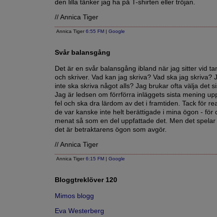
den lilla tänker jag ha på T-shirten eller tröjan.
// Annica Tiger
Annica Tiger
6:55 FM
|
Google
Svår balansgång
Det är en svår balansgång ibland när jag sitter vid t
och skriver. Vad kan jag skriva? Vad ska jag skriva?
inte ska skriva något alls? Jag brukar ofta välja det 
Jag är ledsen om förrförra inläggets sista mening upp
fel och ska dra lärdom av det i framtiden. Tack för re
de var kanske inte helt berättigade i mina ögon - för d
menat så som en del uppfattade det. Men det spelar i
det är betraktarens ögon som avgör.
// Annica Tiger
Annica Tiger
6:15 FM
|
Google
Bloggtreklöver 120
Mimos blogg
Eva Westerberg