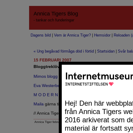
Annica Tigers Blog
- tankar och funderingar
Dagens bild
|
Vem är Annica Tiger?
|
Hemsidor
|
Reloaden (a
« Ung begåvad förmåga död i förtid
|
Startsidan
|
Svår bal
15 FEBRUARI 2007
Bloggtreklöver 120
Mimos blogg
Eva Westerberg
M O D E R N I S M A
Maila
gärna tips om andra bloggar du vill se på denna
// Annica Tiger
Annica Tiger februari 15, 2007 5:50 FM