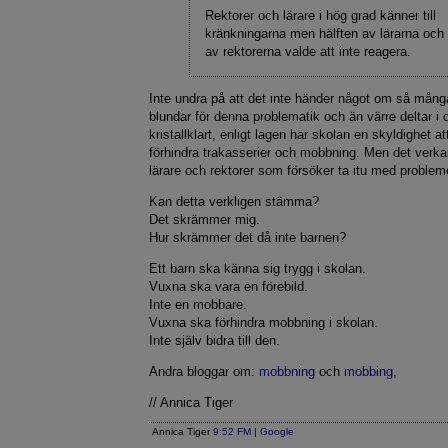
Rektorer och lärare i hög grad känner till
kränkningarna men hälften av lärarna och
av rektorerna valde att inte reagera.
Inte undra på att det inte händer något om så många
blundar för denna problematik och än värre deltar i 
kristallklart, enligt lagen har skolan en skyldighet a
förhindra trakasserier och mobbning. Men det verkar
lärare och rektorer som försöker ta itu med problem
Kan detta verkligen stämma?
Det skrämmer mig.
Hur skrämmer det då inte barnen?
Ett barn ska känna sig trygg i skolan.
Vuxna ska vara en förebild.
Inte en mobbare.
Vuxna ska förhindra mobbning i skolan.
Inte själv bidra till den.
Andra bloggar om:
mobbning
och
mobbing
,
// Annica Tiger
Annica Tiger
9:52 FM
|
Google