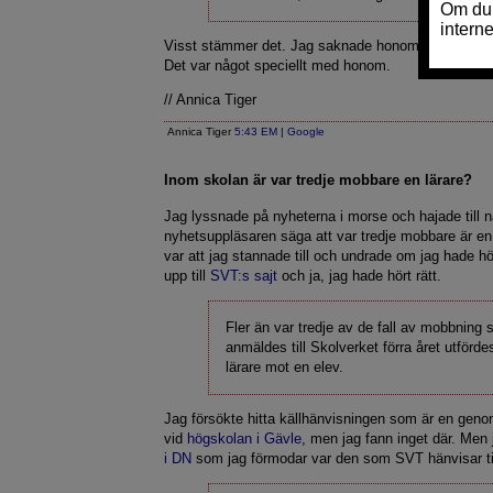
Visst stämmer det. Jag saknade honom när han slut
Det var något speciellt med honom.
// Annica Tiger
Annica Tiger
5:43 EM
|
Google
Inom skolan är var tredje mobbare en lärare?
Jag lyssnade på nyheterna i morse och hajade till n
nyhetsuppläsaren säga att var tredje mobbare är en 
var att jag stannade till och undrade om jag hade hö
upp till
SVT:s sajt
och ja, jag hade hört rätt.
Fler än var tredje av de fall av mobbning
anmäldes till Skolverket förra året utförde
lärare mot en elev.
Jag försökte hitta källhänvisningen som är en gen
vid
högskolan i Gävle
, men jag fann inget där. Men 
i DN
som jag förmodar var den som SVT hänvisar til