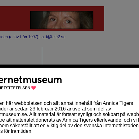
aden (arkiv från 1997)
|
a_t@tele2.se
a, Lars Orup och Åke
d förra året. Det var
n
i svensk tv. Det
MÅNADSKALENDER
Sön
Mån
Tis
Ons
Tor
Fre
Lör
1
2
3
id att
4
5
6
7
8
9
10
kan lite
11
12
13
14
15
16
17
 nyheterna.
18
19
20
21
22
23
24
ttrycket
25
26
27
28
nde tolkas