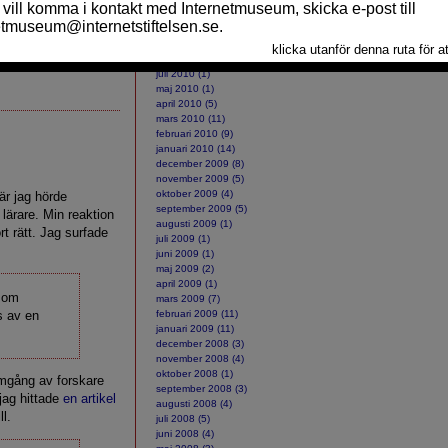
ARKIV
oktober 2010 (2)
ade synas i rutan.
september 2010 (10)
augusti 2010 (2)
juli 2010 (1)
maj 2010 (1)
april 2010 (5)
mars 2010 (11)
februari 2010 (9)
januari 2010 (14)
december 2009 (8)
november 2009 (5)
oktober 2009 (4)
är jag hörde
september 2009 (5)
lärare. Min reaktion
augusti 2009 (1)
rt rätt. Jag surfade
juli 2009 (1)
juni 2009 (1)
maj 2009 (2)
april 2009 (1)
 som
mars 2009 (7)
s av en
februari 2009 (11)
januari 2009 (11)
december 2008 (3)
november 2008 (4)
oktober 2008 (1)
omgång av forskare
september 2008 (3)
jag hittade
en artikel
augusti 2008 (4)
l.
juli 2008 (5)
juni 2008 (4)