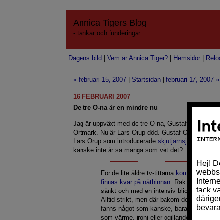
Annica Tigers Blog
- tankar och funderingar
Dagens bild
|
Vem är Annica Tiger?
|
Hemsidor
|
Relo
« februari 15, 2007
|
Startsidan
|
februari 17, 2007 »
16 FEBRUARI 2007
De tre O-na är en mindre nu
Jag är uppväxt med de tre O-na, Gustaf Olivercron
Ortmark. Nu är Lars Orup död. Gustaf Olivecron avle
Lars Orup som introducerade
skjutjärnsjournalistike
kanske inte är så många som vet det?
För de lite äldre tv-tittarna
kommer han allt
finnas kvar på näthinnan
. Rak i ryggen, ha
sänkt och med en intensiv blick läste han
Alltid strikt, men där bakom det neutrala u
fanns något som kanske, bara kanske, ku
som värme, ironi eller ogillande.