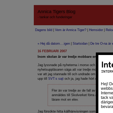
Annica Tigers Blog
- tankar och funderingar
Dagens bild
|
Vem är Annica Tiger?
|
Hemsidor
|
Relo
« Hej då datorn....igen
|
Startsidan
|
De tre O-na är 
16 FEBRUARI 2007
Inom skolan är var tredje mobbare en lärare?
Jag lyssnade på nyheterna i morse och hajade till n
nyhetsuppläsaren säga att var tredje mobbare är en 
var att jag stannade till och undrade om jag hade hö
upp till
SVT:s sajt
och ja, jag hade hört rätt.
Fler än var tredje av de fall av mobbning
anmäldes till Skolverket förra året utförde
lärare mot en elev.
Jag försökte hitta källhänvisningen som är en gen