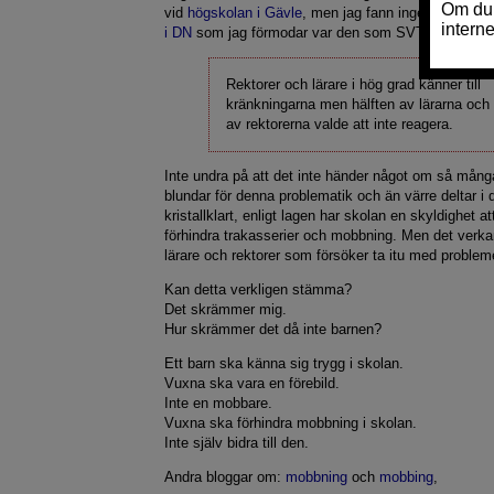
vid
högskolan i Gävle
, men jag fann inget där. Men 
i DN
som jag förmodar var den som SVT hänvisar til
Rektorer och lärare i hög grad känner till
kränkningarna men hälften av lärarna och
av rektorerna valde att inte reagera.
Inte undra på att det inte händer något om så många
blundar för denna problematik och än värre deltar i 
kristallklart, enligt lagen har skolan en skyldighet a
förhindra trakasserier och mobbning. Men det verkar
lärare och rektorer som försöker ta itu med problem
Kan detta verkligen stämma?
Det skrämmer mig.
Hur skrämmer det då inte barnen?
Ett barn ska känna sig trygg i skolan.
Vuxna ska vara en förebild.
Inte en mobbare.
Vuxna ska förhindra mobbning i skolan.
Inte själv bidra till den.
Andra bloggar om:
mobbning
och
mobbing
,