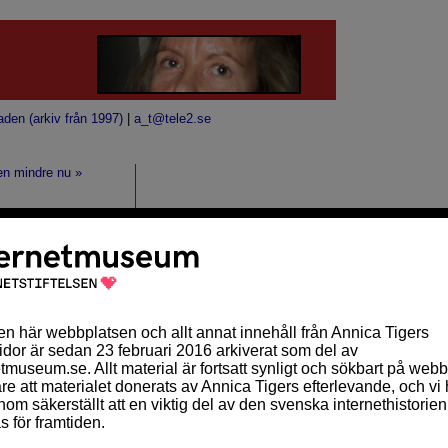
aden (arkiv från 1997)
|
a_t@tele2.se
en mindre nu »
är jag hörde
lärare. Min reaktion
rt rätt. Jag surfade
ARKIV
oktober 2010 (2)
september 2010 (10)
augusti 2010 (2)
 som
juli 2010 (1)
s av en
maj 2010 (1)
april 2010 (5)
mars 2010 (11)
februari 2010 (9)
omgång av forskare
januari 2010 (14)