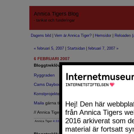
Annica Tigers Blog
- tankar och funderingar
Dagens bild
|
Vem är Annica Tiger?
|
Hemsidor
|
Reloaden (a
« februari 5, 2007
|
Startsidan
|
februari 7, 2007 »
6 FEBRUARI 2007
Bloggtreklöver 116
Ryggraden
Cams Daybook
Konstprojektet Dimx
Maila
gärna tips om andra bloggar du vill se på denna
// Annica Tiger
Annica Tiger
4:33 EM
|
Google