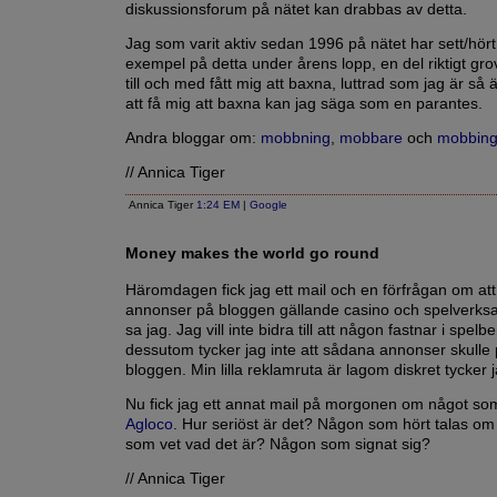
diskussionsforum på nätet kan drabbas av detta.
Jag som varit aktiv sedan 1996 på nätet har sett/hö
exempel på detta under årens lopp, en del riktigt gr
till och med fått mig att baxna, luttrad som jag är så är
att få mig att baxna kan jag säga som en parantes.
Andra bloggar om:
mobbning
,
mobbare
och
mobbin
// Annica Tiger
Annica Tiger
1:24 EM
|
Google
Money makes the world go round
Häromdagen fick jag ett mail och en förfrågan om att
annonser på bloggen gällande casino och spelverks
sa jag. Jag vill inte bidra till att någon fastnar i spe
dessutom tycker jag inte att sådana annonser skulle
bloggen. Min lilla reklamruta är lagom diskret tycker j
Nu fick jag ett annat mail på morgonen om något so
Agloco
. Hur seriöst är det? Någon som hört talas o
som vet vad det är? Någon som signat sig?
// Annica Tiger