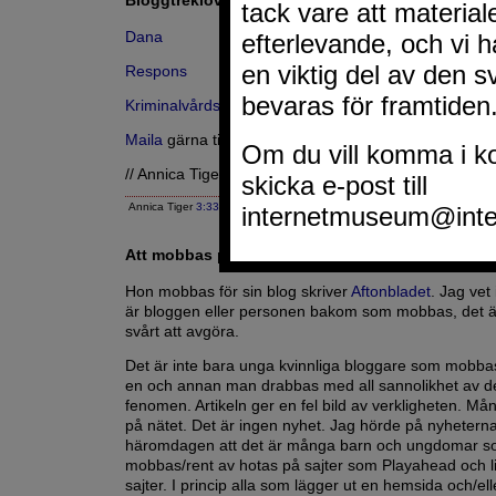
Bloggtreklöver 115
Dana
Respons
Kriminalvårdsbloggen
Maila
gärna tips om andra bloggar du vill se på denna
// Annica Tiger
Annica Tiger
3:33 EM
|
Google
Att mobbas på nätet är inget nytt
Hon mobbas för sin blog skriver
Aftonbladet
. Jag vet
är bloggen eller personen bakom som mobbas, det 
svårt att avgöra.
Det är inte bara unga kvinnliga bloggare som mobbas
en och annan man drabbas med all sannolikhet av d
fenomen. Artikeln ger en fel bild av verkligheten. 
på nätet. Det är ingen nyhet. Jag hörde på nyhetern
häromdagen att det är många barn och ungdomar 
mobbas/rent av hotas på sajter som Playahead och 
sajter. I princip alla som lägger ut en hemsida och/elle