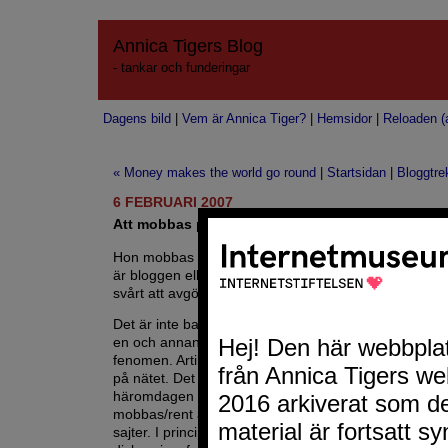
Annica Tigers Blog
- tankar och funderingar
Dagens bild
|
Vem är Annica Tiger?
|
Hemsidor
|
Reloaden (a
« Money makes the world go round
|
Startsidan
|
Bloggtre
6 FEBRUARI 2007
Att mobbas på nätet är inget nytt
Hon mobbas för sin blog skriver
Aftonbladet
. Jag vet
är bloggen eller personen bakom som mobbas, det 
svårt att avgöra.
Det är inte bara unga kvinnliga bloggare som mobbas
en och annan man drabbas med all sannolikhet av d
fenomen. Artikeln ger en fel bild av verkligheten. 
på nätet. Det är ingen nyhet. Jag hörde på nyhetern
häromdagen att det är många barn och ungdomar 
mobbas/rent av hotas på sajter som Playahead och 
sajter. I princip alla som lägger ut en hemsida och/elle