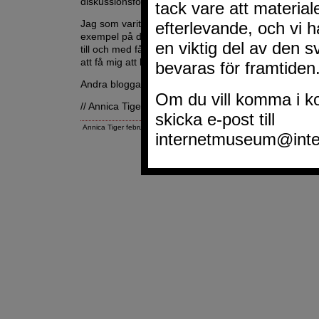
diskussionsforum på nätet kan drabbas av detta.
Jag som varit aktiv sedan 1996 på nätet har sett/hö
exempel på detta under årens lopp, en del riktigt gr
till och med fått mig att baxna, luttrad som jag är så är
att få mig att baxna kan jag säga som en parantes.
Andra bloggar om:
mobbning
,
mobbare
och
mobbin
// Annica Tiger
Annica Tiger februari 6, 2007 1:24 EM