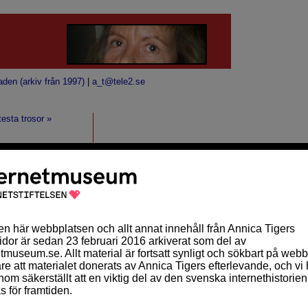
aden (arkiv från 1997)
|
a_t@tele2.se
esta trosor »
ARKIV
oktober 2010 (2)
september 2010 (10)
a lista.
augusti 2010 (2)
juli 2010 (1)
maj 2010 (1)
april 2010 (5)
mars 2010 (11)
februari 2010 (9)
januari 2010 (14)