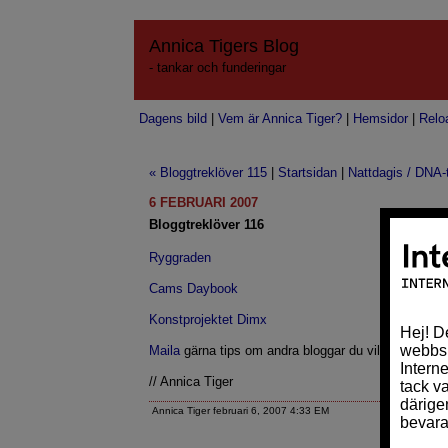
Annica Tigers Blog
- tankar och funderingar
Dagens bild
|
Vem är Annica Tiger?
|
Hemsidor
|
Relo
« Bloggtreklöver 115
|
Startsidan
|
Nattdagis / DNA-t
6 FEBRUARI 2007
Bloggtreklöver 116
Ryggraden
Cams Daybook
Konstprojektet Dimx
Maila
gärna tips om andra bloggar du vill se på denn
// Annica Tiger
Annica Tiger februari 6, 2007 4:33 EM