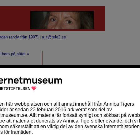
aden (arkiv från 1997)
|
a_t@tele2.se
l barn på nätet »
 några, eller ett
 att se varken Telias
g.
ARKIV
oktober 2010 (2)
or förlust bara för
september 2010 (10)
vesterat så in i
augusti 2010 (2)
ckligt mycket för att
juli 2010 (1)
maj 2010 (1)
april 2010 (5)
tier
.
mars 2010 (11)
februari 2010 (9)
,8 miljarder går till
januari 2010 (14)