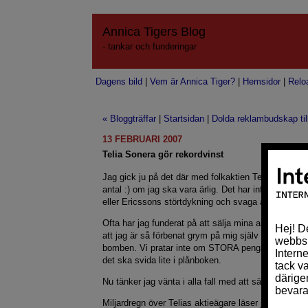
Annica Tigers Blog
- tankar och funderingar
Dagens bild
|
Vem är Annica Tiger?
|
Hemsidor
|
Relo
« Bloggträffar
|
Startsidan
|
Dolda reklambudskap til
13 FEBRUARI 2007
Telia Sonera gör rekordvinst
Jag gick ju på det där med folkaktien Telia och köpte
antal :) om jag ska vara ärlig. Det har inte varit kul
eller Ericssons störtdykning och svaga återhämtnin
Ofta har jag funderat på att sälja mina aktier, med st
att jag är så förbenat grym på mig själv att jag felin
bomben. Vi pratar inte om STORA pengar, men tillrä
det ska svida lite i plånboken.
Nu tänker jag vänta i alla fall med att sälja
Telias ak
Miljardregn över Telias aktieägare läser jag, varav 12