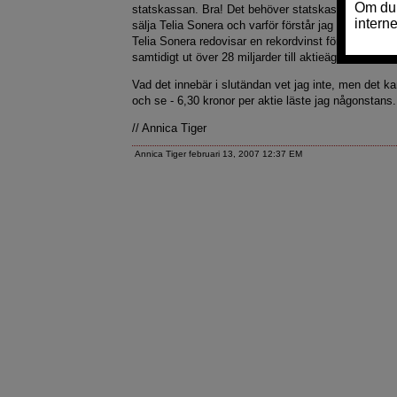
statskassan. Bra! Det behöver statskassan. Men nu 
sälja Telia Sonera och varför förstår jag faktiskt in
Telia Sonera redovisar en rekordvinst för förra året.
samtidigt ut över 28 miljarder till aktieägarna.
Vad det innebär i slutändan vet jag inte, men det kan
och se - 6,30 kronor per aktie läste jag någonstans.
// Annica Tiger
Annica Tiger februari 13, 2007 12:37 EM