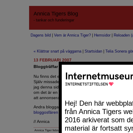
Annica Tigers Blog
- tankar och funderingar
Dagens bild
|
Vem är Annica Tiger?
|
Hemsidor
|
Reloaden (a
« Klättrar snart på väggarna
|
Startsidan
|
Telia Sonera gör
13 FEBRUARI 2007
Bloggträffar
Nu finns det en sajt så ingen ska behöva missa en
bl
Själv missade jag en nyligen jag gärna hade gått på
jag denna sida som bokmärke och kan spana då och d
om det är en bloggträff på gång i Stockholm. Bloggträff
att annonsera bloggträffar i hela landet.
Andra bloggar om:
bloggosfären
och
bloggträff
// Annica
Annica Tiger februari 13, 2007 8:33 FM