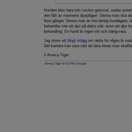
Hunden blev bara tolv veckor gammal, sedan avled
den fått av mannens djurplågeri. Denna man ska al
flera gånger. Denna man är inte lämlig hundägare, de
behandlar inte ett djur på detta sätt, även ett djur ha
behandling. En hund är ingen slit och släng-vara.
Jag skrev ett
långt inlägg
om detta för några år sed
Det kanske kan vara värt att läsa innan man skaffa
// Annica Tiger
Annica Tiger
9:02 FM
|
Google