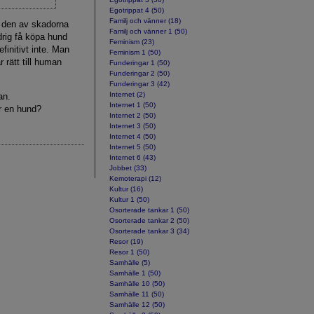
Egotrippat 4 (50)
Familj och vänner (18)
 den av skadorna
Familj och vänner 1 (50)
drig få köpa hund
Feminism (23)
finitivt inte. Man
Feminism 1 (50)
r rätt till human
Funderingar 1 (50)
Funderingar 2 (50)
Funderingar 3 (42)
Internet (2)
an.
Internet 1 (50)
r en hund?
Internet 2 (50)
Internet 3 (50)
Internet 4 (50)
Internet 5 (50)
Internet 6 (43)
Jobbet (33)
Kemoterapi (12)
Kultur (16)
Kultur 1 (50)
Osorterade tankar 1 (50)
Osorterade tankar 2 (50)
Osorterade tankar 3 (34)
Resor (19)
Resor 1 (50)
Samhälle (5)
Samhälle 1 (50)
Samhälle 10 (50)
Samhälle 11 (50)
Samhälle 12 (50)