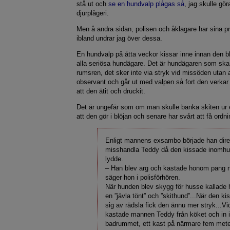
stå ut och
se en hundvalp plågas så
, jag skulle gö
djurplågeri.
Men å andra sidan, polisen och åklagare har sina pri
ibland undrar jag över dessa.
En hundvalp på åtta veckor kissar inne innan den bl
alla seriösa hundägare. Det är hundägaren som ska 
rumsren, det sker inte via stryk vid missöden utan 
observant och går ut med valpen så fort den verkar
att den ätit och druckit.
Det är ungefär som om man skulle banka skiten ur e
att den gör i blöjan och senare har svårt att få ordn
Enligt mannens exsambo började han dire
misshandla Teddy då den kissade inomhus 
lydde.
– Han blev arg och kastade honom pang ne
säger hon i polisförhören.
När hunden blev skygg för husse kallade 
en ”jävla tönt” och ”skithund”...När den k
sig av rädsla fick den ännu mer stryk...Vid e
kastade mannen Teddy från köket och in 
badrummet, ett kast på närmare fem mete