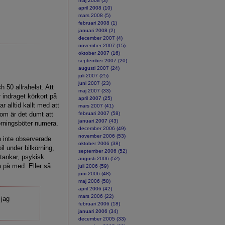
maj 2008 (3)
april 2008 (10)
mars 2008 (5)
februari 2008 (1)
januari 2008 (2)
december 2007 (4)
november 2007 (15)
oktober 2007 (16)
september 2007 (20)
augusti 2007 (24)
juli 2007 (25)
juni 2007 (23)
h 50 allrahelst. Att
maj 2007 (33)
r indraget körkort på
april 2007 (25)
r alltid kallt med att
mars 2007 (41)
tom är det dumt att
februari 2007 (58)
januari 2007 (43)
körningsböter numera.
december 2006 (49)
november 2006 (53)
n inte observerade
oktober 2006 (38)
il under bilkörning,
september 2006 (52)
 tankar, psykisk
augusti 2006 (52)
a på med. Eller så
juli 2006 (59)
juni 2006 (48)
maj 2006 (58)
april 2006 (42)
mars 2006 (22)
 jag
februari 2006 (18)
januari 2006 (34)
december 2005 (33)