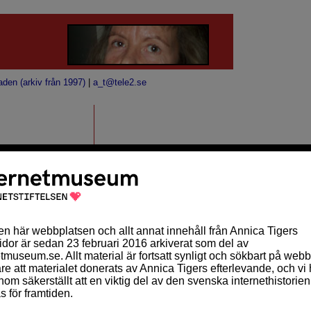
aden (arkiv från 1997)
|
a_t@tele2.se
ker att man ska
ess positiva sidor -
nte kanske alla vet
MÅNADSKALENDER
Sön
Mån
Tis
Ons
Tor
Fre
Lör
 att informera om
1
2
3
4
5
6
7
gränder och numera
8
9
10
11
12
13
14
länkar längst ned.
15
16
17
18
19
20
21
22
23
24
25
26
27
28
ldrar misstänker jag.
29
30
öräldrar
- Lär dig vad