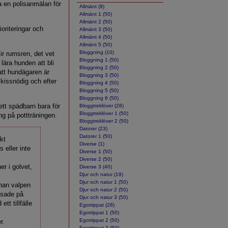
ra en polisanmälan för
Allmänt (9)
Allmänt 1 (50)
Allmänt 2 (50)
oriteringar och
Allmänt 3 (50)
Allmänt 4 (50)
Allmänt 5 (50)
Bloggning (10)
ir rumsren, det vet
Bloggning 1 (50)
lära hunden att bli
Bloggning 2 (50)
att hundägaren är
Bloggning 3 (50)
 kissnödig och efter
Bloggning 4 (50)
Bloggning 5 (50)
Bloggning 6 (50)
tt spädbarn bara för
Bloggtreklöver (28)
Bloggtreklöver 1 (50)
ing på pottträningen.
Bloggtreklöver 2 (50)
Datorer (23)
Datorer 1 (50)
kt
Diverse (1)
eller inte
Diverse 1 (50)
Diverse 2 (50)
r i golvet,
Diverse 3 (40)
Djur och natur (19)
Djur och natur 1 (50)
han valpen
Djur och natur 2 (50)
issade på
Djur och natur 3 (50)
tt tillfälle
Egotrippat (28)
i
Egotrippat 1 (50)
Egotrippat 2 (50)
r.
Egotrippat 3 (50)