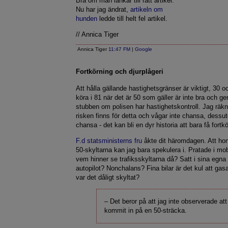
Bra om man länkar till rätt artikel.
Nu har jag ändrat,
artikeln om
hunden
ledde till helt fel artikel.
// Annica Tiger
Annica Tiger
11:47 FM
|
Google
Fortkörning och djurplågeri
Att hålla gällande hastighetsgränser är viktigt, 30 oc
köra i 81 när det är 50 som gäller är inte bra och ge
stubben om polisen har hastighetskontroll. Jag räkna
risken finns för detta och vågar inte chansa, dessu
chansa - det kan bli en dyr historia att bara få fort
F.d statsministerns fru
åkte dit häromdagen. Att ho
50-skyltarna kan jag bara spekulera i. Pratade i mob
vem hinner se trafiksskyltarna då? Satt i sina egna
autopilot? Nonchalans? Fina bilar är det kul att gas
var det dåligt skyltat?
– Det beror på att jag inte observerade att
kommit in på en 50-sträcka.