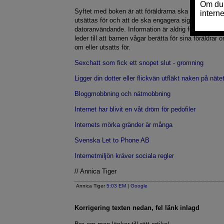
Syftet med boken är att föräldrarna ska förstå vad 
utsättas för och att de ska engagera sig mer i barn
datoranvändande. Information är aldrig fel, speciel
leder till att barnen vågar berätta för sina föräldrar
om eller utsatts för.
Sexchatt som fick ett snopet slut - gromning
Ligger din dotter eller flickvän utfläkt naken på näte
Bloggmobbning och nätmobbning
Internet har blivit en våt dröm för pedofiler
Internets mörka gränder är många
Svenska Let to Phone AB
Internetmiljön kräver sociala regler
// Annica Tiger
Annica Tiger
5:03 EM
|
Google
Korrigering texten nedan, fel länk inlagd