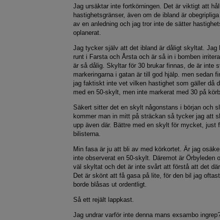
Jag ursäktar inte fortkörningen. Det är viktigt att hå
hastighetsgränser, även om de ibland är obegripliga
av en anledning och jag tror inte de sätter hastighe
oplanerat.
Jag tycker själv att det ibland är dåligt skyltat. Ja
runt i Farsta och Årsta och är så in i bomben irriter
är så dålig. Skyltar för 30 brukar finnas, de är inte
markeringarna i gatan är till god hjälp. men sedan f
jag faktiskt inte vet vilken hastighet som gäller då d
med en 50-skylt, men inte markerat med 30 på kör
Säkert sitter det en skylt någonstans i början och 
kommer man in mitt på sträckan så tycker jag att s
upp även där. Bättre med en skylt för mycket, just fö
bilisterna.
Min fasa är ju att bli av med körkortet. Är jag osäke
inte observerat en 50-skylt. Däremot är Örbyleden
väl skyltat och det är inte svårt att förstå att det dä
Det är skönt att få gasa på lite, för den bil jag oft
borde blåsas ut ordentligt.
Så ett rejält lappkast.
Jag undrar varför inte denna mans exsambo ingrep? 