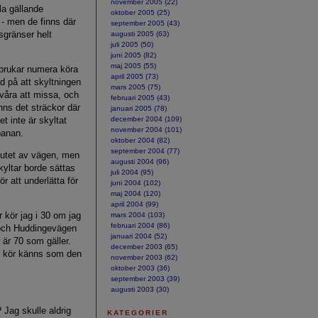
november 2005 (22)
lla gällande
oktober 2005 (25)
 - men de finns där
september 2005 (43)
tsgränser helt
augusti 2005 (63)
juli 2005 (50)
juni 2005 (82)
maj 2005 (55)
g brukar numera köra
april 2005 (73)
ad på att skyltningen
mars 2005 (75)
 svåra att missa, och
februari 2005 (43)
inns det sträckor där
januari 2005 (78)
et inte är skyltat
december 2004 (109)
november 2004 (101)
banan.
oktober 2004 (82)
september 2004 (77)
slutet av vägen, men
augusti 2004 (96)
kyltar borde sättas
juli 2004 (95)
r att underlätta för
juni 2004 (102)
maj 2004 (120)
april 2004 (99)
r kör jag i 30 om jag
mars 2004 (103)
februari 2004 (86)
 och Huddingevägen
januari 2004 (52)
r är 70 som gäller.
december 2003 (65)
ast kör känns som den
november 2003 (62)
oktober 2003 (36)
september 2003 (39)
augusti 2003 (30)
Jag skulle aldrig
KATEGORIER