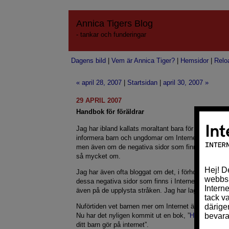
Annica Tigers Blog
- tankar och funderingar
Dagens bild
|
Vem är Annica Tiger?
|
Hemsidor
|
Relo
« april 28, 2007
|
Startsidan
|
april 30, 2007 »
29 APRIL 2007
Handbok för föräldrar
Jag har ibland kallats moraltant bara för att jag tyc
informera barn och ungdomar om Internet, både om d
men även om de negativa sidor som finns och som i
så mycket om.
Jag har även ofta bloggat om det, i förhoppning om
dessa negativa sidor som finns i Internets mörka 
även på de upplysta stråken. Jag har lagt in några 
Nuförtiden vet barnen mer om Internet än deras förä
Nu har det nyligen kommit ut en bok, ”
Handbok för f
ditt barn gör på internet”.