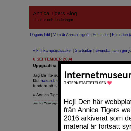
Annica Tigers Blog
- tankar och funderingar
Dagens bild
|
Vem är Annica Tiger?
|
Hemsidor
|
Reloaden (a
« Finnkampsmassaker
|
Startsidan
|
Svenska namn ger j
6 SEPTEMBER 2004
Uppgradera
Jag blir lite sugen att uppgradera till MT version 3.11 
läst
hakan.blogg
. Fast det verkar vara särdeles bökig
fundera på saken....
// Annica Tiger
Annica Tiger september 6, 2004 5:44 FM