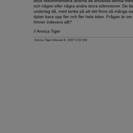
dock rekommendera lärarna att använda denna met
och någon eller några andra stora sökmotorer. De lär 
underlag då, med tanke på att det finns så många sa
dyker bara upp fler och fler hela tiden. Frågan är o
hinner indexera allt?
// Annica Tiger
Annica Tiger februari 8, 2007 3:52 EM