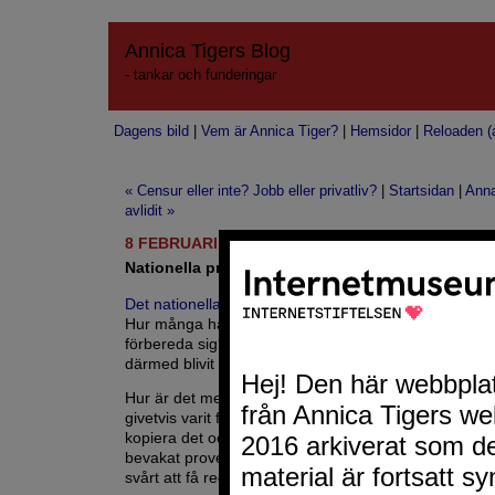
Annica Tigers Blog
- tankar och funderingar
Dagens bild
|
Vem är Annica Tiger?
|
Hemsidor
|
Reloaden (a
« Censur eller inte? Jobb eller privatliv?
|
Startsidan
|
Anna
avlidit »
8 FEBRUARI 2007
Nationella provet ute på nätet innan det skrevs
Det nationella provet
för niondeklassarna har funnits 
Hur många har fuskat och kollat frågorna och därm
förbereda sig? Frågan är om provet inte borde ha skj
därmed blivit mer rättvist?
Hur är det med säkerheten runt provet. Den mänsklig
givetvis varit framme. Fel person har sett det och sn
kopiera det och lägga ut det på nätet. Den person so
bevakat provet som en hök ligger nog risigt till, fast de
svårt att få reda på ”läckan”.