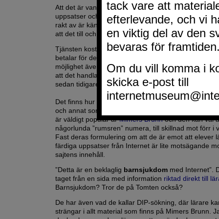
Att det är vanligt att nätet används för att snabbt hitta 
uppsatser och kanske rent av som källa för att kopi
rakt av är känt sedan länge. Det är ett så pass allvar
att det till och med finns en tjänst för att stävja detta,
Tjänsten kostar dock och jag vet inte hur vanligt det ä
betalar för denna tjänst. Frågan är om alla lärare a
möjlighet även om de har möjlighet eller bara om de
att det handlar om en ren kopia eller känner igen de
sedan tidigare?
Det finns hur många sajter som helst ute på nätet dä
och annat som kan kopieras och användas fritt läggs
är väldigt populär är
Mimers Brunn
och den kan väl 
någorlunda ”rumsren” numera, till skillnad mot förr i v
Fast deras formulering om att de är emot att elever 
färdiga uppsatser från Internet är lite motsägande mo
sajtens innehåll.
”Detta är en beklaglig
barnsjukdom
med Internet”. De
taget från en sida med information
riktad direkt till lä
Barnsjukdom? Tror de på Tomten också?
De har även vad de kallar DIP-sökning, där lärare ka
strängar i allt material som finns på Mimers Brunn. J