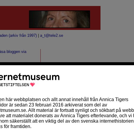
aden (arkiv från 1997)
|
a_t@tele2.se
äsa bloggen via
ning i Iran. Skriv
riskt. Att bli
ARKIV
gon. Jag motsätter
oktober 2010 (2)
september 2010 (10)
augusti 2010 (2)
juli 2010 (1)
maj 2010 (1)
april 2010 (5)
mars 2010 (11)
februari 2010 (9)
januari 2010 (14)