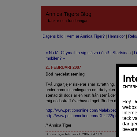
Annica Tigers Blog
- tankar och funderingar
Dagens bild
|
Vem är Annica Tiger?
|
Hemsidor
|
Relo
« Nu får Citymail ta sig själva i örat!
|
Startsidan
|
L
mobilen? »
21 FEBRUARI 2007
Död medelst stening
Två unga tjejer riskerar snar avrättning, medelst ste
under namninsamlingarna om du tycker detta är barba
stenad till döds är en rest från stenåldern i mina ö
mig dödsstraff överhuvudtaget för den delen.
http://www.petitiononline.com/Malak/petition.html
http://www.petitiononline.com/DL2222/petition.html
// Annica Tiger
Annica Tiger februari 21, 2007 7:47 FM