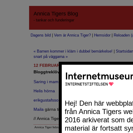
Annica Tigers Blog
- tankar och funderingar
Dagens bild
|
Vem är Annica Tiger?
|
Hemsidor
|
Reloaden (a
« Barnen kommer i kläm i dubbel bemärkelse!
|
Startsida
snart på väggarna »
12 FEBRUARI 2007
Bloggtreklöver 119
Saring i mammaland
Helis hörna
erikgustafsson.com
Maila
gärna tips om andra bloggar du vill se på denna
// Annica Tiger
Annica Tiger februari 12, 2007 5:34 FM