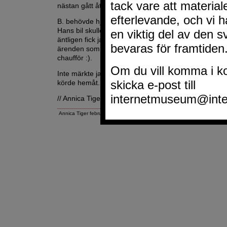
nästan gått åt, men kallstarter drar bensin som bara
B. behövde hjälp med en hel del så det var bara att s
Hans bil skulle in på verkstad (jag har tjatat i över et
äntligen fick jag honom att komma till skott) och så 
ärenden som han skulle utföra och där kom jag in i 
chaufför :).
Inte märkte jag av någon halka, fast det var lite modd
körde hemåt.
// Annica Tiger
Annica Tiger februari 22, 2007 3:23 EM