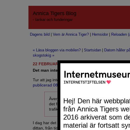
Annica Tigers Blog
- tankar och funderingar
Dagens bild
|
Vem är Annica Tiger?
|
Hemsidor
|
Reloaden (a
« Läsa bloggen via mobilen?
|
Startsidan
|
Datorn håller p
skogstokig »
22 FEBRUARI 2007
Det man inte vet om....
Tur att jag inte läste DN i morse på nätet. Visserligen 
publicerad 08.39
så jag hade missat den i alla fall.
Även i Stockholmsområdet ställer vintervädret
det för bilisterna. Under morgonen har ett 20
trafikolyckor rapporterats till polisen.
I dag har det varit a day off. Jag har varit ute och kör
dittan, från tidig morgon till nu i eftermiddag - en hal