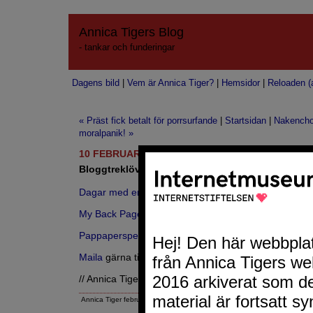
Annica Tigers Blog
- tankar och funderingar
Dagens bild
|
Vem är Annica Tiger?
|
Hemsidor
|
Reloaden (a
« Präst fick betalt för porrsurfande
|
Startsidan
|
Nakench
moralpanik! »
10 FEBRUARI 2007
Bloggtreklöver 118
Dagar med enAnnan
My Back Pages
Pappaperspektiv
Maila
gärna tips om andra bloggar du vill se på denna
// Annica Tiger
Annica Tiger februari 10, 2007 5:09 EM