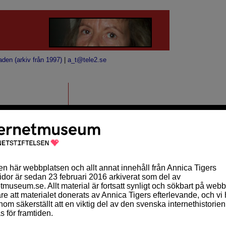
aden (arkiv från 1997)
|
a_t@tele2.se
alldeles för många
ervern sorterar bort
ARKIV
oktober 2010 (2)
september 2010 (10)
augusti 2010 (2)
juli 2010 (1)
maj 2010 (1)
april 2010 (5)
mars 2010 (11)
februari 2010 (9)
en i sin rapport
januari 2010 (14)