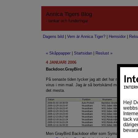
Annica Tigers Blog
- tankar och funderingar
Dagens bild
|
Vem är Annica Tiger?
|
Hemsidor
|
Relo
« Skåppapper
|
Startsidan
|
Reslust »
4 JANUARI 2006
Backdoor.GrayBird
På senaste tiden tycker jag att det har ramlat ned 
virus i min mail. Jag är så bortskämd med att mails
det mesta.
Men GrayBird.Backdoor eller som Symantec kallar d