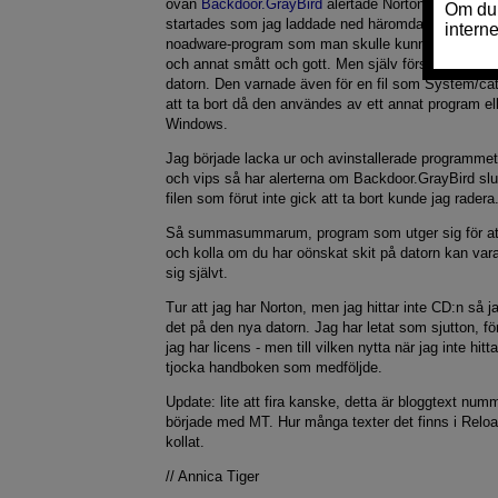
ovan
Backdoor.GrayBird
alertade Norton om varje g
startades som jag laddade ned häromdagen. Progra
noadware-program som man skulle kunna scanna dat
och annat smått och gott. Men själv försökte det allt
datorn. Den varnade även för en fil som System/cat
att ta bort då den användes av ett annat program el
Windows.
Jag började lacka ur och avinstallerade programmet,
och vips så har alerterna om Backdoor.GrayBird slu
filen som förut inte gick att ta bort kunde jag radera
Så summasummarum, program som utger sig för att
och kolla om du har oönskat skit på datorn kan vara
sig självt.
Tur att jag har Norton, men jag hittar inte CD:n så j
det på den nya datorn. Jag har letat som sjutton, för
jag har licens - men till vilken nytta när jag inte hi
tjocka handboken som medföljde.
Update: lite att fira kanske, detta är bloggtext nu
började med MT. Hur många texter det finns i Reload
kollat.
// Annica Tiger