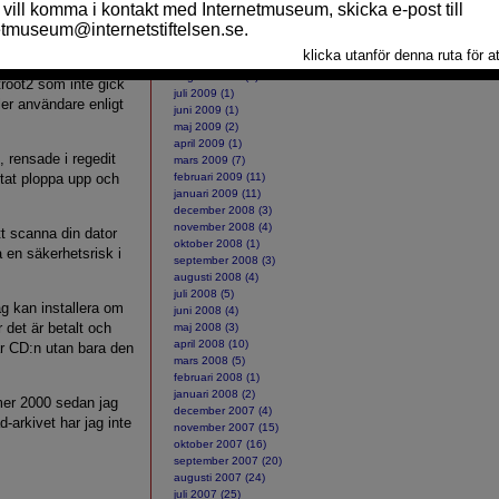
ång ett program
december 2009 (8)
mmet var ett slags
november 2009 (5)
orn efter trojaner
oktober 2009 (4)
september 2009 (5)
så lägga in skit i
augusti 2009 (1)
root2 som inte gick
juli 2009 (1)
ler användare enligt
juni 2009 (1)
maj 2009 (2)
april 2009 (1)
 rensade i regedit
mars 2009 (7)
tat ploppa upp och
februari 2009 (11)
januari 2009 (11)
.
december 2008 (3)
november 2008 (4)
 scanna din dator
oktober 2008 (1)
 en säkerhetsrisk i
september 2008 (3)
augusti 2008 (4)
juli 2008 (5)
ag kan installera om
juni 2008 (4)
 det är betalt och
maj 2008 (3)
april 2008 (10)
ttar CD:n utan bara den
mars 2008 (5)
februari 2008 (1)
januari 2008 (2)
mmer 2000 sedan jag
december 2007 (4)
-arkivet har jag inte
november 2007 (15)
oktober 2007 (16)
september 2007 (20)
augusti 2007 (24)
juli 2007 (25)