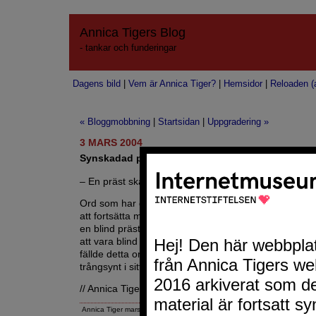
Annica Tigers Blog
- tankar och funderingar
Dagens bild
|
Vem är Annica Tiger?
|
Hemsidor
|
Reloaden (a
« Bloggmobbning
|
Startsidan
|
Uppgradering »
3 MARS 2004
Synskadad präst
– En präst ska leda andra, inte bli ledd.
Ord som har gett en
synskadad präststuderande
sto
att fortsätta med sin utstakade bana. Jag ser inga 
en blind präst. Det är bättre (
obs ironi och inget han
att vara blind på riktigt, än vara blind – fast man ka
fällde detta omdöme anser jag vara blind, rent av fö
trångsynt i sitt tankesätt.
// Annica Tiger
Annica Tiger mars 3, 2004 1:44 EM