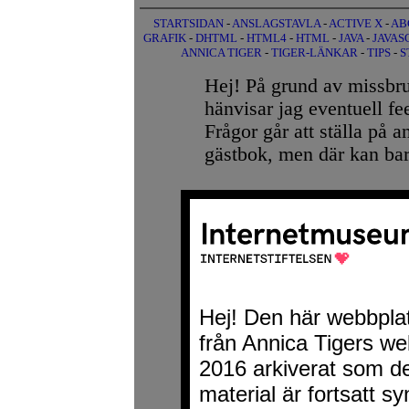
STARTSIDAN
-
ANSLAGSTAVLA
-
ACTIVE X
-
AB
GRAFIK
-
DHTML
-
HTML4
-
HTML
-
JAVA
-
JAVAS
ANNICA TIGER
-
TIGER-LÄNKAR
-
TIPS
-
S
Hej! På grund av missbr
hänvisar jag eventuell fe
Frågor går att ställa på 
gästbok, men där kan ba