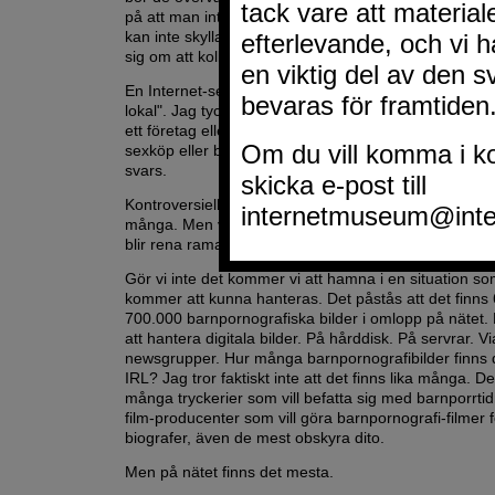
på att man inte förstått att "Teens" syftar på barnpor
kan inte skylla på att man inte har någon moderator el
sig om att kolla vad som sker på sin egen portal eller
En Internet-server, portal eller chatt bör likställas med
lokal". Jag tycker det låter mycket rimligt. Om då en 
ett företag eller en serverägare upplåter sina virtuella
sexköp eller barnpornografi bör de ansvariga kunna få 
svars.
Kontroversiella tankar. Jag vet. Internet ska inte regl
många. Men varför inte? Det måste nog till en regler
blir rena rama Vilda Västern där ute i cyberrymden.
Gör vi inte det kommer vi att hamna i en situation som t
kommer att kunna hanteras. Det påstås att det finns 6
700.000 barnpornografiska bilder i omlopp på nätet. D
att hantera digitala bilder. På hårddisk. På servrar. Vi
newsgrupper. Hur många barnpornografibilder finns 
IRL? Jag tror faktiskt inte att det finns lika många. De
många tryckerier som vill befatta sig med barnporrtid
film-producenter som vill göra barnpornografi-filmer f
biografer, även de mest obskyra dito.
Men på nätet finns det mesta.