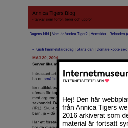
Annica Tigers Blog
- tankar som förför, berör och upprör.
Dagens bild
|
Vem är Annica Tiger?
|
Hemsidor
|
Reloaden (a
« Kristi himmelsfärdsdag
|
Startsidan
|
Domare köpte sex
MAJ 20, 2004
Server lika med lokal?
Intressant artikel. Om samhället var lika laglöst som n
ha en
småflicksbordell
i varje stad.
En nattklubbsägare som upplåter sin lokal för prostit
dömas för koppleri. Det kan bli lite svårt att prata sig
med argument att jag visste inte om att det handlad
sexhandel. Det är alltid lättare att sätta gränser i verkl
(IRL). Skulle det handla om att lokalen användes till
barn, ja – då skulle det ta hus i helsike.
Har ett företag eller en privatperson en sexportal elle
bör de övervaka vad som händer och fötter. Man kan 