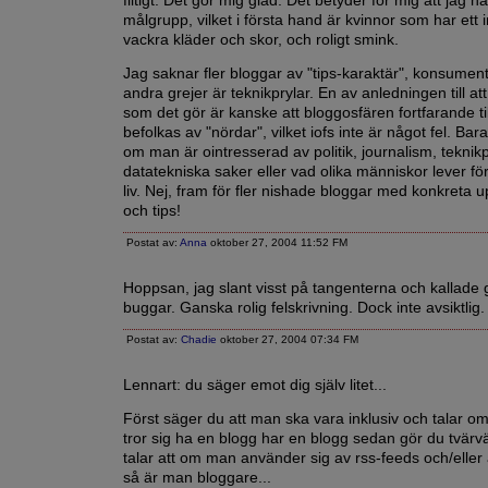
flitigt. Det gör mig glad. Det betyder för mig att jag h
målgrupp, vilket i första hand är kvinnor som har ett i
vackra kläder och skor, och roligt smink.
Jag saknar fler bloggar av "tips-karaktär", konsument
andra grejer är teknikprylar. En av anledningen till att
som det gör är kanske att bloggosfären fortfarande til
befolkas av "nördar", vilket iofs inte är något fel. Bara 
om man är ointresserad av politik, journalism, teknikp
datatekniska saker eller vad olika människor lever fö
liv. Nej, fram för fler nishade bloggar med konkreta u
och tips!
Postat av:
Anna
oktober 27, 2004 11:52 FM
Hoppsan, jag slant visst på tangenterna och kallade 
buggar. Ganska rolig felskrivning. Dock inte avsiktlig.
Postat av:
Chadie
oktober 27, 2004 07:34 FM
Lennart: du säger emot dig själv litet...
Först säger du att man ska vara inklusiv och talar o
tror sig ha en blogg har en blogg sedan gör du tvär
talar att om man använder sig av rss-feeds och/eller
så är man bloggare...