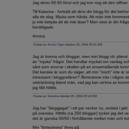
Jag skrev 50-50 förut och jag tror nog att den siffran 
Till Katarina - fortsätt att skriv din blogg för det beh
alla de slag. Mjuka som hårda. Att män inte kommen
ju inte betyda att de inte läser? Men visst är din fråg
berättigade.
Annica
Postat av:
Annica Tiger
oktober 26, 2004 05:31 EM
Jag är kvinna och bloggar, men min blogg rör ytterst
än "mjuka" frågor. Det handlar mycket om vardag oc
sånt som snurrar i skallen på en ensamstående kvin
Det kanske är som du säger, att min "nisch" inte är sä
intressant i bloggosfären? Åtminstone inte i någon st
utsträckning bland män, vad jag kan utröna av kom
jag fått hittills.
Postat av:
Katarina
oktober 26, 2004 05:24 EM
Jag har "bloggjagat" i ett par veckor nu, endast i jakt
på svenska. Hittills (ca 250 bloggar) tycker jag det v
det är ganska 50/50 i förhållande mellan män och kvi
Min "förteckning" finns på: