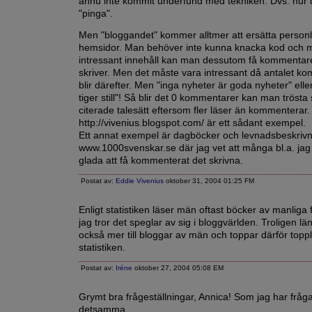
ännu inte kommit underfund med tekniken. Dvs. hur d
"pinga".
Men "bloggandet" kommer alltmer att ersätta personl
hemsidor. Man behöver inte kunna knacka kod och 
intressant innehåll kan man dessutom få kommentarer
skriver. Men det måste vara intressant då antalet k
blir därefter. Men "inga nyheter är goda nyheter" elle
tiger still"! Så blir det 0 kommentarer kan man trösta
citerade talesätt eftersom fler läser än kommenterar.
http://vivenius.blogspot.com/ är ett sådant exempel.
Ett annat exempel är dagböcker och levnadsbeskrivn
www.1000svenskar.se där jag vet att många bl.a. jag s
glada att få kommenterat det skrivna.
Postat av:
Eddie Vivenius
oktober 31, 2004 01:25 FM
Enligt statistiken läser män oftast böcker av manliga 
jag tror det speglar av sig i bloggvärlden. Troligen l
också mer till bloggar av män och toppar därför toppl
statistiken.
Postat av:
Iréne
oktober 27, 2004 05:08 EM
Grymt bra frågeställningar, Annica! Som jag har fråg
detsamma.