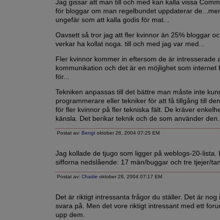
Jag gissar att man till och med kan kalla vissa Comm
för bloggar om man regelbundet uppdaterar de...men
ungefär som att kalla godis för mat...
Oavsett så tror jag att fler kvinnor än 25% bloggar 
verkar ha kollat noga. till och med jag var med...
Fler kvinnor kommer in eftersom de är intresserade 
kommunikation och det är en möjlighet som internet
för...
Tekniken anpassas till det bättre man måste inte kun
programmerare eller tekniker för att få tillgång till 
för fler kvinnor på fler tekniska fält. De kräver enkelh
känsla. Det berikar teknik och de som använder den.
Postat av:
Bengt
oktober 26, 2004 07:25 EM
Jag kollade de tjugo som ligger på weblogs-20-lista. 
sifforna nedslående: 17 män/buggar och tre tjejer/tan
Postat av:
Chadie
oktober 26, 2004 07:17 EM
Det är riktigt intressanta frågor du ställer. Det är nog i
svara på. Men det vore riktigt intressant med ett fo
upp dem.