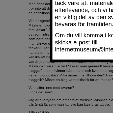
Men finns det verkligen så få kvinnliga bloggare i Sv
tror inte att det behövs en rollmodell här utan det ä
en definitionsfråga?
Vad är egentligen en bloggare? Vad kännetecknar en
Måste en blog vara seriös? Är defaultbloggen tre rad
fem länkar? Är det någon som initierat skriver lite lä
det som intresserar skribenten? Är en dagbok en blo
som bara handlar om lästa böcker en blog? Är det e
man skriver om mjuka saker, känslor, upplevelser, f
tankar? Eller måste en blog vara gjord av hårdvaluta
handla om teknik, politik eller journalistik? Det sistn
kanske ett lite luddigt begrepp och då kommer jag in
vad är journalistik? Vem är journalist? Kan en blog v
Måste den vara nischad? Läser män generellt bara
bloggar? Läser kvinnor både mäns och kvinnors blo
det en bloggosfär? Vilka anses inte tillhöra den? Fin
bloggelit? Måste en blog vara elitistisk för att räknas
Vem sitter inne med svaren?
Finns det svar?
Jag är övertygad om att antalet svenska kvinnliga bl
alls är så få, som man kanske kan kan luras att tro.
Tillägg 19:55