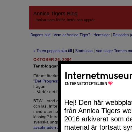
Annica Tigers Blog
- tankar som förför, berör och upprör.
Dagens bild
|
Vem är Annica Tiger?
|
Hemsidor
|
Reloaden (a
« Ta en pepparkaka till
|
Startsidan
|
Vad säger Tomten om
OKTOBER 26, 2004
Tantbloggare
Får att återknyta till de funderingar Lennart har i dag
"
Det Progressiva USA
", gällande det jag skrev i mors
frågan:
– Varför det finns så få kvinnliga bloggare i Sverige i
BTW – stod det en hel del annat intressant i texten s
och läs. Informationen att IT-intresset hos färgade po
mindre än hos vita dito var intressant. Rollmodeller 
lösning? Intresset för IT börjar minska även generell
svenska ungdomar, både hos kvinnor och män om m
avsaknaden av ansökningar
till IT-utbildningarna?