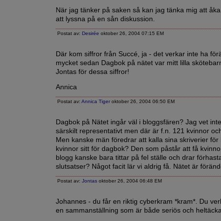
När jag tänker på saken så kan jag tänka mig att åka
att lyssna på en sån diskussion.
Postat av:
Desirée
oktober 26, 2004 07:15 EM
Där kom siffror från Succé, ja - det verkar inte ha fö
mycket sedan Dagbok på nätet var mitt lilla skötebar
Jontas för dessa siffror!
Annica
Postat av:
Annica Tiger
oktober 26, 2004 06:50 EM
Dagbok på Nätet ingår väl i bloggsfären? Jag vet int
särskilt representativt men där är f.n. 121 kvinnor o
Men kanske män föredrar att kalla sina skriverier för
kvinnor sitt för dagbok? Den som påstår att få kvinno
blogg kanske bara tittar på fel ställe och drar förhas
slutsatser? Något facit lär vi aldrig få. Nätet är förände
Postat av:
Jontas
oktober 26, 2004 06:48 EM
Johannes - du får en riktig cyberkram *kram*. Du ver
en sammanställning som är både seriös och heltäck