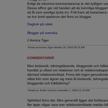
Enligt de inkomna kommentarerna är det tydligen un
Dessa siffror ger vid handen att de kvinnliga bloggarn
så få som somliga tycks tro. Fritt fram att botanisera 
se hur brett spektrum det finns av bloggar.
Dagbok på nätet
Bloggar på svenska
// Annica Tiger
Postat av Annica Tiger oktober 26, 2004 05:15 EM
KOMMENTARER
Men biobesök, tidningsläsande, bloggande och folkbi
handlar ju oftast om relationer och är relationsskap
därmed relationsinriktad. Finns det ingen genusfors
vilket kön som ägnar sig mest åt biobesök, tidningsl
bloggande och folkbildning?
Postat av:
Eddie Vivenius
november 1, 2004 12:10 EM
Självklart finns det. Men generellt ligger det fortfarande
fler tjejer vågar vara mer relationsinriktade medan kil