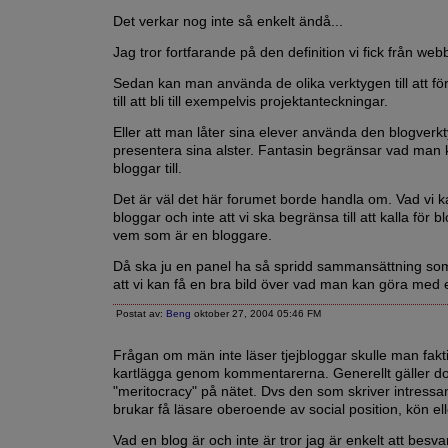
Det verkar nog inte så enkelt ändå...
Jag tror fortfarande på den definition vi fick från web
Sedan kan man använda de olika verktygen till att fö
till att bli till exempelvis projektanteckningar.
Eller att man låter sina elever använda den blogverktyg
presentera sina alster. Fantasin begränsar vad man
bloggar till.
Det är väl det här forumet borde handla om. Vad vi 
bloggar och inte att vi ska begränsa till att kalla för bl
vem som är en bloggare.
Då ska ju en panel ha så spridd sammansättning som
att vi kan få en bra bild över vad man kan göra med 
Postat av:
Beng
oktober 27, 2004 05:46 FM
Frågan om män inte läser tjejbloggar skulle man fakt
kartlägga genom kommentarerna. Generellt gäller d
"meritocracy" på nätet. Dvs den som skriver intressa
brukar få läsare oberoende av social position, kön ell
Vad en blog är och inte är tror jag är enkelt att besv