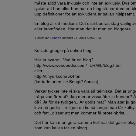
måste alltid vara inklusiv och inte än exklusiv. Dvs 
tycker att han eller hon har en blog så har dom en blo
upp definitioner för att exkludera är sällan hjälpsamt.
En blog är ett medium. Det distribueras idag vanligtv
eller Atomflöden. Har man det är man en bloggare.
Postat av:
Lennart
oktober 27, 2004 02:30 FM
Kollade google på define blog...
Här är svaret...Vad är en blog?
http://www.webopedia.com/TERM/b/blog.html
eller
http://tinyurl.com/5k4mn
(kortade urlen lite Bengt// Annica)
Verkar tycker inte vi ska vara så tekniska. Det är ung
fråga vad är mat? Jag menar vissa äter ju hundar? Ä
då? Ja för de tydligen...Är godis mat? Man äter ju g
leva på godis...troligen en tid så länge man får kolhyd
och fett...gissar att man kommer få proteinbrist...
Det här kan man göra samma koll när det gäller blo
som kan kallas för en blogg...