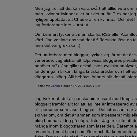
Men jag tror att det kan vara svårt att alltid veta om
män, kvinnor kvinnor eller hur det nu är. T ex har ja
nyligen uppfattat att Chadie är en kvinna... Och det f
jag fortfarande inte klurat ut.
Om Lennart tycker att man ska ha RSS eller Atomflöd
körd. Jag vet inte ens vad det är! (försökte läsa en te
men det var grekiska...)
Det underbara med bloggar, tycker jag, är att de är så
varierade. Jag älskar att följa vissa bloggares privatl
behöver tv?). Jag gillar också listor, cyniska analyser
funderingar i bilkön, långa kritiska artiklar och helt-u
väggarna-inlägg. Allt behövs. Annars blir det så inferna
Postat av:
Carina
oktober 27, 2004 04:37 EM
Jag tycker att det är ganska ointressant med topplist
bloggelit framför allt för att jag inte är intresserad av
till "personer som läser bloggar". Det intressanta är v
skriver om, om det är ämnen som intresserar mig elle
blog hamnar aldrig på några listor. Jag tror inte att d
många inom bloggosfären som läser den. Däremot ä
av andra (mest tjejer) som läser och ffa kommentera