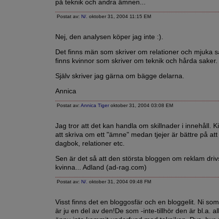
på teknik och andra ämnen...
Postat av:
N/.
oktober 31, 2004 11:15 EM
Nej, den analysen köper jag inte :).
Det finns män som skriver om relationer och mjuka s
finns kvinnor som skriver om teknik och hårda saker.
Själv skriver jag gärna om bägge delarna.
Annica
Postat av:
Annica Tiger
oktober 31, 2004 03:08 EM
Jag tror att det kan handla om skillnader i innehåll. Ki
att skriva om ett "ämne" medan tjejer är bättre på att
dagbok, relationer etc.
Sen är det så att den största bloggen om reklam driv
kvinna... Adland (ad-rag.com)
Postat av:
N/.
oktober 31, 2004 09:48 FM
Visst finns det en bloggosfär och en bloggelit. Ni som
är ju en del av den!De som -inte-tillhör den är bl.a. a