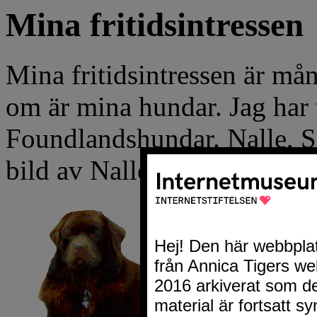
Mina fritidsintressen
Mina fritidsintressen är mån
om är mina hundar. Jag har
Foundlandshundar. Nalle, S
bild av Nalle? Jag har lagt 