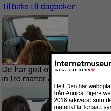
Tillbaks till dagboken!
De har gott om plats i bak när 
in lite mattor åt dem.