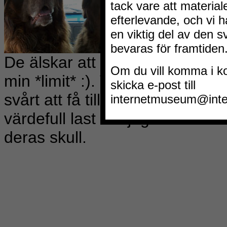
De älskar att åka bil! Nalle vill
min *limit* :). Visst borde man
svårt att få till två stycken i e
värdefull last kör jag alltid me
deras skull.